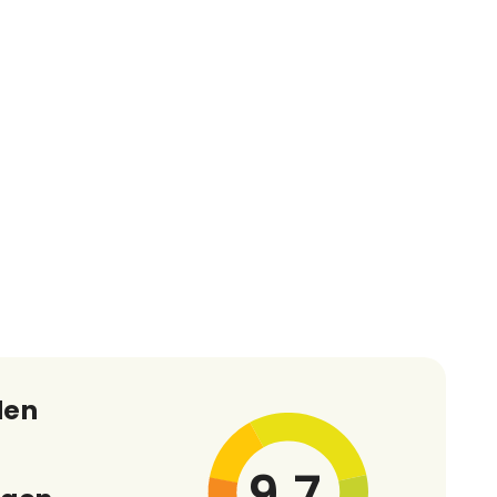
den
9,7