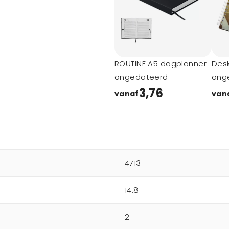
ROUTINE A5 dagplanner
Des
ongedateerd
ong
met 
3,76
vanaf
van
4713
14.8
2