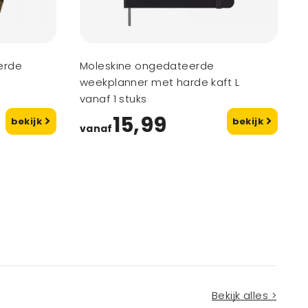
erde
Moleskine ongedateerde
weekplanner met harde kaft L
vanaf 1 stuks
15,99
bekijk
bekijk
vanaf
Bekijk alles >