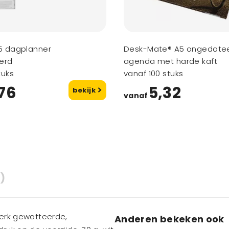
5 dagplanner
Desk-Mate® A5 ongedate
erd
agenda met harde kaft
tuks
vanaf 100 stuks
76
5,32
bekijk
vanaf
)
sterk gewatteerde,
Anderen bekeken ook