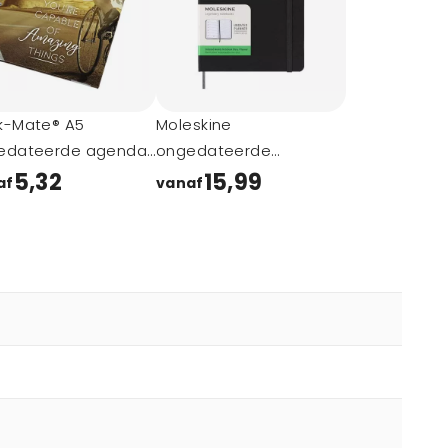
k-Mate® A5
Moleskine
edateerde agenda
ongedateerde
harde kaft
weekplanner met harde
5,32
15,99
af
vanaf
kaft L