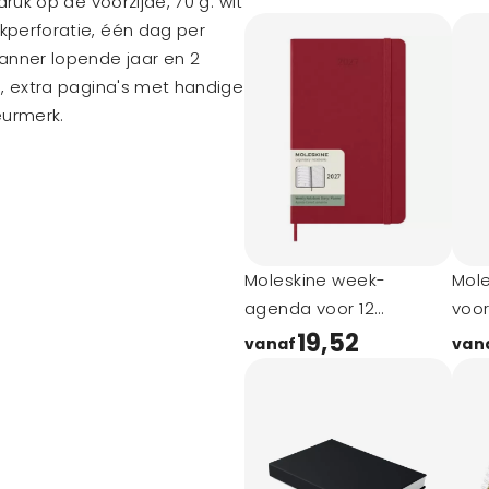
ruk op de voorzijde, 70 g. wit
kperforatie, één dag per
anner lopende jaar en 2
g, extra pagina's met handige
eurmerk.
Moleskine week-
Mol
agenda voor 12
voo
maanden met harde
hard
19,52
vanaf
van
kaft L