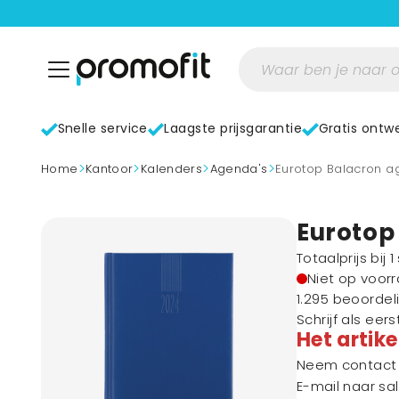
Snelle service
Laagste prijsgarantie
Gratis ontw
>
>
>
>
home
Kantoor
Kalenders
Agenda's
Eurotop Balacron a
Eurotop
Totaalprijs bij 
Niet op voor
1.295 beoordel
Schrijf als eer
Het artike
Neem contact m
E-mail naar
sa