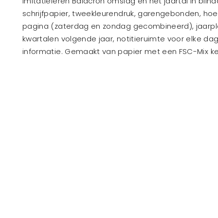
imitatieleren Balacron omslag en het jaartal in blindd
schrijfpapier, tweekleurendruk, garengebonden, hoe
pagina (zaterdag en zondag gecombineerd), jaarpl
kwartalen volgende jaar, notitieruimte voor elke da
informatie. Gemaakt van papier met een FSC-Mix k