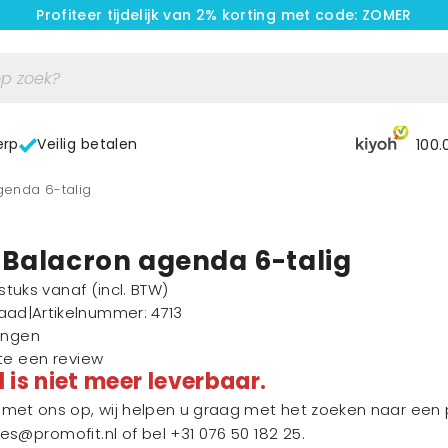
Profiteer tijdelijk van 2% korting met code: ZOMER
erp
Veilig betalen
100.
genda 6-talig
 Balacron agenda 6-talig
1 stuks vanaf
(incl. BTW)
raad
|
Artikelnummer
: 4713
ingen
ste een review
l is niet meer leverbaar.
et ons op, wij helpen u graag met het zoeken naar een p
les@promofit.nl
of bel
+31 076 50 182 25
.