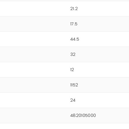
21.2
17.5
44.5
32
12
1152
24
4820105000