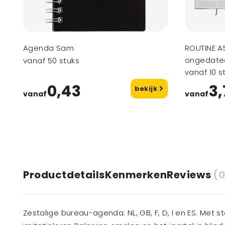
Agenda Sam
ROUTINE A
ongedate
vanaf 50 stuks
vanaf 10 s
0,43
3,
bekijk
vanaf
vanaf
Productdetails
Kenmerken
Reviews
(0
Zestalige bureau-agenda: NL, GB, F, D, I en ES. Met 