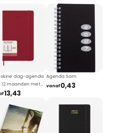
eskine dag-agenda
Agenda Sam
r 12 maanden met
0,43
vanaf
e kaft
13,43
af