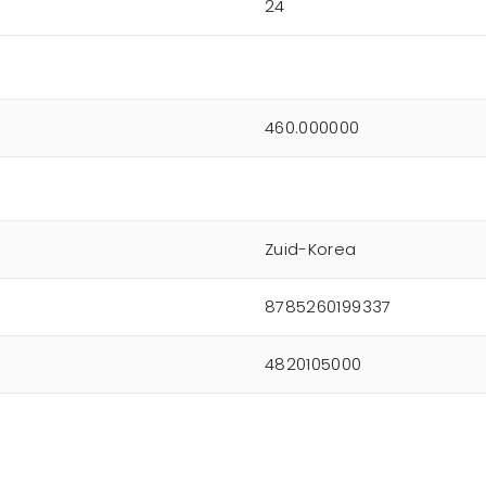
24
460.000000
Zuid-Korea
8785260199337
4820105000