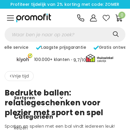
Profiteer tijdelijk van 2% korting met code: ZOMER
0
Snelle service
Laagste prijsgarantie
Gratis ontwer
100.000+ klanten
9,7/10
<
Vrije tijd
Bedrukte ballen:
Sorteren
relatiegeschenken voor
plezier met sport en spel
Categorieën
Sporten en spelen met een bal vindt iedereen leuk!
Reizen