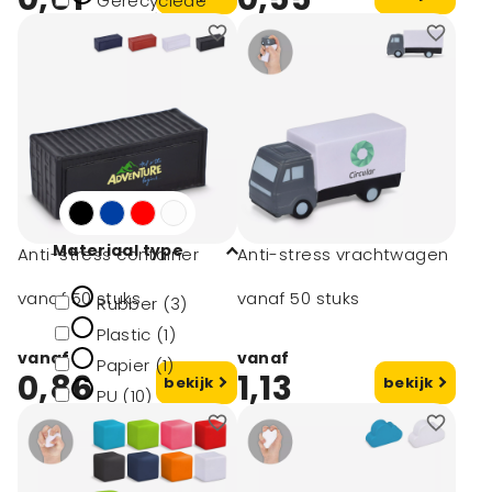
Gerecyclede
golfballen (1)
Vilt (1)
Katoen (1)
Kunststof (7)
Metaal (1)
toon meer
Materiaal type
Anti-stress container
Anti-stress vrachtwagen
vanaf 50 stuks
vanaf 50 stuks
Rubber (3)
Plastic (1)
vanaf
vanaf
Papier (1)
0,86
1,13
bekijk
bekijk
PU (10)
PVC (7)
toon meer