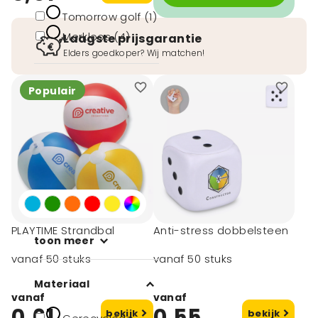
Tomorrow golf (1)
Merkloos (4)
Laagste prijsgarantie
Elders goedkoper? Wij matchen!
Afmeting
Populair
# Geen maat
(17)
4,5x4,5x4,5 cm (1)
6x6x6 cm (1)
7x6,5x5,5 cm (1)
7x6,5x5.5 cm (1)
PLAYTIME Strandbal
Anti-stress dobbelsteen
toon meer
vanaf 50 stuks
vanaf 50 stuks
Materiaal
vanaf
vanaf
0,61
0,55
bekijk
bekijk