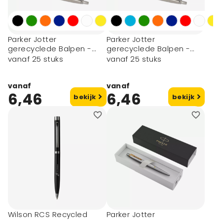
Parker Jotter
Parker Jotter
gerecyclede Balpen -
gerecyclede Balpen -
zwarte inkt
blauwe inkt
vanaf 25 stuks
vanaf 25 stuks
vanaf
vanaf
6,46
6,46
bekijk
bekijk
Wilson RCS Recycled
Parker Jotter