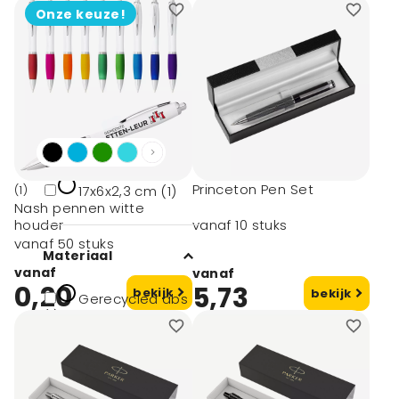
Waterman (1)
Onze keuze!
Afmeting
Ø2,8x16 cm (1)
14,5x2,1x2 cm (1)
17x6,5x1,5 cm (1)
Princeton Pen Set
(1)
17x6x2,3 cm (1)
Nash pennen witte
houder
vanaf 10 stuks
vanaf 50 stuks
Materiaal
vanaf
vanaf
0,20
5,73
bekijk
bekijk
Gerecycled abs
(1)
Gerecycled
aluminium (1)
Gerecycled