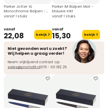
Parker Jotter XL
Parker IM Balpen Mat -
Monochrome Balpen -
blauwe inkt
blauwe inkt
vanaf 1 stuks
vanaf 1 stuks
vanaf
vanaf
22,08
15,30
bekijk
bekijk
Niet gevonden wat u zoekt?
Wij helpen u graag verder!
Neem vrijblijvend contact op:
sales@promofit.nl
076 - 50 182 25