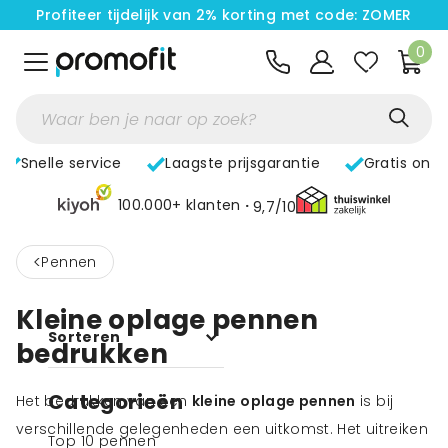
Profiteer tijdelijk van 2% korting met code: ZOMER
0
Snelle service
Laagste prijsgarantie
Gratis ont
100.000+ klanten
9,7/10
<
Pennen
Kleine oplage pennen
Sorteren
bedrukken
Categorieën
Het bedrukken van een
kleine oplage pennen
is bij
verschillende gelegenheden een uitkomst. Het uitreiken
Top 10 pennen