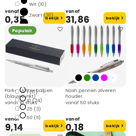
Wit (10)
vanaf
vanaf
Zwart (30)
0,35
31,86
bekijk
bekijk
Blauw (15)
Populair
Rood (15)
Oranje (10)
toon meer
Minimale afname
Parker Jotter balpen
Nash pennen zilveren
1 (17)
(blauwe inkt)
houder
10 (24)
vanaf 10 stuks
vanaf 50 stuks
25 (3)
50 (11)
vanaf
vanaf
9,14
0,18
bekijk
bekijk