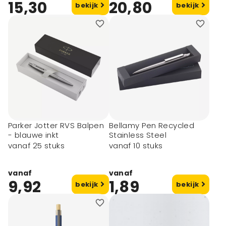
15,30
20,80
bekijk
bekijk
Parker Jotter RVS Balpen
Bellamy Pen Recycled
- blauwe inkt
Stainless Steel
vanaf 25 stuks
vanaf 10 stuks
vanaf
vanaf
9,92
1,89
bekijk
bekijk
OP = OP!