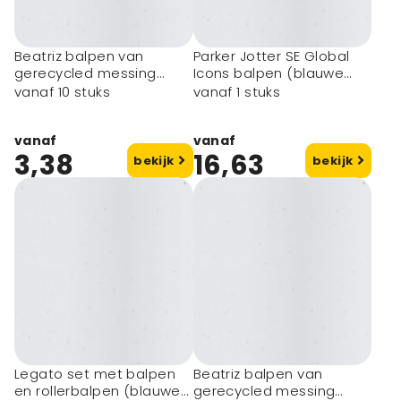
Beatriz balpen van
Parker Jotter SE Global
gerecycled messing
Icons balpen (blauwe
(blauwe inkt)
inkt)
vanaf 10 stuks
vanaf 1 stuks
vanaf
vanaf
3,38
16,63
bekijk
bekijk
Legato set met balpen
Beatriz balpen van
en rollerbalpen (blauwe
gerecycled messing