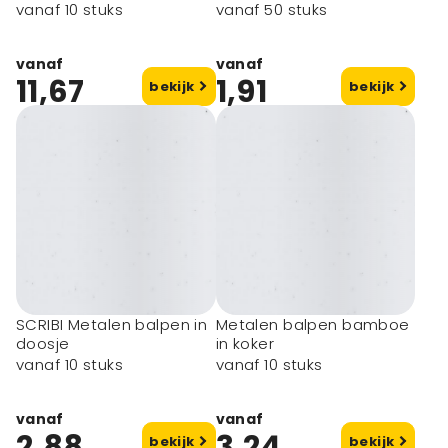
inkt)
(zwarte inkt)
vanaf 10 stuks
vanaf 50 stuks
vanaf
vanaf
11,67
1,91
bekijk
bekijk
SCRIBI Metalen balpen in
Metalen balpen bamboe
doosje
in koker
vanaf 10 stuks
vanaf 10 stuks
vanaf
vanaf
2,88
3,24
bekijk
bekijk