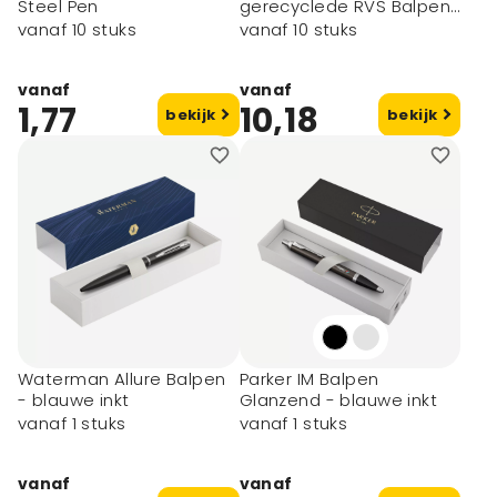
Steel Pen
gerecyclede RVS Balpen
- blauwe inkt
vanaf 10 stuks
vanaf 10 stuks
vanaf
vanaf
1,77
10,18
bekijk
bekijk
Waterman Allure Balpen
Parker IM Balpen
- blauwe inkt
Glanzend - blauwe inkt
vanaf 1 stuks
vanaf 1 stuks
vanaf
vanaf