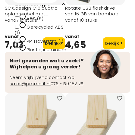
Materiaal type
SCX.design C15 quatro
Rotate USB flashdrive
oplaadkabel met
van 16 GB van bamboe
ABS (5)
oplichtend logo
vanaf 10 stuks
vanaf 10 stuks
Gerecycled ABS
(1)
vanaf
vanaf
PP-Haverstro (1)
7,03
4,65
bekijk
bekijk
Plastic,Aluminium
(1)
Niet gevonden wat u zoekt?
Wij helpen u graag verder!
Neem vrijblijvend contact op:
sales@promofit.nl
076 - 50 182 25