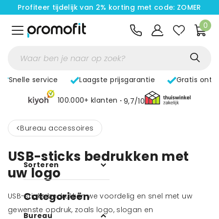
Profiteer tijdelijk van 2% korting met code: ZOMER
0
Snelle service
Laagste prijsgarantie
Gratis ontw
100.000+ klanten
9,7/10
<
Bureau accessoires
USB-sticks bedrukken met
Sorteren
uw logo
Categorieën
USB-sticks bedrukken we voordelig en snel met uw
gewenste opdruk, zoals logo, slogan en
Bureau