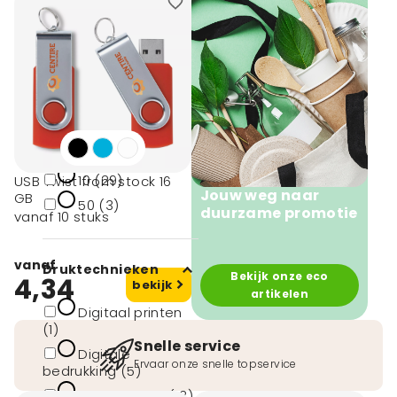
Oranje (3)
toon meer
Minimale afname
1 (2)
10 (29)
USB Twist from stock 16
Jouw weg naar
GB
50 (3)
duurzame promotie
vanaf 10 stuks
vanaf
Druktechnieken
Bekijk onze eco
4,34
bekijk
artikelen
Digitaal printen
(1)
Snelle service
Digitale
Ervaar onze snelle topservice
bedrukking (5)
Digitale print (13)