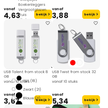
Boekenleggers
vanaf
vanaf
Vergrootglazen
4,63
3,88
bekijk
bekijk
Etuis
Alle bureau
accessoires
Notitieboekjes
Mappen
Kalenders
Filters
Kleur
USB Talent from stock 8
USB Twist from stock 32
GB
GB
Wit (18)
vanaf 10 stuks
vanaf 10 stuks
Zwart (21)
vanaf
vanaf
Blauw (11)
3,67
5,34
bekijk
bekijk
Rood (12)