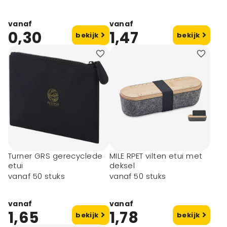
vanaf
vanaf
0,30
1,47
bekijk
bekijk
Turner GRS gerecyclede
MILE RPET vilten etui met
etui
deksel
vanaf 50 stuks
vanaf 50 stuks
vanaf
vanaf
1,65
1,78
bekijk
bekijk