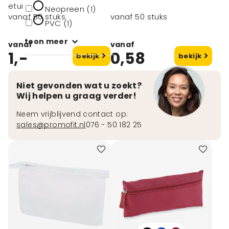
etui
Neopreen (1)
vanaf 50 stuks
vanaf 50 stuks
PVC (1)
toon meer
vanaf
vanaf
1,-
0,58
bekijk
bekijk
Niet gevonden wat u zoekt?
Wij helpen u graag verder!
Neem vrijblijvend contact op:
sales@promofit.nl
076 - 50 182 25