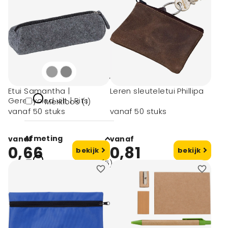
DTF Transfer (1)
Lasergravering
(1)
toon meer
Merk
Etui Samantha |
Leren sleuteletui Phillipa
Gerecycled vilt | Rits
Merkloos (1)
vanaf 50 stuks
vanaf 50 stuks
Afmeting
vanaf
vanaf
0,66
0,81
bekijk
bekijk
# Geen maat (5)
22x7cm (1)
25x10,5cm (1)
20x5x2,5 cm (1)
21x12.5cm (1)