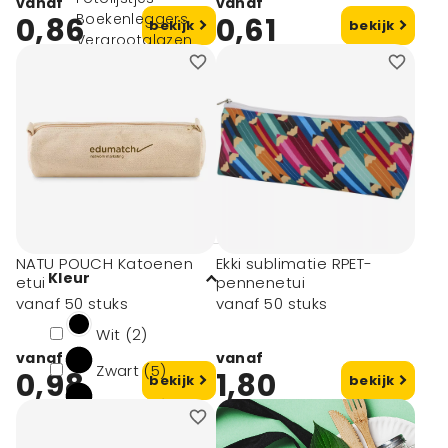
vanaf
vanaf
Boekenleggers
0,86
0,61
bekijk
bekijk
Vergrootglazen
Etuis
Alle bureau
accessoires
Notitieboekjes
Mappen
Kalenders
Filters
NATU POUCH Katoenen
Ekki sublimatie RPET-
Kleur
etui
pennenetui
vanaf 50 stuks
vanaf 50 stuks
Wit (2)
vanaf
vanaf
Zwart (5)
0,98
1,80
bekijk
bekijk
Blauw (5)
Rood (2)