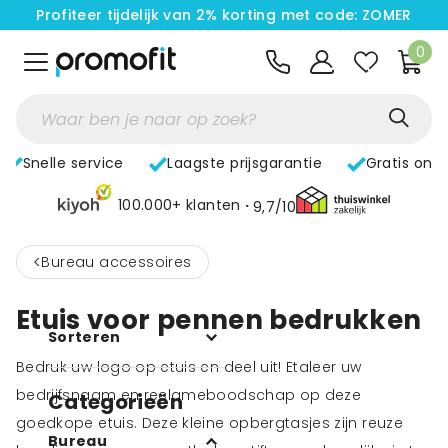
Profiteer tijdelijk van 2% korting met code: ZOMER
0
Snelle service
Laagste prijsgarantie
Gratis ont
100.000+ klanten
9,7/10
<
Bureau accessoires
Etuis voor pennen bedrukken
Sorteren
Bedruk uw logo op etuis en deel uit! Etaleer uw
bedrijfsnaam en reclameboodschap op deze
Categorieën
goedkope etuis. Deze kleine opbergtasjes zijn reuze
Bureau