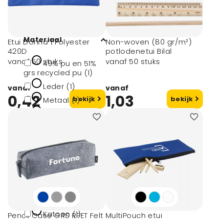
toon meer
Materiaal
Etui Donna | Polyester
Non-woven (80 gr/m²)
420D
potlodenetui Bilal
vanaf 50 stuks
vanaf 50 stuks
49% pu en 51%
grs recycled pu (1)
Leder (1)
vanaf
vanaf
0,42
1,03
bekijk
bekijk
Metaal (1)
Non-woven (1)
Grenenhout (1)
Materiaal type
Rpet (3)
Bamboe (1)
Katoen (1)
Pencil Case GRS RPET Felt
MultiPouch etui