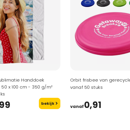
ublimatie Handdoek
Orbit frisbee van gerecycl
 50 x 100 cm - 350 g/m²
vanaf 50 stuks
uks
,99
0,91
bekijk
vanaf