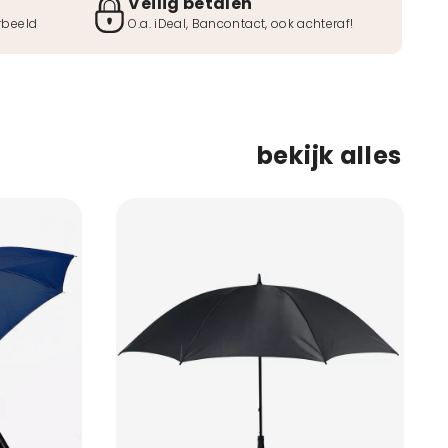
Veilig betalen
rbeeld
O.a. iDeal, Bancontact, ook achteraf!
bekijk alles