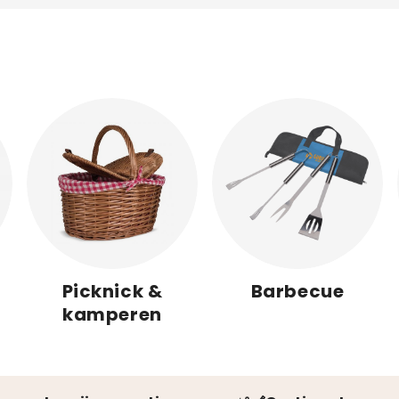
chenk dat écht gebruikt wordt.
Picknick &
Barbecue
kamperen