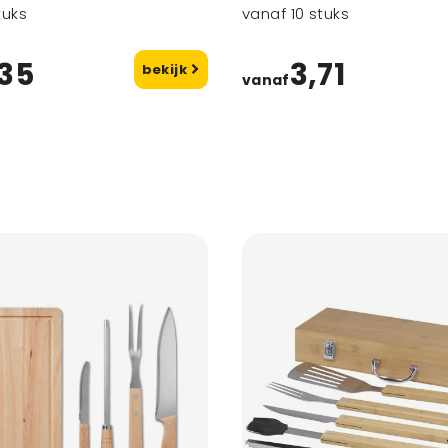
tuks
vanaf 10 stuks
,35
3,71
bekijk
vanaf