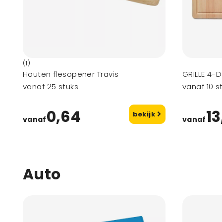
(1)
Houten flesopener Travis
GRILLE 4-
vanaf 25 stuks
vanaf 10 s
0,64
13
bekijk
vanaf
vanaf
Auto