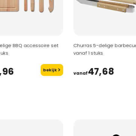
Delige BBQ accessoire set
Churras 5-delige barbecu
tuks
vanaf 1 stuks
,96
47,68
bekijk
vanaf