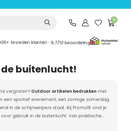
0
000+ tevreden klanten
9,7/10
beoordeling
 de buitenlucht!
 te vergroten?
Outdoor artikelen bedrukken
met
om een sportief evenement, een zonnige zomerdag
al in de schijnwerpers staat. Bij Promofit vind je
voor gebruik in de buitenlucht. Van praktische
en in de allerhoogste kwaliteit. Ontdek de kracht