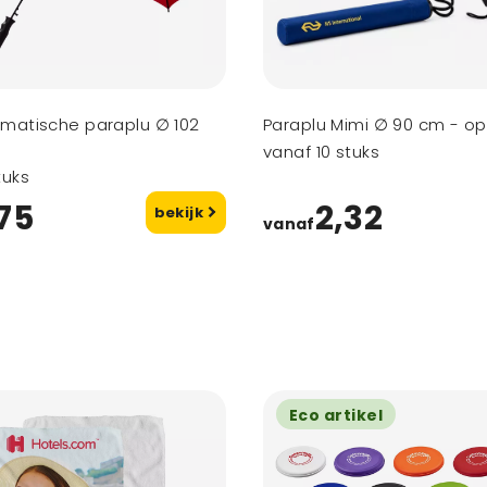
omatische paraplu ∅ 102
Paraplu Mimi ∅ 90 cm - o
vanaf 10 stuks
tuks
75
2,32
bekijk
vanaf
Eco artikel