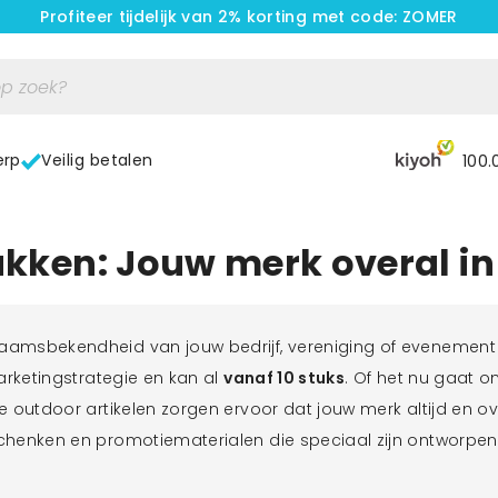
Profiteer tijdelijk van 2% korting met code: ZOMER
erp
Veilig betalen
100.
kken: Jouw merk overal in
naamsbekendheid van jouw bedrijf, vereniging of evenement
marketingstrategie en kan al
vanaf 10 stuks
. Of het nu gaat 
 outdoor artikelen zorgen ervoor dat jouw merk altijd en over
chenken en promotiematerialen die speciaal zijn ontworpen 
essoires voor in de tuin; wij bedrukken het snel, goedkoop 