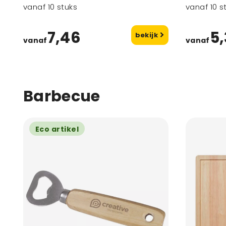
vanaf 10 stuks
vanaf 10 s
7,46
5
bekijk
vanaf
vanaf
Barbecue
Eco artikel