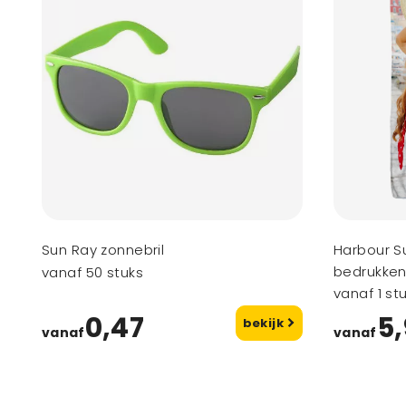
Sun Ray zonnebril
Harbour S
bedrukken
vanaf 50 stuks
vanaf 1 st
0,47
5
bekijk
vanaf
vanaf