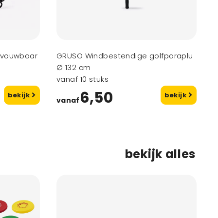
pvouwbaar
GRUSO Windbestendige golfparaplu
∅ 132 cm
vanaf 10 stuks
6,50
bekijk
bekijk
vanaf
bekijk alles