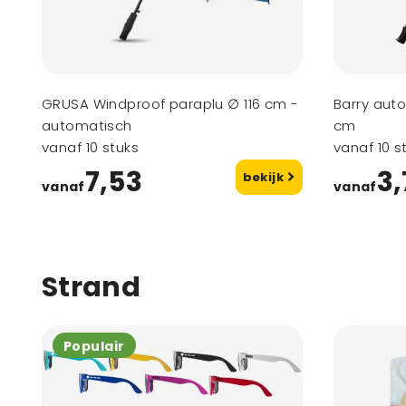
GRUSA Windproof paraplu ∅ 116 cm -
Barry aut
automatisch
cm
vanaf 10 stuks
vanaf 10 s
7,53
3,
bekijk
vanaf
vanaf
Strand
Populair