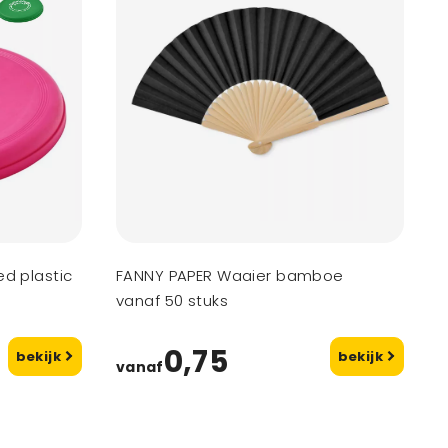
ed plastic
FANNY PAPER Waaier bamboe
vanaf 50 stuks
0,75
bekijk
bekijk
vanaf