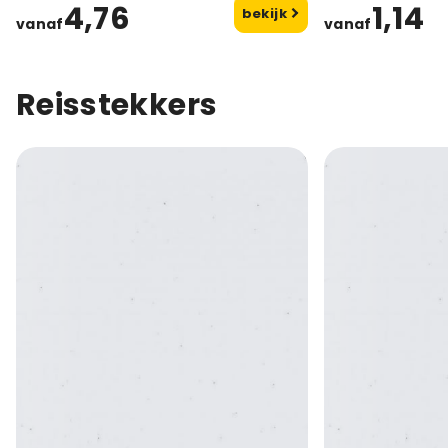
4,76
1,14
bekijk
vanaf
vanaf
Reisstekkers