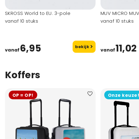
SKROSS World to EU. 3-pole
MUV MICRO MUV 
vanaf 10 stuks
vanaf 10 stuks
6,95
11,02
bekijk
vanaf
vanaf
Koffers
OP = OP!
Onze keuze