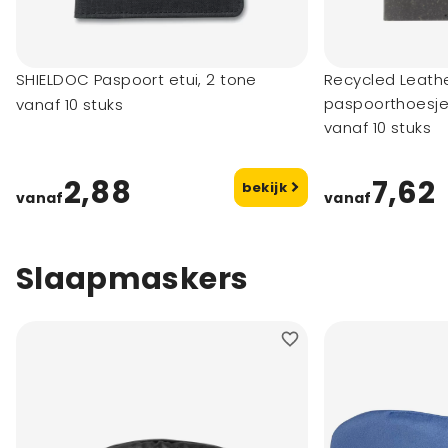
SHIELDOC Paspoort etui, 2 tone
Recycled Leathe
paspoorthoesj
vanaf 10 stuks
vanaf 10 stuks
2,88
7,62
bekijk
vanaf
vanaf
Slaapmaskers