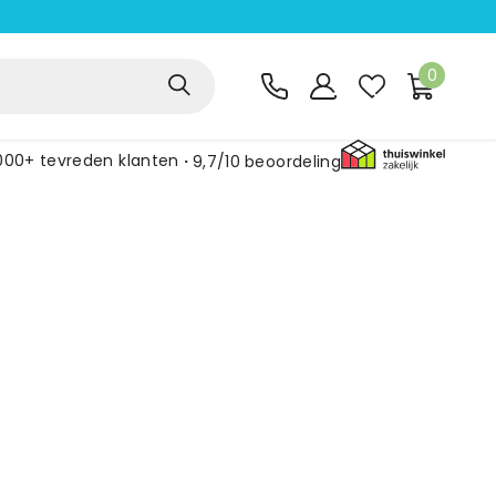
0
000+ tevreden klanten
9,7/10
beoordeling