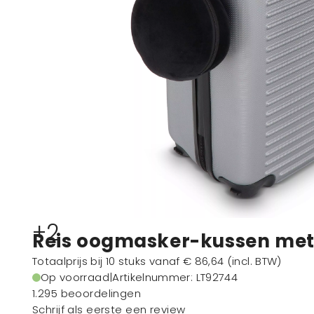
+2
Reis oogmasker-kussen met r
Totaalprijs bij 10 stuks vanaf
€ 86,64
(incl. BTW)
Op voorraad
|
Artikelnummer
: LT92744
1.295 beoordelingen
Schrijf als eerste een review