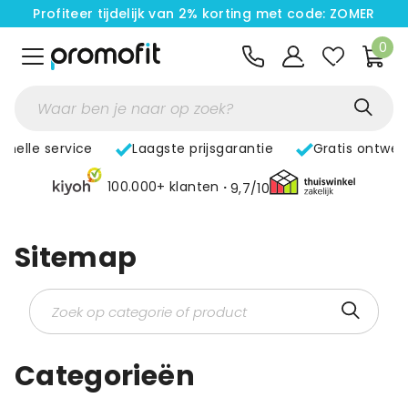
Profiteer tijdelijk van 2% korting met code: ZOMER
0
Snelle service
Laagste prijsgarantie
Gratis ontwer
100.000+ klanten
9,7/10
Sitemap
Categorieën