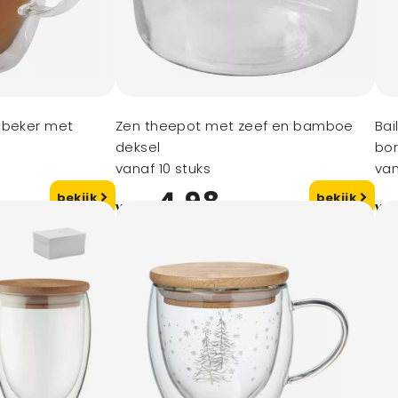
 beker met
Zen theepot met zeef en bamboe
Bai
deksel
bor
vanaf 10 stuks
van
4,98
bekijk
bekijk
vanaf
va