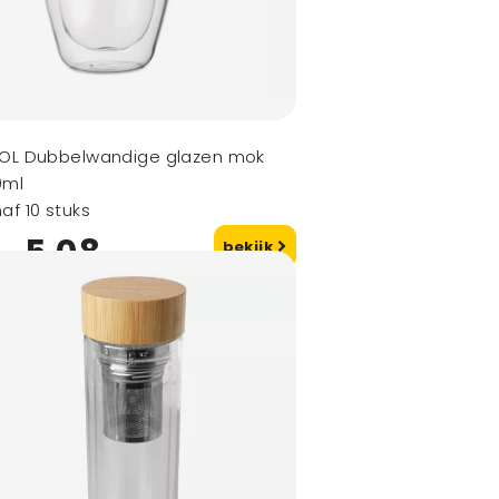
ROL Dubbelwandige glazen mok
0ml
af 10 stuks
5,08
bekijk
naf