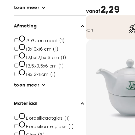
2,29
toon meer
vanaf
Veilig betalen
Afmeting
O.a. iDeal, Bancontact, ook achteraf!
# Geen maat (1)
10x10x16 cm (1)
12,5x12,5x13 cm (1)
18,5x9,5x6 cm (1)
19x13x11cm (1)
toon meer
Materiaal
Borosilicaatglas (1)
Borosilicate glass (1)
Glas (6)