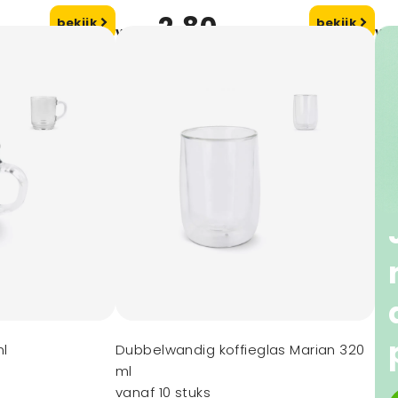
2,80
bekijk
bekijk
vanaf
va
ml
Dubbelwandig koffieglas Marian 320
ml
vanaf 10 stuks