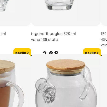
0 ml
Lugano Theeglas 320 ml
TE
45
vanaf 36 stuks
van
2,68
bekijk
bekijk
vanaf
va