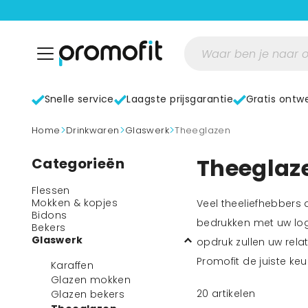
Snelle service
Laagste prijsgarantie
Gratis ontw
>
>
>
home
Drinkwaren
Glaswerk
Theeglazen
Theeglaze
Categorieën
Flessen
Mokken & kopjes
Veel theeliefhebbers d
Bidons
bedrukken met uw logo
Bekers
Glaswerk
opdruk zullen uw rela
Promofit de juiste keu
Karaffen
Glazen mokken
20
artikelen
Glazen bekers