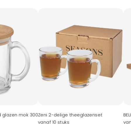
d glazen mok 300
Zeni 2-delige theeglazenset
BEL
vanaf 10 stuks
van