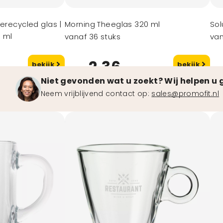
Gerecycled glas |
Morning Theeglas 320 ml
Sol
 ml
vanaf 36 stuks
van
2,36
bekijk
bekijk
vanaf
va
Niet gevonden wat u zoekt? Wij helpen u 
Neem vrijblijvend contact op:
sales@promofit.nl