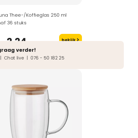
una Thee-/Koffieglas 250 ml
af 36 stuks
2,24
bekijk
naf
graag verder!
|
Chat live
|
076 - 50 182 25