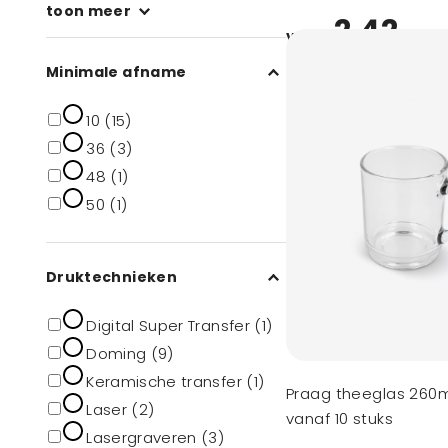
toon meer
2,42
vanaf
Minimale afname
10 (15)
36 (3)
48 (1)
50 (1)
Druktechnieken
Digital Super Transfer (1)
Doming (9)
Keramische transfer (1)
Praag theeglas 260
Laser (2)
vanaf 10 stuks
Lasergraveren (3)