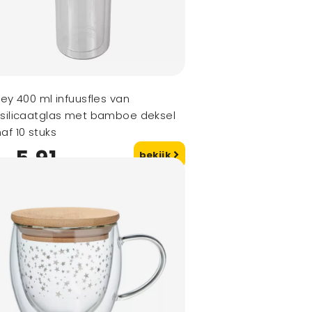
ley 400 ml infuusfles van
silicaatglas met bamboe deksel
af 10 stuks
5,91
bekijk
naf