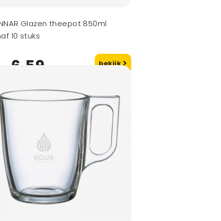
NNAR Glazen theepot 850ml
af 10 stuks
6,59
bekijk
naf