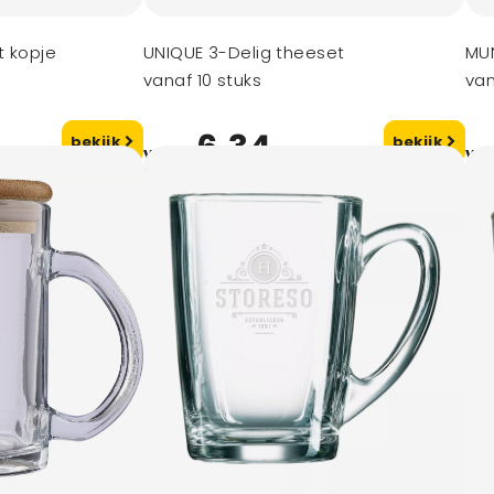
t kopje
UNIQUE 3-Delig theeset
MU
vanaf 10 stuks
van
6,34
bekijk
bekijk
vanaf
va