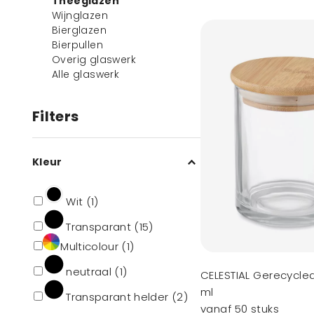
Theeglazen
Wijnglazen
Bierglazen
Bierpullen
Overig glaswerk
Alle glaswerk
Filters
Kleur
Wit (1)
Transparant (15)
Multicolour (1)
neutraal (1)
CELESTIAL Gerecycle
ml
Transparant helder (2)
vanaf 50 stuks