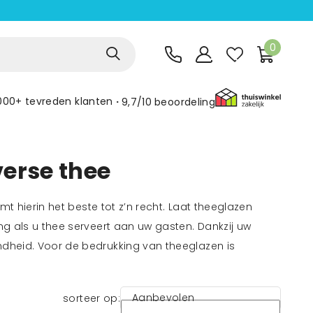
0
000+ tevreden klanten
9,7/10
beoordeling
verse thee
mt hierin het beste tot z’n recht. Laat theeglazen
ng als u thee serveert aan uw gasten. Dankzij uw
ndheid. Voor de bedrukking van theeglazen is
Aanbevolen
sorteer op: