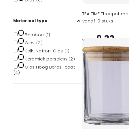
TEA TIME Theepot me
Materiaal type
vanaf 10 stuks
Bamboe (1)
9,22
vanaf
Glas (3)
Kalk-Natron-Glas (1)
Keramiek porselein (2)
Glas Hoog Borosilicaat
(4)