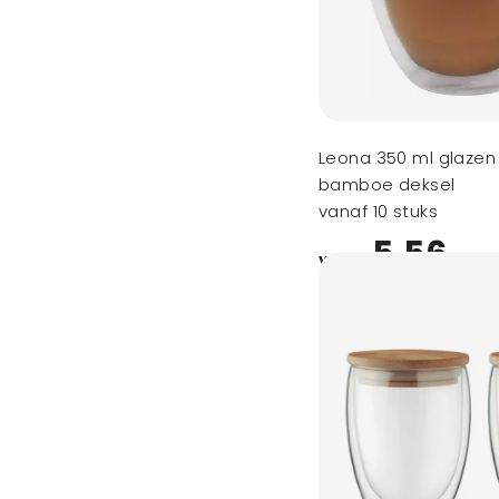
Leona 350 ml glazen
bamboe deksel
vanaf 10 stuks
5,56
vanaf