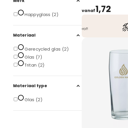
Merk
1,72
vanaf
Happyglass (2)
Veilig betalen
O.a. iDeal, Bancontact, ook achteraf!
Materiaal
Gerecycled glas (2)
Glas (7)
Tritan (2)
Materiaal type
Glas (2)