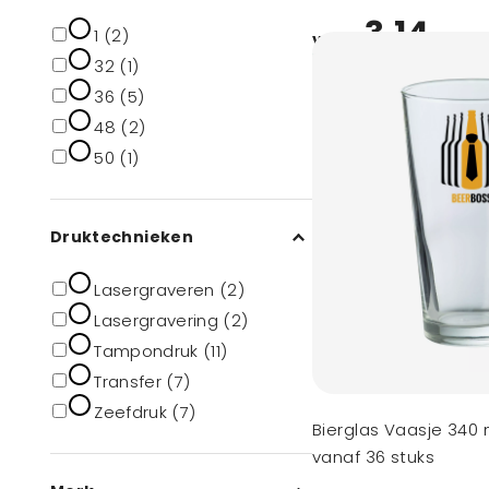
3,14
1 (2)
vanaf
32 (1)
36 (5)
48 (2)
50 (1)
Druktechnieken
Lasergraveren (2)
Lasergravering (2)
Tampondruk (11)
Transfer (7)
Zeefdruk (7)
Bierglas Vaasje 340 
vanaf 36 stuks