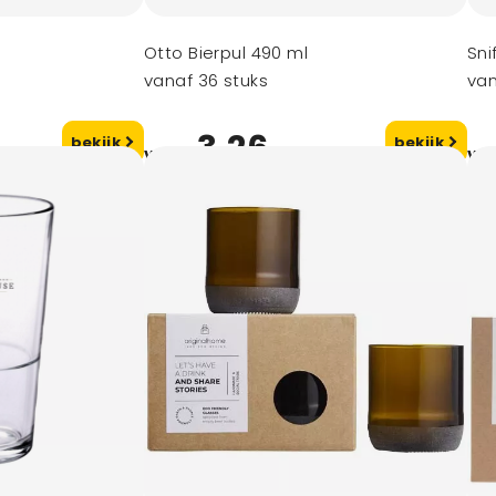
Otto Bierpul 490 ml
Sni
vanaf 36 stuks
van
3,26
bekijk
bekijk
vanaf
va