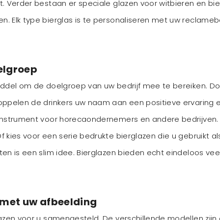
. Verder bestaan er speciale glazen voor witbieren en bie
. Elk type bierglas is te personaliseren met uw reclame
elgroep
iddel om de doelgroep van uw bedrijf mee te bereiken. Do
oppelen de drinkers uw naam aan een positieve ervaring en
instrument voor horecaondernemers en andere bedrijven. L
 kies voor een serie bedrukte bierglazen die u gebruikt al
ten is een slim idee. Bierglazen bieden echt eindeloos ve
s met uw afbeelding
azen voor u samengesteld. De verschillende modellen zijn 