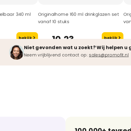
elbaar 340 ml
Originalhome 160 ml drinkglazen set
Ori
vanaf 10 stuks
van
10,23
bekijk
bekijk
vanaf
va
Niet gevonden wat u zoekt? Wij helpen u 
Neem vrijblijvend contact op:
sales@promofit.nl
100.000+ tevre