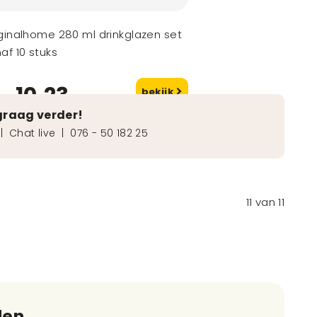
ginalhome 280 ml drinkglazen set
af 10 stuks
10,23
bekijk
naf
graag verder!
|
Chat live
|
076 - 50 182 25
11
van
11
den