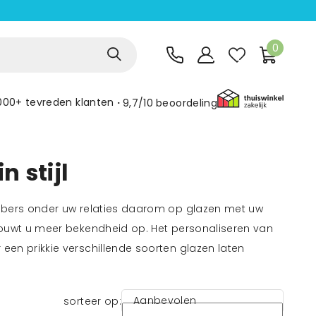
0
000+ tevreden klanten
9,7/10
beoordeling
n stijl
fhebbers onder uw relaties daarom op glazen met uw
en bouwt u meer bekendheid op. Het personaliseren van
r een prikkie verschillende soorten glazen laten
Aanbevolen
sorteer op: