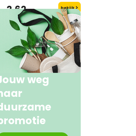
2,62
bekijk
naf
Jouw weg
naar
duurzame
promotie