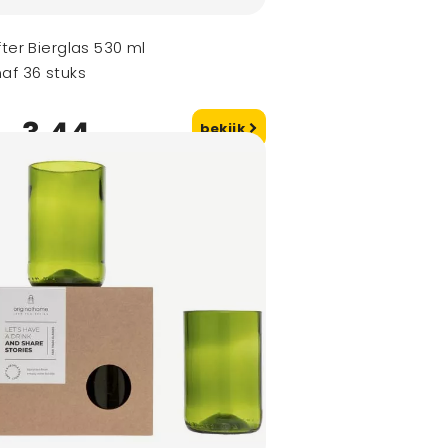
fter Bierglas 530 ml
af 36 stuks
3,44
bekijk
naf