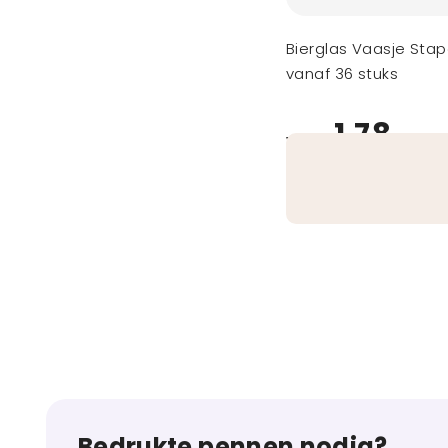
Bierglas Vaasje Stap
vanaf 36 stuks
1,78
vanaf
Bedrukte pennen nodig?