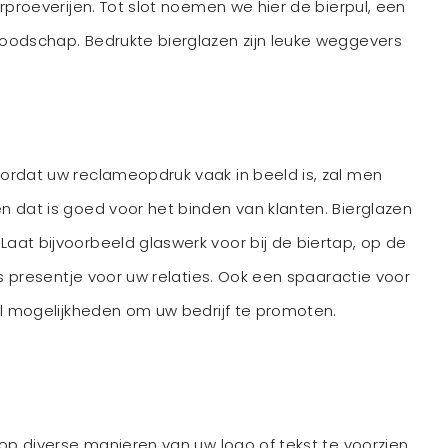
rproeverijen. Tot slot noemen we hier de bierpul, een
boodschap. Bedrukte bierglazen zijn leuke weggevers
ordat uw reclameopdruk vaak in beeld is, zal men
 dat is goed voor het binden van klanten. Bierglazen
aat bijvoorbeeld glaswerk voor bij de biertap, op de
s presentje voor uw relaties. Ook een spaaractie voor
el mogelijkheden om uw bedrijf te promoten.
op diverse manieren van uw logo of tekst te voorzien,