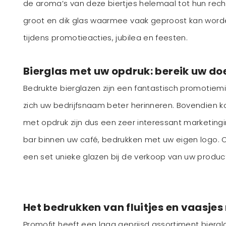
de aroma’s van deze biertjes helemaal tot hun recht
groot en dik glas waarmee vaak geproost kan worden
tijdens promotieacties, jubilea en feesten.
Bierglas met uw opdruk: bereik uw do
Bedrukte bierglazen zijn een fantastisch promotiem
zich uw bedrijfsnaam beter herinneren. Bovendien k
met opdruk zijn dus een zeer interessant marketing
bar binnen uw café, bedrukken met uw eigen logo. Of
een set unieke glazen bij de verkoop van uw produc
Het bedrukken van fluitjes en vaasje
Promofit heeft een laag geprijsd assortiment biergl