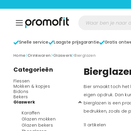
Snelle service
Laagste prijsgarantie
Gratis ontw
>
>
>
home
Drinkwaren
Glaswerk
Bierglazen
Bierglazen
Categorieën
Flessen
Mokken & kopjes
Bier smaakt toch het 
Bidons
eigen opdruk. Dan kun
Bekers
Glaswerk
bierglazen is een prac
bedrukken, zoals de po
Karaffen
Glazen mokken
11
artikelen
Glazen bekers