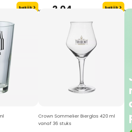
2,04
bekijk
bekijk
vanaf
va
ml
Crown Sommelier Bierglas 420 ml
vanaf 36 stuks