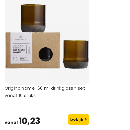
Originalhome 160 ml drinkglazen set
vanaf 10 stuks
10,23
bekijk
vanaf