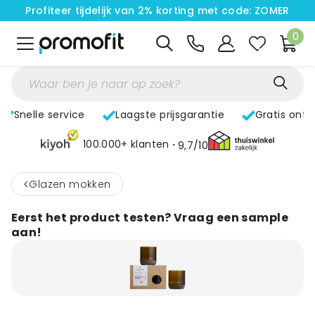
Profiteer tijdelijk van 2% korting met code: ZOMER
0
Snelle service
Laagste prijsgarantie
Gratis ont
100.000+ klanten
9,7/10
<
Glazen mokken
Eerst het product testen? Vraag een sample
aan!