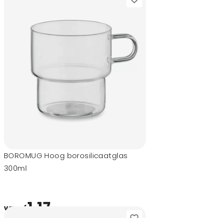
BOROMUG Hoog borosilicaatglas
300ml
1,17
vanaf