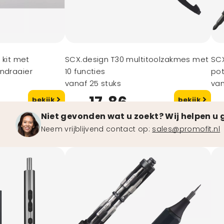
 kit met
SCX.design T30 multitoolzakmes met
SCX
endraaier
10 functies
po
vanaf 25 stuks
van
17,86
bekijk
bekijk
vanaf
va
Niet gevonden wat u zoekt? Wij helpen u 
Neem vrijblijvend contact op:
sales@promofit.nl