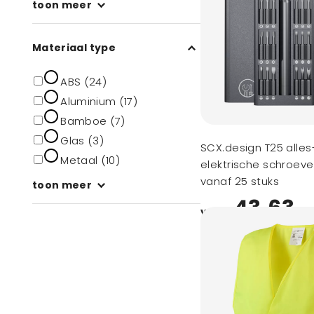
toon meer
Materiaal type
ABS (24)
Aluminium (17)
Bamboe (7)
Glas (3)
SCX.design T25 alles
Metaal (10)
elektrische schroev
vanaf 25 stuks
toon meer
43,63
vanaf