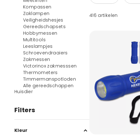
Meetlinten
Kompassen
Zaklampen
416
artikelen
Veiligheidshesjes
Gereedschapsets
Hobbymessen
Multitools
Leeslampjes
Schroevendraaiers
Zakmessen
Victorinox zakmesssen
Thermometers
Timmermanspotloden
Alle gereedschappen
Huisdier
Filters
Kleur