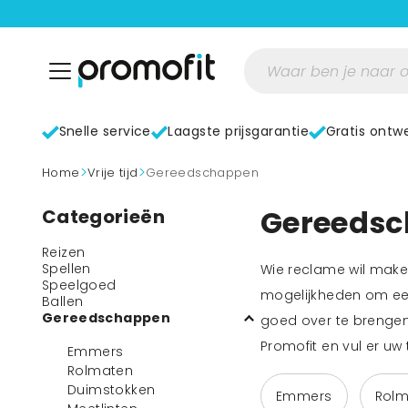
Snelle service
Laagste prijsgarantie
Gratis ontw
>
>
home
Vrije tijd
Gereedschappen
Gereedsc
Categorieën
Reizen
Spellen
Wie reclame wil maken
Speelgoed
mogelijkheden om een
Ballen
Gereedschappen
goed over te brengen
Promofit en vul er u
Emmers
Rolmaten
Duimstokken
Emmers
Rolm