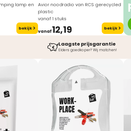
Camping lamp en
Avior noodradio van RCS gerecycled
plastic
vanaf 1 stuks
12,19
bekijk
bekijk
vanaf
Laagste prijsgarantie
Elders goedkoper? Wij matchen!