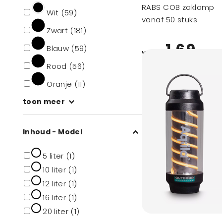
RABS COB zaklamp
Wit (59)
vanaf 50 stuks
Zwart (181)
1,69
Blauw (59)
vanaf
Rood (56)
Oranje (11)
toon meer
Inhoud - Model
5 liter (1)
10 liter (1)
12 liter (1)
16 liter (1)
20 liter (1)