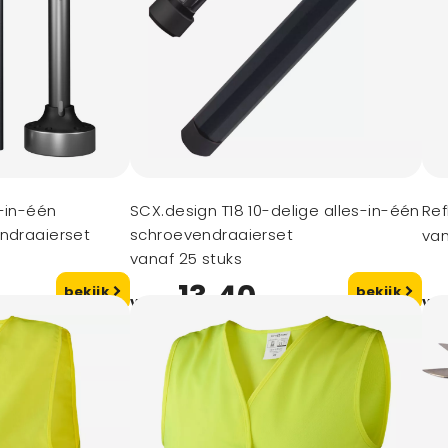
-in-één
SCX.design T18 10-delige alles-in-één
Ref
endraaierset
schroevendraaierset
van
vanaf 25 stuks
13,40
bekijk
bekijk
vanaf
va