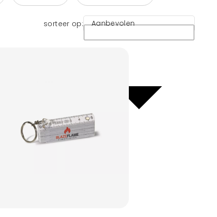
Aanbevolen
sorteer op: