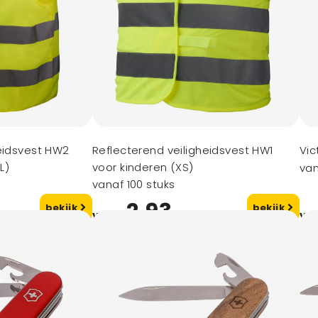
heidsvest HW2
Reflecterend veiligheidsvest HW1
Vic
L)
voor kinderen (XS)
van
vanaf 100 stuks
2,93
bekijk
bekijk
vanaf
va