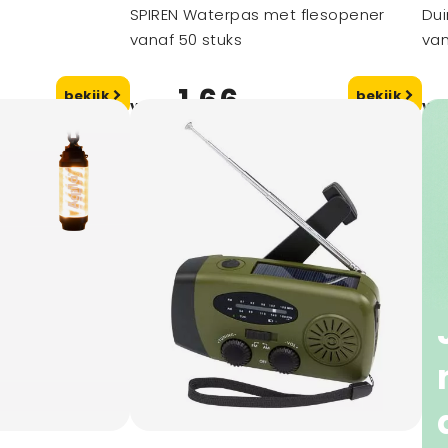
SPIREN Waterpas met flesopener
Dui
vanaf 50 stuks
van
1,66
bekijk
bekijk
vanaf
va