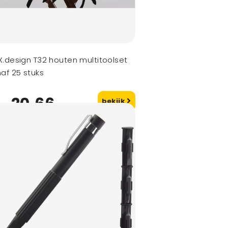
.design T32 houten multitoolset
af 25 stuks
20,66
bekijk
naf