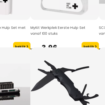
e Hulp Set met
MyKit Werkplek Eerste Hulp Set
SCX
vanaf 100 stuks
van
3,96
bekijk
bekijk
vanaf
va