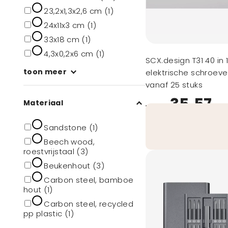
23,2x1,3x2,6 cm (1)
24x11x3 cm (1)
33x18 cm (1)
4,3x0,2x6 cm (1)
SCX.design T31 40 in 1
toon meer
elektrische schroev
vanaf 25 stuks
35,57
Materiaal
vanaf
Sandstone (1)
Beech wood,
roestvrijstaal (3)
Beukenhout (3)
Carbon steel, bamboe
hout (1)
Carbon steel, recycled
pp plastic (1)