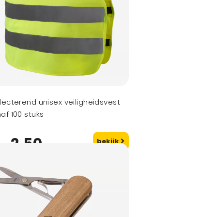
lecterend unisex veiligheidsvest
af 100 stuks
2,50
bekijk
naf