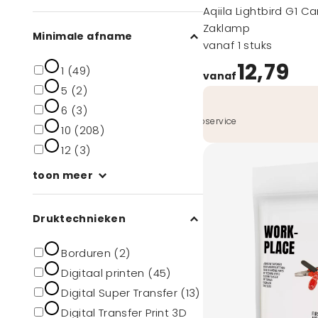
Aqiila Lightbird G1 
Zaklamp
Minimale afname
vanaf 1 stuks
12,79
1 (49)
vanaf
5 (2)
Snelle service
6 (3)
Ervaar onze snelle topservice
10 (208)
12 (3)
toon meer
Druktechnieken
Borduren (2)
Digitaal printen (45)
Digital Super Transfer (13)
Digital Transfer Print 3D