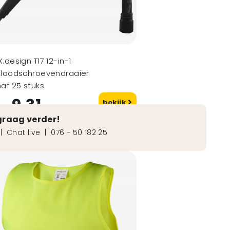
.design T17 12-in-1
tloodschroevendraaier
af 25 stuks
9,31
bekijk
naf
graag verder!
|
Chat live
|
076 - 50 182 25