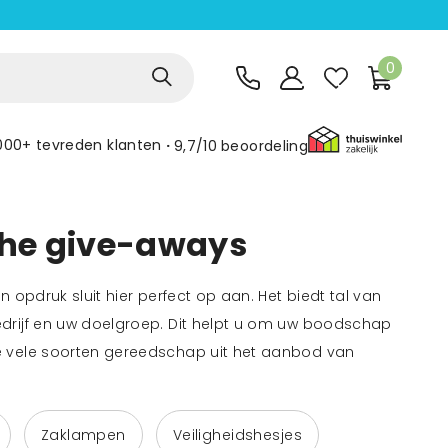
0
000+ tevreden klanten
9,7/10
beoordeling
che give-aways
opdruk sluit hier perfect op aan. Het biedt tal van
drijf en uw doelgroep. Dit helpt u om uw boodschap
e vele soorten gereedschap uit het aanbod van
Zaklampen
Veiligheidshesjes
Gereedscha