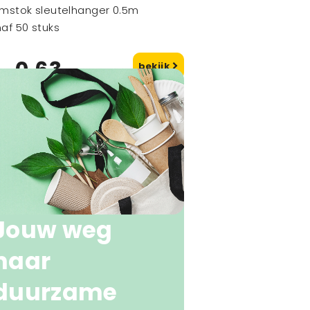
mstok sleutelhanger 0.5m
af 50 stuks
0,63
bekijk
naf
Jouw weg
naar
duurzame