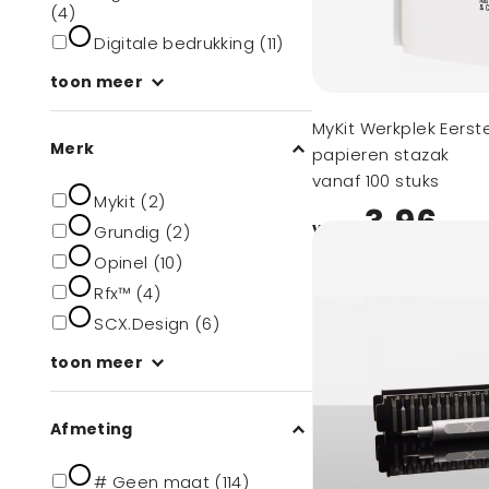
(4)
Digitale bedrukking (11)
toon meer
MyKit Werkplek Eerst
Merk
papieren stazak
vanaf 100 stuks
Mykit (2)
3,96
vanaf
Grundig (2)
Opinel (10)
Rfx™ (4)
SCX.Design (6)
toon meer
Afmeting
# Geen maat (114)