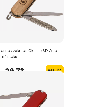
torinox zakmes Classic SD Wood
af 1 stuks
29,73
bekijk
naf