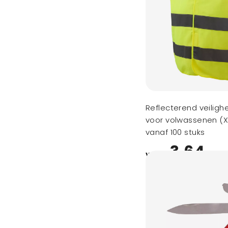
Reflecterend veilig
voor volwassenen (X
vanaf 100 stuks
3,64
vanaf