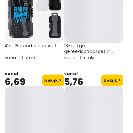
41st Gereedschapsset
13-delige
gereedschapsset in
bamboe doos
vanaf 10 stuks
vanaf 10 stuks
vanaf
vanaf
6,69
5,76
bekijk
bekijk