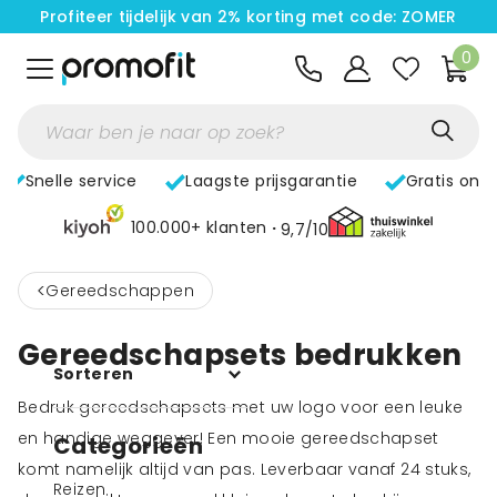
Profiteer tijdelijk van 2% korting met code: ZOMER
0
Snelle service
Laagste prijsgarantie
Gratis ont
100.000+ klanten
9,7/10
<
Gereedschappen
Gereedschapsets bedrukken
Sorteren
Bedruk gereedschapsets met uw logo voor een leuke
en handige weggever! Een mooie gereedschapset
Categorieën
komt namelijk altijd van pas. Leverbaar vanaf 24 stuks,
Reizen