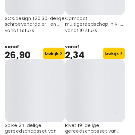
SCX.design T20 30-delige
Compact
schroevendraaier- en
multigereedschap in R-
reparatieset in
ABS & metaal 7 functies
vanaf 1 stuks
vanaf 10 stuks
aluminium koffer
vanaf
vanaf
26,90
2,34
bekijk
bekijk
Spike 24-delige
Rivet 19-delige
gereedschapsset van
gereedschapsset van