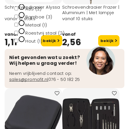
Schroevendraaier Alyssa
Schroevendraaier Frazer |
ABS (2)
Aluminium | Met lampje
Bamboe (3)
vanaf 10 stuks
vanaf 10 stuks
Metaal (1)
Roestvrij staal (2)
vanaf
vanaf
1,11
2,56
Hout (1)
bekijk
bekijk
toon meer
Niet gevonden wat u zoekt?
Wij helpen u graag verder!
Neem vrijblijvend contact op:
sales@promofit.nl
076 - 50 182 25