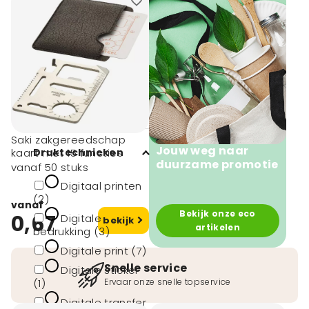
Minimale afname
1 (1)
10 (31)
25 (1)
50 (3)
Saki zakgereedschap
Jouw weg naar
kaart met 15 functies
Druktechnieken
duurzame promotie
vanaf 50 stuks
Digitaal printen
(2)
vanaf
Bekijk onze eco
0,67
Digitale
bekijk
artikelen
bedrukking (3)
Digitale print (7)
Snelle service
Digitale sticker
(1)
Ervaar onze snelle topservice
Digitale transfer