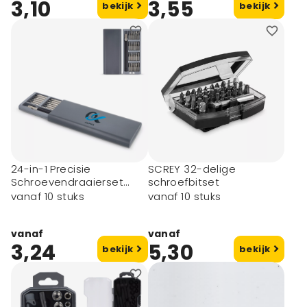
3,10
3,55
bekijk
bekijk
24-in-1 Precisie
SCREY 32-delige
Schroevendraaierset
schroefbitset
met organizer
vanaf 10 stuks
vanaf 10 stuks
vanaf
vanaf
3,24
5,30
bekijk
bekijk