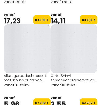
RCS gerecycled plastic
bamboe/gerecycled
vanaf 1 stuks
vanaf 1 stuks
met kurkzakje
plastic
vanaf
vanaf
17,23
14,11
bekijk
bekijk
Allen gereedschapsset
Octo 8-in-1
met inbussleutel van
schroevendraaierset van
bamboe
RCS gerecycled plastic
vanaf 10 stuks
vanaf 10 stuks
met zaklamp
vanaf
vanaf
5,96
2,55
bekijk
bekijk