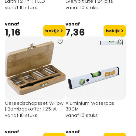
Edith | 2-in-1 | LED
Everybit Lite | 24 bits
vanaf 10 stuks
vanaf 10 stuks
vanaf
vanaf
1,16
7,36
bekijk
bekijk
Gereedschapsset Willow
Aluminium Waterpas
| Bamboekoffer | 25 st
30CM
vanaf 10 stuks
vanaf 10 stuks
vanaf
vanaf