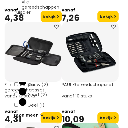
Alle
gereedschappen
vanaf
vanaf
Huisdier
4,38
7,26
bekijk
bekijk
Filters
Kleur
Wit (1)
Zwart (12)
Flint 19 delige
Blauw (2)
PAUL Gereedschapsset
gereedschapsset
Rood (2)
vanaf 10 stuks
vanaf 10 stuks
Geel (1)
vanaf
vanaf
toon meer
4,31
10,09
bekijk
bekijk