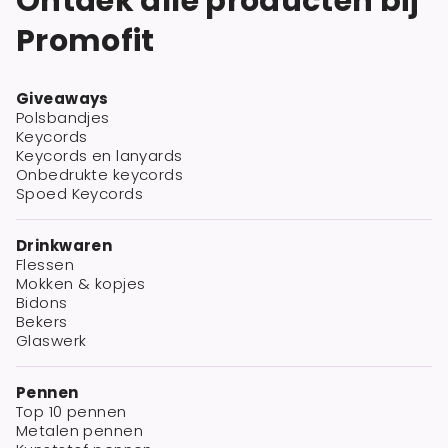
Ontdek alle producten bij
Promofit
Giveaways
Polsbandjes
Keycords
Keycords en lanyards
Onbedrukte keycords
Spoed Keycords
Drinkwaren
Flessen
Mokken & kopjes
Bidons
Bekers
Glaswerk
Pennen
Top 10 pennen
Metalen pennen