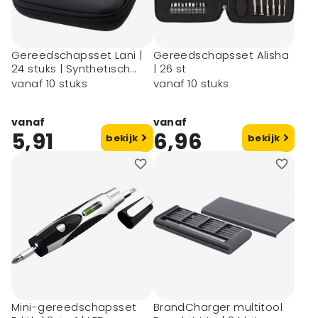
Gereedschapsset Lani |
Gereedschapsset Alisha
24 stuks | Synthetisch
| 26 st
etui
vanaf 10 stuks
vanaf 10 stuks
vanaf
vanaf
5,91
6,96
bekijk
bekijk
Mini-gereedschapsset
BrandCharger multitool