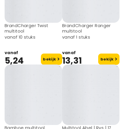
BrandCharger Twist
BrandCharger Ranger
multitool
multitool
vanaf 10 stuks
vanaf 1 stuks
vanaf
vanaf
5,24
13,31
bekijk
bekijk
Bamboe multitool
Multitool Abel | Rvs | 17