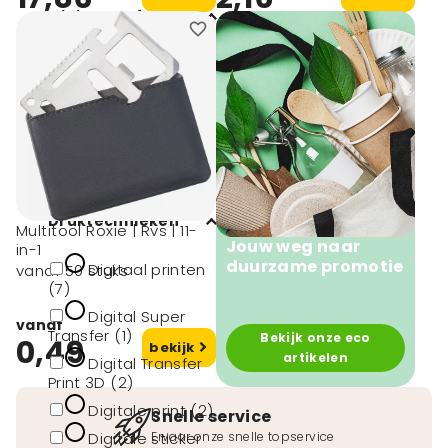
Minimale afname
1 (4)
10 (35)
25 (2)
50 (22)
Druktechnieken
Multitool Roxie | Rvs | 11-
Jouw weg naar
in-1
duurzame promotie
Digitaal printen
vanaf 50 stuks
(7)
Digital Super
vanaf
Transfer (1)
Bekijk onze eco
0,49
bekijk
artikelen
Digital Transfer
Print 3D (2)
Digitale print (2)
Snelle service
Digitale sticker
Ervaar onze snelle topservice