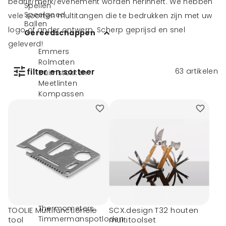
bedrijf/merk/evenement worden herinnert. We hebben
Spellen
Speelgoed
vele soorten multitangen die te bedrukken zijn met uw
Ballen
logo of ander ontwerp. Scherp geprijsd en snel
Gereedschappen
geleverd!
Emmers
Rolmaten
filter en sorteer
63
artikelen
Duimstokken
Meetlinten
Kompassen
Zaklampen
Veiligheidshesjes
Gereedschapsets
Hobbymessen
Multitools
Leeslampjes
Schroevendraaiers
Zakmessen
Victorinox
zakmesssen
Thermometers
TOOLIE Multifunctionele
SCX.design T32 houten
Timmermanspotloden
tool
multitoolset