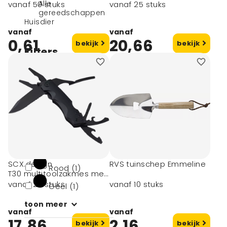
Alle
vanaf 50 stuks
vanaf 25 stuks
gereedschappen
Huisdier
vanaf
vanaf
0,61
20,66
bekijk
bekijk
Filters
Kleur
Wit (1)
Zwart (28)
Blauw (9)
SCX.design
RVS tuinschep Emmeline
Rood (1)
T30 multitoolzakmes met
10 functies
vanaf 25 stuks
vanaf 10 stuks
Geel (1)
toon meer
vanaf
vanaf
17,86
2,16
bekijk
bekijk