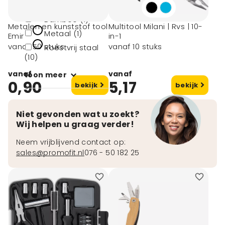
Aluminium (1)
Bamboe (1)
Metalen en kunststof tool
Multitool Milani | Rvs | 10-
Metaal (1)
Emir
in-1
vanaf 50 stuks
vanaf 10 stuks
Roestvrij staal
(10)
vanaf
vanaf
toon meer
0,90
5,17
bekijk
bekijk
Niet gevonden wat u zoekt?
Wij helpen u graag verder!
Neem vrijblijvend contact op:
sales@promofit.nl
076 - 50 182 25