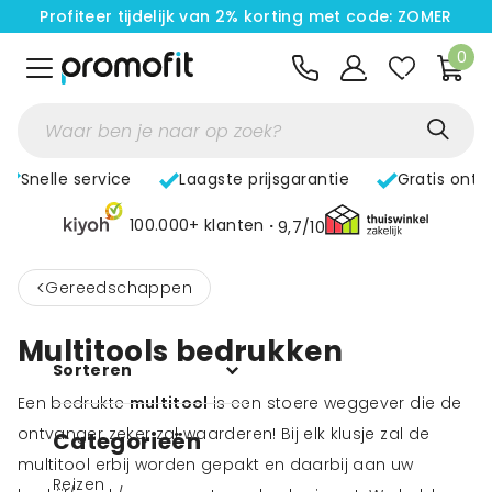
Profiteer tijdelijk van 2% korting met code: ZOMER
0
Snelle service
Laagste prijsgarantie
Gratis ontw
100.000+ klanten
9,7/10
<
Gereedschappen
Multitools bedrukken
Sorteren
Een bedrukte
multitool
is een stoere weggever die de
ontvanger zeker zal waarderen! Bij elk klusje zal de
Categorieën
multitool erbij worden gepakt en daarbij aan uw
Reizen