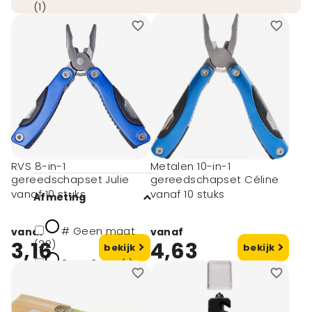
(1)
toon meer
Merk
SCX.Design (2)
Merkloos (3)
Victorinox (1)
RVS 8-in-1
Metalen 10-in-1
gereedschapset Julie
gereedschapset Céline
vanaf 10 stuks
vanaf 10 stuks
Afmeting
# Geen maat
vanaf
vanaf
3,16
(22)
4,63
bekijk
bekijk
24x11x3 cm (1)
7x4,5x0.1cm (1)
11x5x2cm (1)