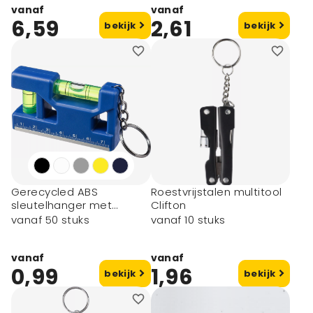
vanaf
vanaf
6,59
2,61
bekijk
bekijk
Gerecycled ABS
Roestvrijstalen multitool
sleutelhanger met
Clifton
waterpas Indira
vanaf 50 stuks
vanaf 10 stuks
vanaf
vanaf
0,99
1,96
bekijk
bekijk