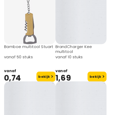
Bamboe multitool Stuart
BrandCharger Kee
multitool
vanaf 50 stuks
vanaf 10 stuks
vanaf
vanaf
0,74
1,69
bekijk
bekijk