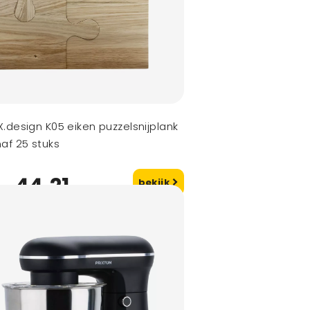
.design K05 eiken puzzelsnijplank
af 25 stuks
44,21
bekijk
naf