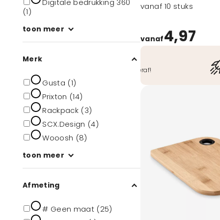
Digitale bedrukking 360
vanaf 10 stuks
(1)
toon meer
4,97
vanaf
Merk
Veilig betalen
O.a. iDeal, Bancontact, ook achteraf!
Gusta (1)
Prixton (14)
Rackpack (3)
SCX.Design (4)
Wooosh (8)
toon meer
Afmeting
# Geen maat (25)