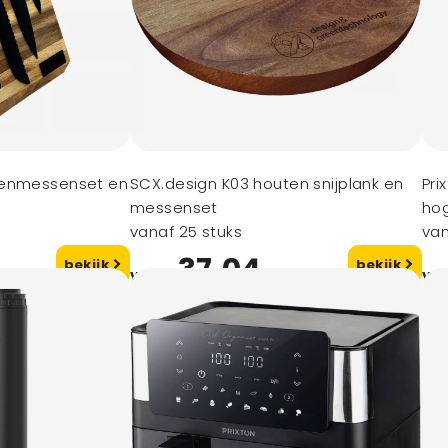
kenmessenset en
SCX.design K03 houten snijplank en
Pri
messenset
hog
vanaf 25 stuks
van
37,04
bekijk
bekijk
vanaf
va