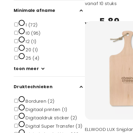
vanaf 10 stuks
Minimale afname
5,89
vanaf
1 (72)
10 (95)
12 (1)
20 (1)
25 (4)
toon meer
Druktechnieken
Borduren (2)
Digitaal printen (1)
Digitaaldruk sticker (2)
Digital Super Transfer (3)
ELLWOOD LUX Snijpla