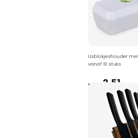
IJsblokjeshouder me
vanaf 10 stuks
2,51
vanaf