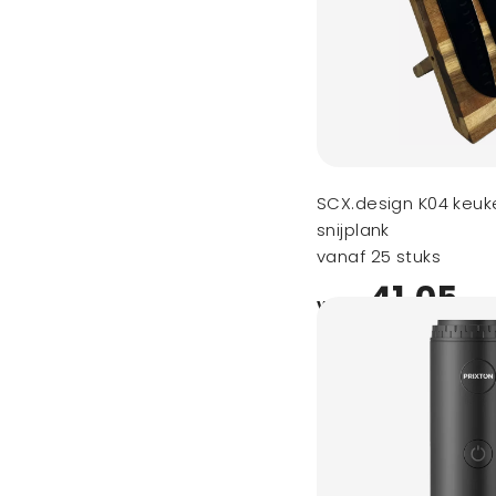
SCX.design K04 keu
snijplank
vanaf 25 stuks
41,05
vanaf