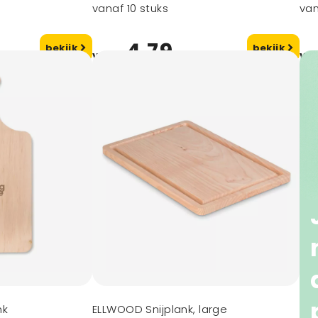
vanaf 10 stuks
van
4,79
bekijk
bekijk
vanaf
va
nk
ELLWOOD Snijplank, large