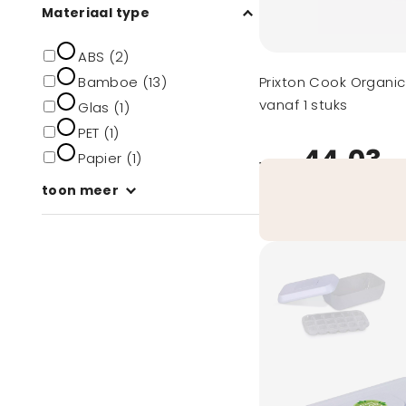
Materiaal type
ABS (2)
Bamboe (13)
Prixton Cook Organics
vanaf 1 stuks
Glas (1)
PET (1)
44,03
Papier (1)
vanaf
toon meer