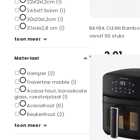
22x12x1,2cm (1)
24.5x17.5x1cm (1)
30x20x1,2cm (1)
37x14x2,8 cm (1)
BAYBA CLEAN Bamboe
vanaf 50 stuks
toon meer
2,01
vanaf
Materiaal
Gietijzer (2)
Travertine marble (1)
Acacia hout, borosilicate
glass, roestvrijstaal (1)
Acaciahout (6)
Beukenhout (2)
toon meer