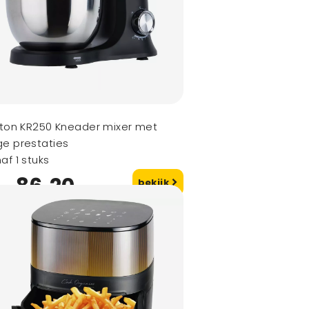
xton KR250 Kneader mixer met
e prestaties
af 1 stuks
86,20
bekijk
naf