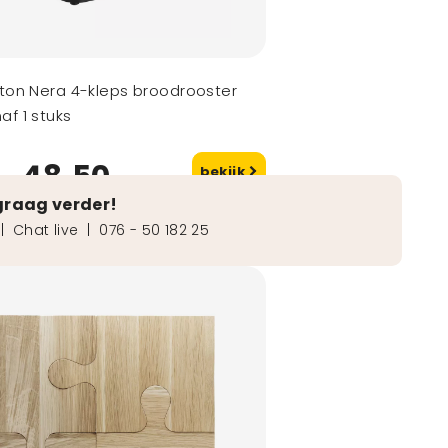
xton Nera 4-kleps broodrooster
af 1 stuks
48,50
bekijk
naf
graag verder!
|
Chat live
|
076 - 50 182 25