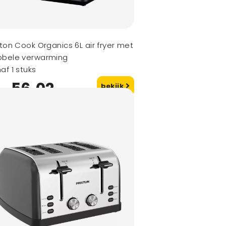
xton Cook Organics 6L air fryer met
bbele verwarming
af 1 stuks
56,02
bekijk
naf