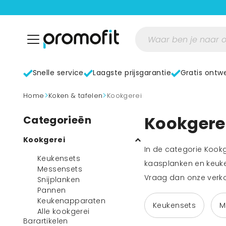
Snelle service
Laagste prijsgarantie
Gratis ontw
>
>
home
Koken & tafelen
Kookgerei
Kookgere
Categorieën
Kookgerei
In de categorie Kookg
Keukensets
kaasplanken en keuke
Messensets
Vraag dan onze verko
Snijplanken
Pannen
Keukenapparaten
Keukensets
M
Alle kookgerei
Barartikelen