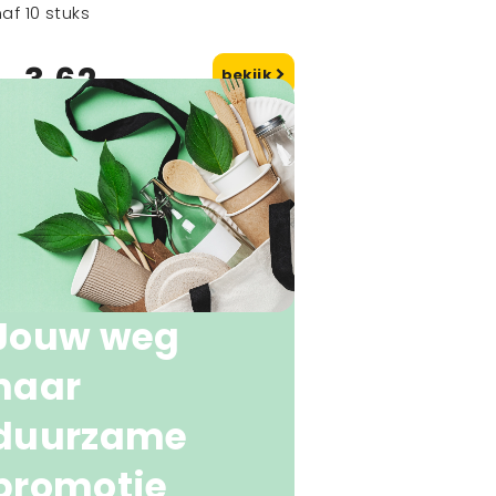
af 10 stuks
3,62
bekijk
naf
Jouw weg
naar
duurzame
promotie