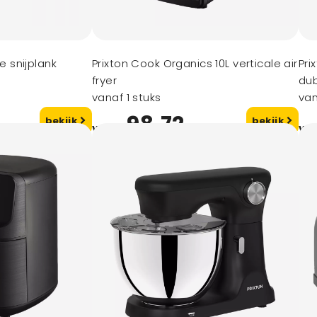
 snijplank
Prixton Cook Organics 10L verticale air
Pri
fryer
du
vanaf 1 stuks
van
98,72
bekijk
bekijk
vanaf
va