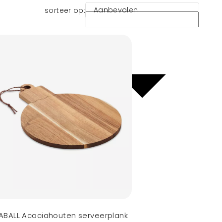
Aanbevolen
sorteer op:
BALL Acaciahouten serveerplank