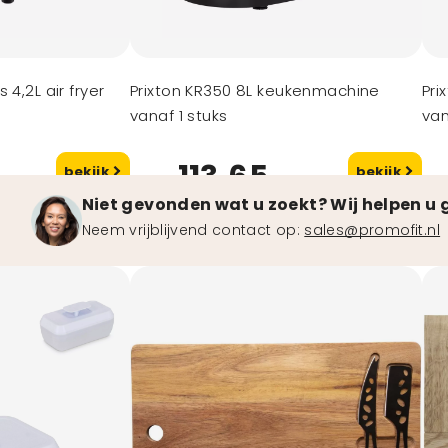
 4,2L air fryer
Prixton KR350 8L keukenmachine
Pri
vanaf 1 stuks
van
113,65
bekijk
bekijk
vanaf
va
Niet gevonden wat u zoekt? Wij helpen u 
Neem vrijblijvend contact op:
sales@promofit.nl