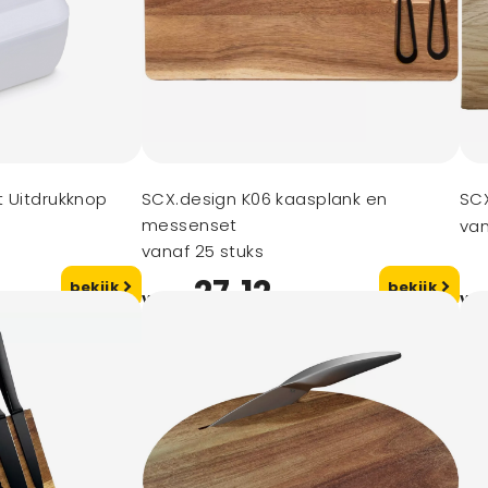
t Uitdrukknop
SCX.design K06 kaasplank en
SCX
messenset
van
vanaf 25 stuks
27,12
bekijk
bekijk
vanaf
va