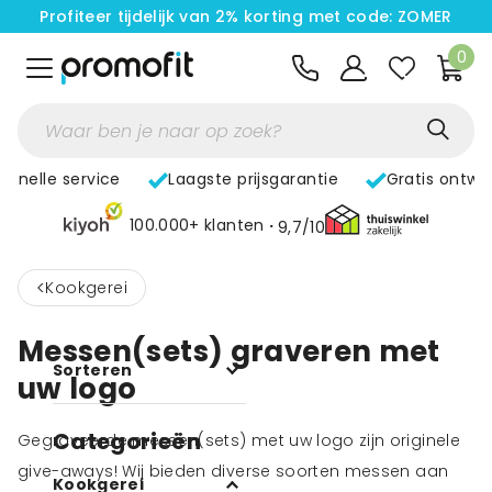
Profiteer tijdelijk van 2% korting met code: ZOMER
0
Snelle service
Laagste prijsgarantie
Gratis ontwe
100.000+ klanten
9,7/10
<
Kookgerei
Messen(sets) graveren met
Sorteren
uw logo
Categorieën
Gegraveerde messen(sets) met uw logo zijn originele
give-aways! Wij bieden diverse soorten messen aan
Kookgerei