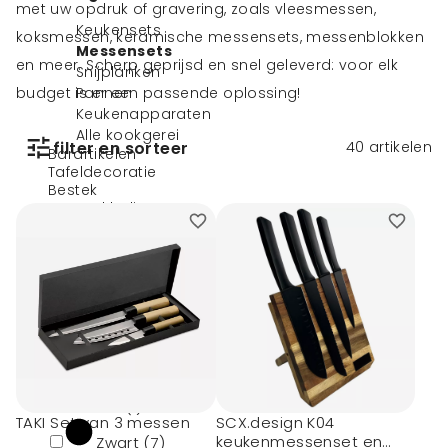
met uw opdruk of gravering, zoals vleesmessen,
Keukensets
koksmessen, keramische messensets, messenblokken
Messensets
en meer. Scherp geprijsd en snel geleverd: voor elk
Snijplanken
budget is er een passende oplossing!
Pannen
Keukenapparaten
Alle kookgerei
filter en sorteer
40
artikelen
Barartikelen
Tafeldecoratie
Bestek
Horecakleding
Verpakkingen
Filters
Kleur
Wit (1)
TAKI Set van 3 messen
SCX.design K04
keukenmessenset en
Zwart (7)