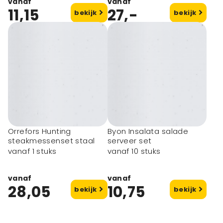
vanaf
vanaf
11,15
27,-
bekijk
bekijk
Orrefors Hunting
Byon Insalata salade
steakmessenset staal
serveer set
vanaf 1 stuks
vanaf 10 stuks
vanaf
vanaf
28,05
10,75
bekijk
bekijk