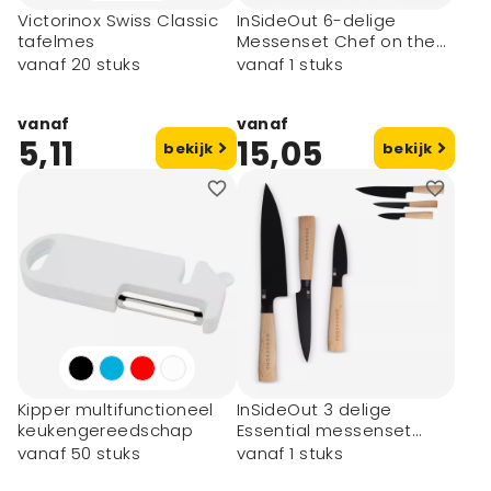
Victorinox Swiss Classic
InSideOut 6-delige
tafelmes
Messenset Chef on the
Go
vanaf 20 stuks
vanaf 1 stuks
vanaf
vanaf
5,11
15,05
bekijk
bekijk
Kipper multifunctioneel
InSideOut 3 delige
keukengereedschap
Essential messenset
Ravn
vanaf 50 stuks
vanaf 1 stuks