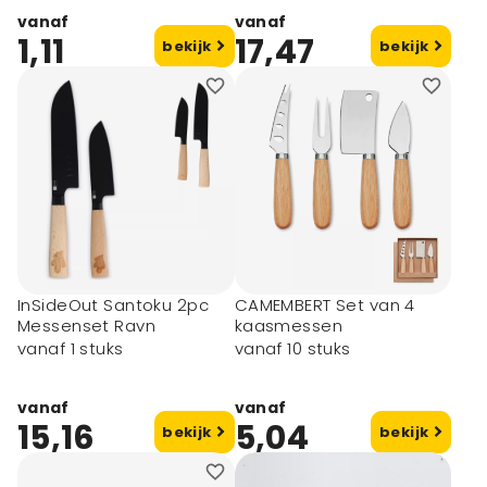
vanaf
vanaf
1,11
17,47
bekijk
bekijk
InSideOut Santoku 2pc
CAMEMBERT Set van 4
Messenset Ravn
kaasmessen
vanaf 1 stuks
vanaf 10 stuks
vanaf
vanaf
15,16
5,04
bekijk
bekijk