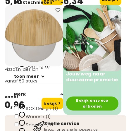
5,16
6,34
Druktechnieken
Digitale print (1)
Digitale sticker
(1)
Digitale transfer
(1)
Digitale
transferdruk (1)
Doming (1)
Pizzasnijder Ian
Jouw weg naar
toon meer
duurzame promotie
vanaf 50 stuks
Merk
vanaf
Bekijk onze eco
0,96
bekijk
artikelen
SCX.Design (1)
Wooosh (1)
Snelle service
Sabatier (3)
Ervaar onze snelle topservice