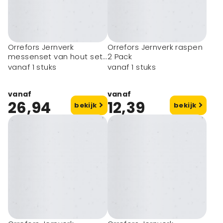
Orrefors Jernverk
Orrefors Jernverk raspen
messenset van hout set
2 Pack
van 3
vanaf 1 stuks
vanaf 1 stuks
vanaf
vanaf
26,94
12,39
bekijk
bekijk