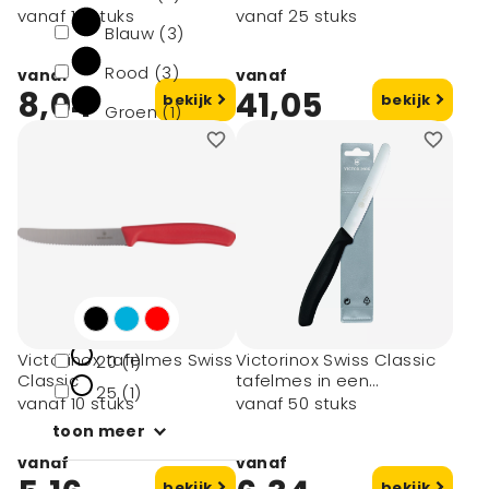
snijplank
vanaf 10 stuks
vanaf 25 stuks
Blauw (3)
Rood (3)
vanaf
vanaf
8,04
41,05
bekijk
bekijk
Groen (1)
toon meer
Minimale afname
1 (20)
10 (13)
12 (1)
Victorinox tafelmes Swiss
Victorinox Swiss Classic
20 (1)
Classic
tafelmes in een
25 (1)
beschermhoesje
vanaf 10 stuks
vanaf 50 stuks
toon meer
vanaf
vanaf
bekijk
bekijk