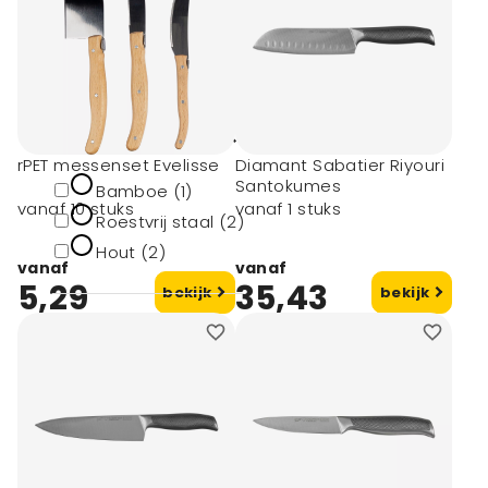
(2)
RPET (1)
toon meer
Materiaal type
rPET messenset Evelisse
Diamant Sabatier Riyouri
Santokumes
Bamboe (1)
vanaf 10 stuks
vanaf 1 stuks
Roestvrij staal (2)
Hout (2)
vanaf
vanaf
5,29
35,43
bekijk
bekijk