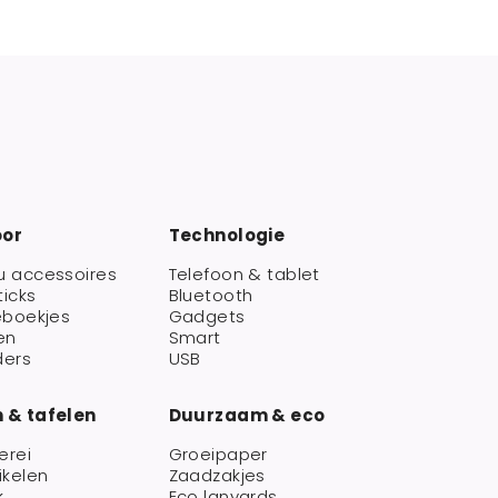
oor
Technologie
u accessoires
Telefoon & tablet
ticks
Bluetooth
eboekjes
Gadgets
en
Smart
ders
USB
 & tafelen
Duurzaam & eco
erei
Groeipaper
ikelen
Zaadzakjes
k
Eco lanyards