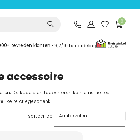
0
000+ tevreden klanten
9,7/10
beoordeling
e accessoire
en. De kabels en toebehoren kan je nu netjes
lijke relatiegeschenk.
Aanbevolen
sorteer op: