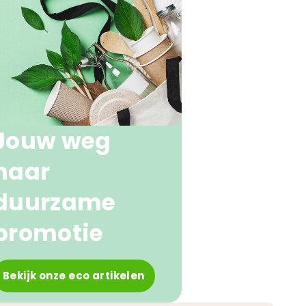
Jouw weg
naar
duurzame
promotie
Bekijk onze eco artikelen