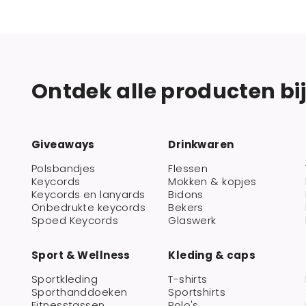
Ontdek alle producten bi
Giveaways
Drinkwaren
Polsbandjes
Flessen
Keycords
Mokken & kopjes
Keycords en lanyards
Bidons
Onbedrukte keycords
Bekers
Spoed Keycords
Glaswerk
Sport & Wellness
Kleding & caps
Sportkleding
T-shirts
Sporthanddoeken
Sportshirts
Fitnesstassen
Polo's