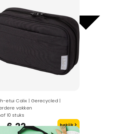
h-etui Calix | Gerecycled |
erdere vakken
af 10 stuks
6,22
bekijk
naf