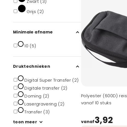
Zwart (3)
Grijs (2)
Minimale afname
10 (5)
Druktechnieken
Digital Super Transfer (2)
Digitale transfer (2)
Polyester (600D) rei
Doming (2)
vanaf 10 stuks
Lasergravering (2)
Transfer (3)
3,92
vanaf
toon meer