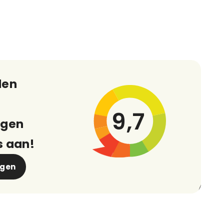
den
9,7
ngen
s aan!
ngen