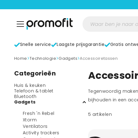
Snelle service
Laagste prijsgarantie
Gratis ontw
>
>
>
home
Technologie
Gadgets
Accessoiretassen
Accessoir
Categorieën
Huis & keuken
Telefoon & tablet
Tegenwoordig maken w
Bluetooth
bijhouden in een acc
Gadgets
Fresh 'n Rebel
5
artikelen
Xtorm
Ventilators
Activity trackers