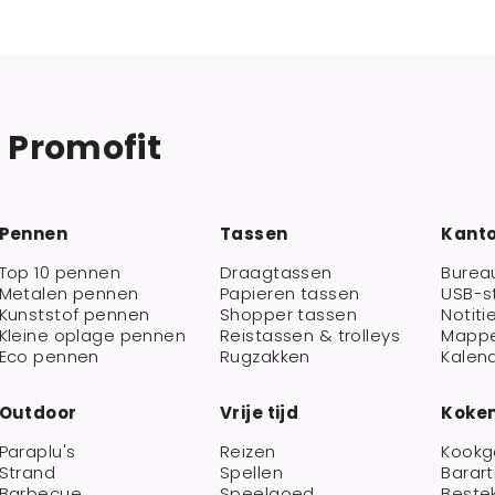
j Promofit
Pennen
Tassen
Kant
Top 10 pennen
Draagtassen
Burea
Metalen pennen
Papieren tassen
USB-s
Kunststof pennen
Shopper tassen
Notiti
Kleine oplage pennen
Reistassen & trolleys
Mapp
Eco pennen
Rugzakken
Kalen
Outdoor
Vrije tijd
Koken
Paraplu's
Reizen
Kookg
Strand
Spellen
Barart
Barbecue
Speelgoed
Beste