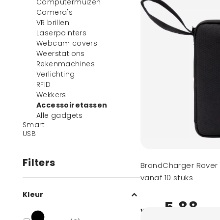
Computermuizen
Camera's
VR brillen
Laserpointers
Webcam covers
Weerstations
Rekenmachines
Verlichting
RFID
Wekkers
Accessoiretassen
Alle gadgets
Smart
USB
Filters
BrandCharger Rover 
vanaf 10 stuks
Kleur
5,88
vanaf