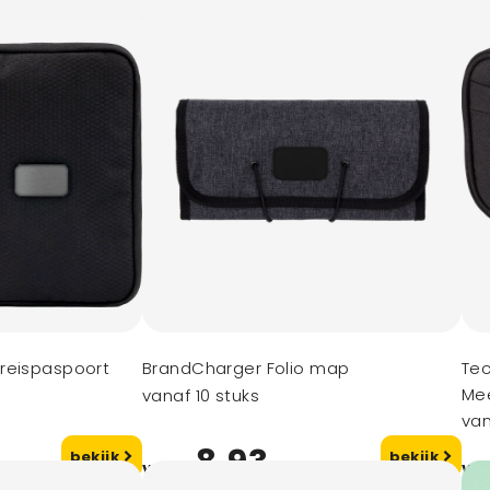
reispaspoort
BrandCharger Folio map
Tec
Me
vanaf 10 stuks
van
8,93
bekijk
bekijk
vanaf
va