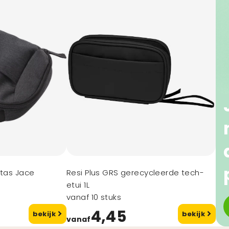
stas Jace
Resi Plus GRS gerecycleerde tech-
etui 1L
vanaf 10 stuks
4,45
bekijk
bekijk
vanaf