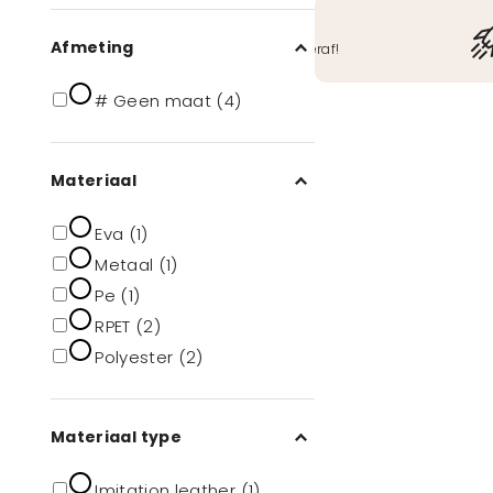
Veilig betalen
Afmeting
O.a. iDeal, Bancontact, ook achteraf!
# Geen maat (4)
Materiaal
Eva (1)
Metaal (1)
Pe (1)
RPET (2)
Polyester (2)
Materiaal type
Imitation leather (1)