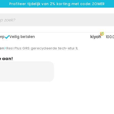
Profiteer tijdelijk van 2% korting met code: ZOMER
erp
Veilig betalen
100.
>
len
Resi Plus GRS gerecycleerde tech-etui 1L
e aan!