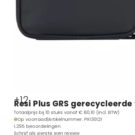
+12
Resi Plus GRS gerecycleerde 
Totaalprijs bij 10 stuks vanaf
€ 80,10
(incl. BTW)
Op voorraad
|
Artikelnummer
: PX130121
1.295 beoordelingen
Schrijf als eerste een review