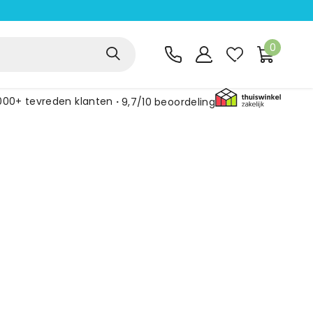
0
000+ tevreden klanten
9,7/10
beoordeling