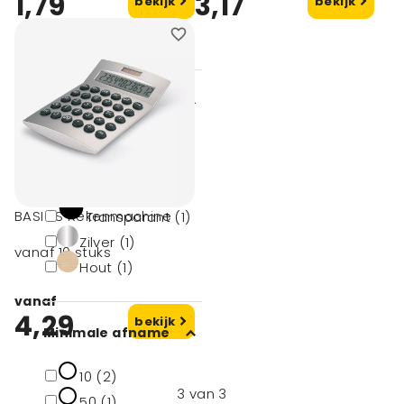
1,79
3,17
bekijk
bekijk
Filters
Kleur
Wit (1)
Blauw (1)
BASICS Rekenmachine
Transparant (1)
Zilver (1)
vanaf 10 stuks
Hout (1)
vanaf
4,29
bekijk
Minimale afname
10 (2)
3
van
3
50 (1)