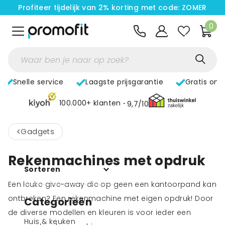
Profiteer tijdelijk van 2% korting met code: ZOMER
0
Snelle service
Laagste prijsgarantie
Gratis ont
100.000+ klanten
9,7/10
<
Gadgets
Rekenmachines met opdruk
Sorteren
Een leuke give-away die op geen een kantoorpand kan
ontbreken? Een rekenmachine met eigen opdruk! Door
Categorieën
de diverse modellen en kleuren is voor ieder een
Huis & keuken