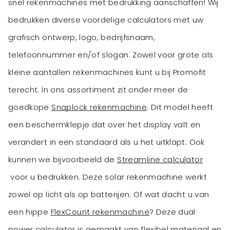
snel rekenmachines met bedrukking aanschaffen! Wij
bedrukken diverse voordelige calculators met uw
grafisch ontwerp, logo, bedrijfsnaam,
telefoonnummer en/of slogan. Zowel voor grote als
kleine aantallen rekenmachines kunt u bij Promofit
terecht. In ons assortiment zit onder meer de
goedkope
Snaplock rekenmachine
. Dit model heeft
een beschermklepje dat over het display valt en
verandert in een standaard als u het uitklapt. Ook
kunnen we bijvoorbeeld de
Streamline calculator
voor u bedrukken. Deze solar rekenmachine werkt
zowel op licht als op batterijen. Of wat dacht u van
een hippe
FlexCount rekenmachine
? Deze dual
power calculator is gemaakt van flexibel materiaal en