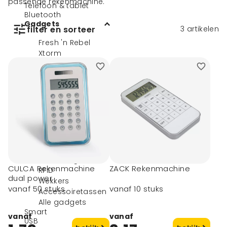
passende rekenmachine.
Telefoon & tablet
Bluetooth
Gadgets
filter en sorteer
3
artikelen
Fresh 'n Rebel
Xtorm
Ventilators
Activity trackers
Computermuizen
Camera's
VR brillen
Laserpointers
Webcam covers
Weerstations
Rekenmachines
Verlichting
CULCA Rekenmachine
ZACK Rekenmachine
RFID
dual power
Wekkers
vanaf 50 stuks
vanaf 10 stuks
Accessoiretassen
Alle gadgets
Smart
vanaf
vanaf
USB