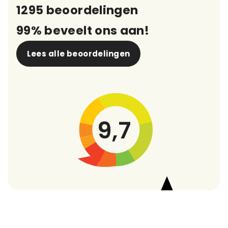
1295 beoordelingen
Materiaal type
99% beveelt ons aan!
ABS (1)
Lees alle beoordelingen
Bamboe (1)
PS (2)
9,7