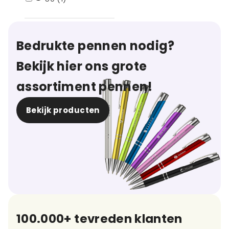
Druktechnieken
Bedrukte pennen nodig?
Doming (2)
Bekijk hier ons grote
Lasergravering
assortiment pennen!
(1)
Sticker (1)
Bekijk producten
Tampondruk (4)
Afmeting
11,5x5,5x1 cm (1)
11x6x1 cm (1)
15,5x10x3 cm (1)
100.000+ tevreden klanten
17,2x9x1,1 cm (1)