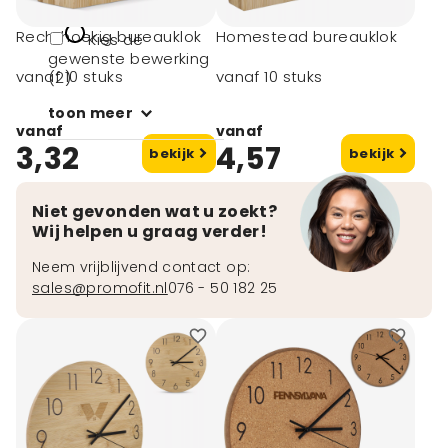
PS (1)
Rechthoekig bureauklok
Homestead bureauklok
Kies de
gewenste bewerking
vanaf 10 stuks
vanaf 10 stuks
(2)
toon meer
vanaf
vanaf
3,32
4,57
bekijk
bekijk
Niet gevonden wat u zoekt?
Wij helpen u graag verder!
Neem vrijblijvend contact op:
sales@promofit.nl
076 - 50 182 25