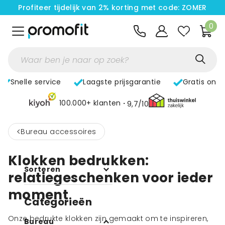
Profiteer tijdelijk van 2% korting met code: ZOMER
0
Snelle service
Laagste prijsgarantie
Gratis ont
100.000+ klanten
9,7/10
<
Bureau accessoires
Klokken bedrukken:
Sorteren
relatiegeschenken voor ieder
moment
Categorieën
Onze bedrukte klokken zijn gemaakt om te inspireren,
Bureau