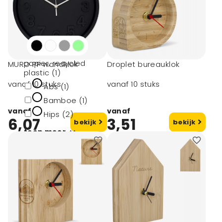
Materiaal
Kurk (1)
Gelamineerd
papier, recycled
MURO PP wandklok
Droplet bureauklok
plastic (1)
vanaf 10 stuks
vanaf 10 stuks
Abs (1)
Bamboe (1)
vanaf
vanaf
Hips (2)
6,07
3,51
bekijk
bekijk
toon meer
Materiaal type
ABS (1)
Bamboe (1)
Papier (1)