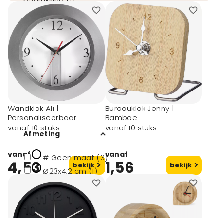
bedrukking (1)
Digitale print (3)
Doming (4)
toon meer
Merk
Merkloos (1)
Wandklok Ali |
Bureauklok Jenny |
Personaliseerbaar
Bamboe
vanaf 10 stuks
vanaf 10 stuks
Afmeting
vanaf
vanaf
# Geen maat (3)
4,53
1,56
bekijk
bekijk
Ø23x4,2 cm (1)
Ø30x2,5 cm (1)
13x2x13 cm (1)