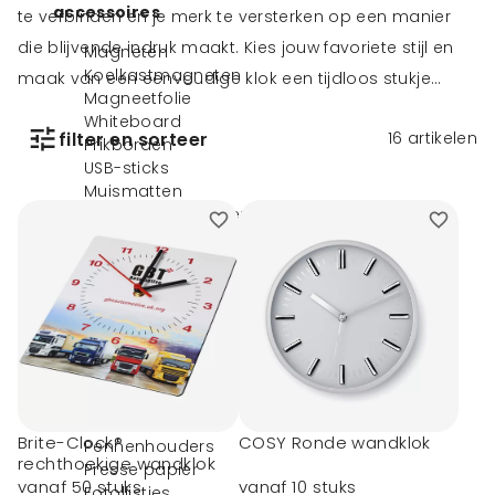
accessoires
te verbinden en je merk te versterken op een manier
die blijvende indruk maakt. Kies jouw favoriete stijl en
Magneten
Koelkastmagneten
maak van een eenvoudige klok een tijdloos stukje
Magneetfolie
merkidentiteit. Of je nu op zoek bent naar verfijnde
Whiteboard
filter en sorteer
16
artikelen
bureauklokken, opvallende wandklokken, natuurlijke
Prikborden
USB-sticks
houten klokken of innovatieve oplaadklokken, wij
Muismatten
bieden een uitgebreide selectie die je merk op een
Bureauonderleggers
elegante manier naar voren brengt.
Antistressballen
Linialen
Paperclips
Memoclips
Microvezeldoekjes
Bewegwijzeringsborden
Bureaulampen
Klokken
Rekenmachines
Brite-Clock®
COSY Ronde wandklok
Pennenhouders
rechthoekige wandklok
Presse papier
vanaf 50 stuks
vanaf 10 stuks
Fotolijstjes