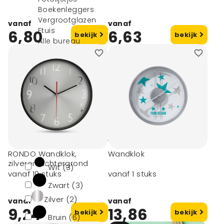
Boekenleggers
Vergrootglazen
vanaf
vanaf
Etuis
6,80
6,63
bekijk
bekijk
Alle bureau
accessoires
Notitieboekjes
Mappen
Kalenders
Filters
Kleur
RONDO Wandklok,
Wandklok
zilveren achtergrond
Wit (3)
vanaf 10 stuks
vanaf 1 stuks
Zwart (3)
Zilver (2)
vanaf
vanaf
9,24
13,86
bekijk
bekijk
Bruin (6)