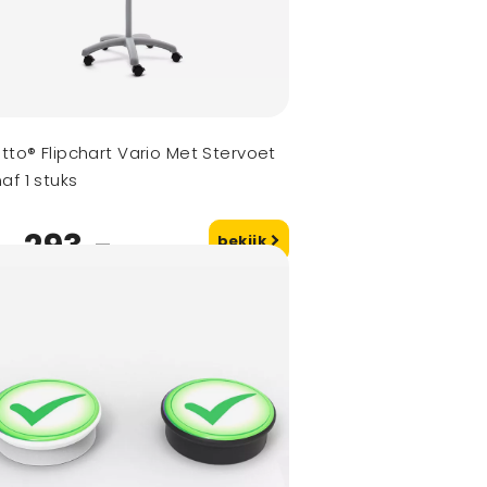
itto® Flipchart Vario Met Stervoet
af 1 stuks
293,-
bekijk
naf