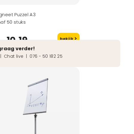
neet Puzzel A3
af 50 stuks
10,19
bekijk
naf
graag verder!
|
Chat live
|
076 - 50 182 25