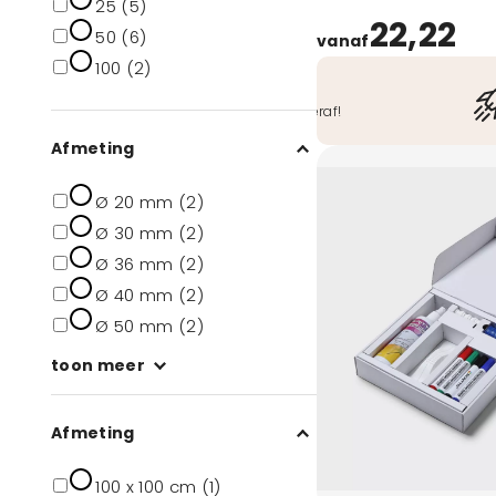
25 (5)
22,22
50 (6)
vanaf
100 (2)
Veilig betalen
O.a. iDeal, Bancontact, ook achteraf!
Afmeting
Ø 20 mm (2)
Ø 30 mm (2)
Ø 36 mm (2)
Ø 40 mm (2)
Ø 50 mm (2)
toon meer
Afmeting
100 x 100 cm (1)