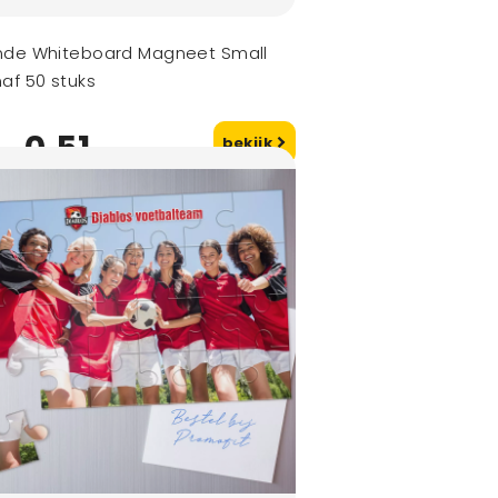
nde Whiteboard Magneet Small
af 50 stuks
0,51
bekijk
naf