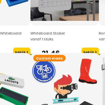
 Whiteboard
Whiteboard Sticker
Ro
vanaf 1 stuks
van
21,46
bekijk
bekijk
vanaf
va
Custom made