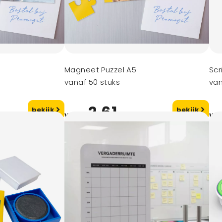
Magneet Puzzel A5
Scr
vanaf 50 stuks
van
2,61
bekijk
bekijk
vanaf
va