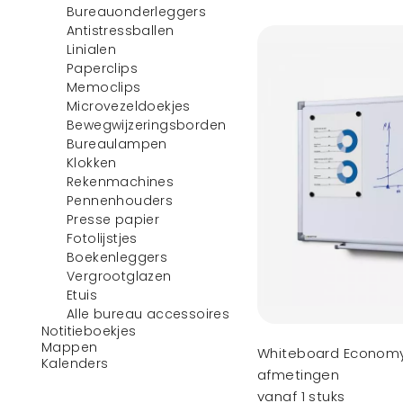
Bureauonderleggers
Antistressballen
Linialen
Paperclips
Memoclips
Microvezeldoekjes
Bewegwijzeringsborden
Bureaulampen
Klokken
Rekenmachines
Pennenhouders
Presse papier
Fotolijstjes
Boekenleggers
Vergrootglazen
Etuis
Alle bureau accessoires
Notitieboekjes
Mappen
Whiteboard Economy 
Kalenders
afmetingen
vanaf 1 stuks