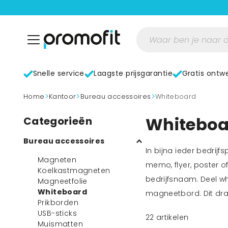
Snelle service
Laagste prijsgarantie
Gratis ontw
>
>
>
home
Kantoor
Bureau accessoires
Whiteboard
Whiteboa
Categorieën
Bureau accessoires
In bijna ieder bedrij
Magneten
memo, flyer, poster 
Koelkastmagneten
bedrijfsnaam. Deel w
Magneetfolie
Whiteboard
magneetbord. Dit dr
Prikborden
USB-sticks
22
artikelen
Muismatten