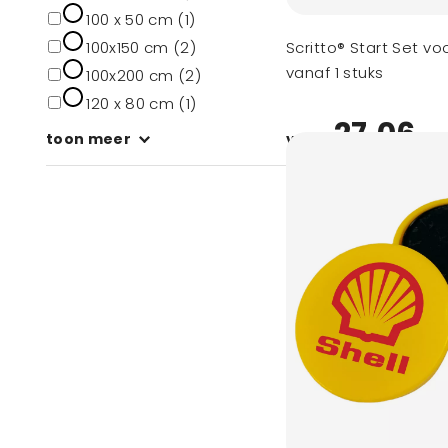
100 x 50 cm (1)
100x150 cm (2)
Scritto® Start Set v
vanaf 1 stuks
100x200 cm (2)
120 x 80 cm (1)
27,06
toon meer
vanaf