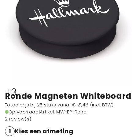
+3
Ronde Magneten Whiteboard
Totaalprijs bij 25 stuks vanaf
€ 21,48
(incl. BTW)
Op voorraad
|
Artikel: MW-EP-Rond
2 review(s)
1
Kies een afmeting