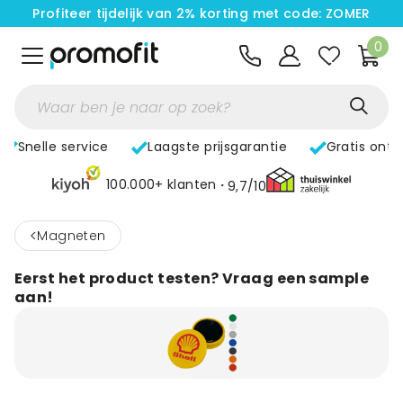
Profiteer tijdelijk van 2% korting met code: ZOMER
0
Snelle service
Laagste prijsgarantie
Gratis ont
100.000+ klanten
9,7/10
<
Magneten
Eerst het product testen? Vraag een sample
aan!