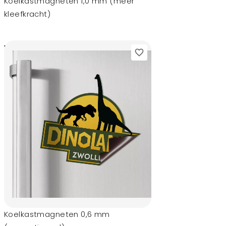
Koelkastmagneten 1,0 mm (meer
kleefkracht)
0,05
vanaf
Koelkastmagneten 0,6 mm