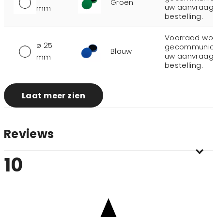
Groen
uw aanvraag 
mm
bestelling.
Voorraad wor
ø 25
gecommunicee
Blauw
uw aanvraag 
mm
bestelling.
Laat meer zien
Reviews
10