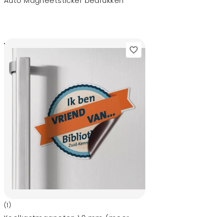
Auto Magneetsticker bedrukken
20,-
vanaf
(1)