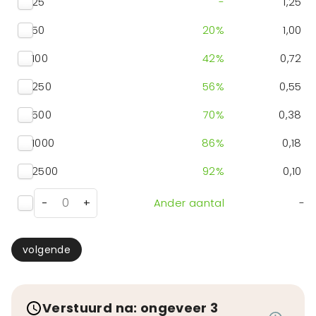
25
-
1,25
50
20
%
1,00
100
42
%
0,72
250
56
%
0,55
500
70
%
0,38
1000
86
%
0,18
2500
92
%
0,10
-
+
Ander aantal
-
volgende
Verstuurd na: ongeveer 3