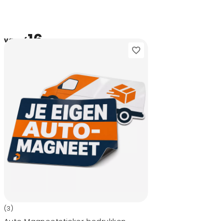
16,-
vanaf
(3)