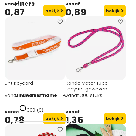
Filters
vanaf
vanaf
0,87
0,89
bekijk
bekijk
Kleur
2 kleuren (2)
3 kleuren (2)
4 kleuren (2)
5 kleuren (2)
Lint Keycord
Ronde Veter Tube
Lanyard geweven
vanaf 300 stuks
vanaf 300 stuks
Minimale afname
300 (6)
vanaf
vanaf
0,78
1,35
bekijk
bekijk
Afmeting