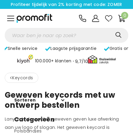
Profiteer tijdelijk van 2% korting met code: ZOMER
0
Snelle service
Laagste prijsgarantie
Gratis ont
100.000+ klanten
9,7/10
<
Keycords
Geweven keycords met uw
Sorteren
ontwerp bestellen
Categorieën
Lanyards de worden geweven geven luxe afwerking
aan uw logo of slogan. Het geweven keycord is
Polsbandjes