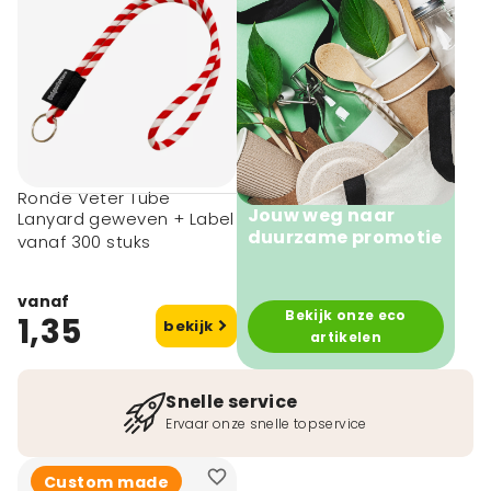
15 mm (3)
20 mm (3)
25 mm (3)
60 x 220 cm
(bxh) (2)
Ronde Veter Tube
Jouw weg naar
Lanyard geweven + Label
duurzame promotie
vanaf 300 stuks
vanaf
Bekijk onze eco
1,35
bekijk
artikelen
Snelle service
Ervaar onze snelle topservice
Custom made