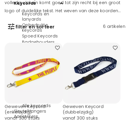
volledig vlak en komt goed tot zijn recht bij een groot
Keycords
logo of duidelijke tekst. Het weven van deze koorden
Keycords en
geeft een andere uitstraling dan de standaard
lanyards
Onbedrukte
filter en sorteer
6
artikelen
bewerkte keycords en zijn van een hele hoge kwaliteit.
keycords
Met veschillende accesoires maakt u de lanyards
Spoed Keycords
Badgehouders
compleet.
Bedrukte keycords
Geweven
keycords
Veter Keycords
Full colour
keycords
Lichtgevende
keycords
Eco keycords
Rollerclips
Alle keycords
Geweven Keycord
Geweven Keycord
Sleutelhangers
(enkelzijdig)
(dubbelzijdig)
Aanstekers
vanaf 300 stuks
vanaf 300 stuks