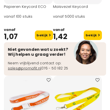
Papieren Keycord ECO
Maïsvezel Keycord
vanaf 100 stuks
vanaf 5000 stuks
vanaf
vanaf
1,07
1,42
bekijk
bekijk
Niet gevonden wat u zoekt?
Wij helpen u graag verder!
Neem vrijblijvend contact op:
sales@promofit.nl
076 - 50 182 25