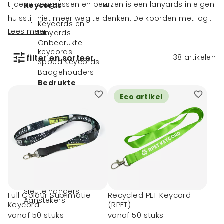
tijdens congressen en beurzen is een lanyards in eigen
Keycords
huisstijl niet meer weg te denken. De koorden met logo
Keycords en
Lees meer
blijven toch de handigste manier om de
lanyards
Onbedrukte
toegangskaarten en naamkaarten snel en gemakkelijk
keycords
filter en sorteer
38
artikelen
te tonen, bijvoorbeeld door middel van
badgehouders
.
Spoed Keycords
Badgehouders
Bestel de logo lanyards snel. Kies uit verschillende
Bedrukte
kleuren of geef je eigen pms kleuren op, zodat je altijd
keycords
Eco artikel
Geweven keycords
de juiste kleur hebt voor je marketingcampagne.
Veter Keycords
Full colour
keycords
Lichtgevende
keycords
Eco keycords
Rollerclips
Alle keycords
Sleutelhangers
Full Colour Sublimatie
Recycled PET Keycord
Aanstekers
Keycord
(RPET)
vanaf 50 stuks
vanaf 50 stuks