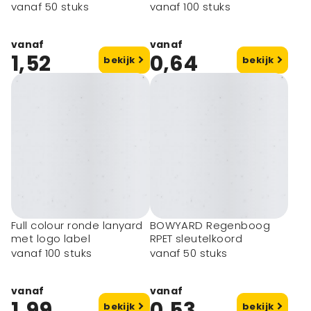
vanaf 50 stuks
vanaf 100 stuks
vanaf
vanaf
1,52
0,64
bekijk
bekijk
Eco artikel
Full colour ronde lanyard
BOWYARD Regenboog
met logo label
RPET sleutelkoord
vanaf 100 stuks
vanaf 50 stuks
vanaf
vanaf
1,99
0,53
bekijk
bekijk