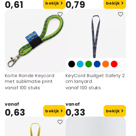
0,61
0,79
bekijk
bekijk
Korte Ronde Keycord
KeyCord Budget Safety 2
met sublimatie print
cm lanyard
vanaf 100 stuks
vanaf 100 stuks
vanaf
vanaf
0,63
0,33
bekijk
bekijk