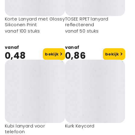
Korte Lanyard met Glossy
TOSEE RPET lanyard
Siliconen Print
reflecterend
vanaf 100 stuks
vanaf 50 stuks
vanaf
vanaf
0,48
0,86
bekijk
bekijk
Eco artikel
Kubi lanyard voor
Kurk Keycord
telefoon