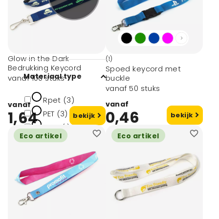
Nylon, abs plastic
(1)
Kurk (1)
Polyester (3)
Glow in the Dark
(1)
Bedrukking Keycord
Spoed keycord met
Materiaal type
buckle
vanaf 100 stuks
vanaf 50 stuks
Rpet (3)
vanaf
vanaf
0,46
1,64
PET (3)
bekijk
bekijk
POM (1)
Eco artikel
Eco artikel
Nylon,Plastic (1)