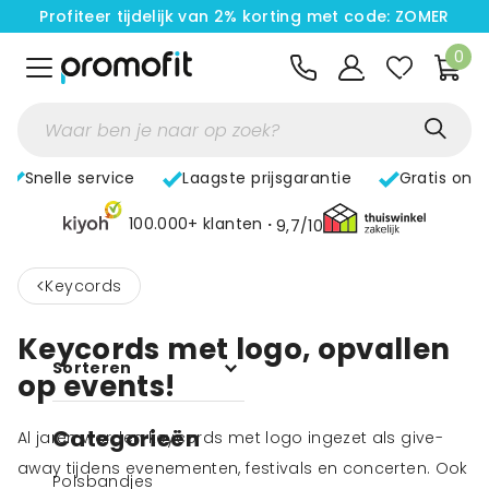
Profiteer tijdelijk van 2% korting met code: ZOMER
0
Snelle service
Laagste prijsgarantie
Gratis ont
100.000+ klanten
9,7/10
<
Keycords
Keycords met logo, opvallen
Sorteren
op events!
Categorieën
Al jaren worden keycords met logo ingezet als give-
away tijdens evenementen, festivals en concerten. Ook
Polsbandjes