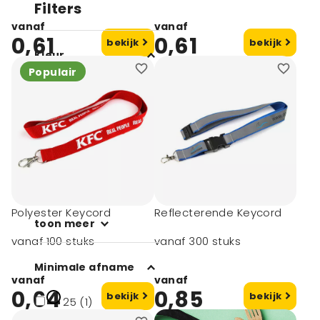
Filters
vanaf
vanaf
0,61
0,61
bekijk
bekijk
Kleur
Populair
Wit (6)
Zwart (11)
Blauw (5)
Rood (5)
Oranje (3)
Polyester Keycord
Reflecterende Keycord
toon meer
vanaf 100 stuks
vanaf 300 stuks
Minimale afname
vanaf
vanaf
0,64
0,85
bekijk
bekijk
25 (1)