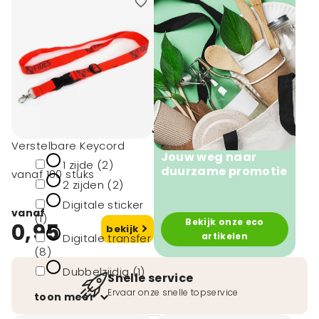
50 (9)
100 (19)
250 (1)
300 (6)
toon meer
Druktechnieken
Verstelbare Keycord
Jouw weg naar
1 zijde (2)
duurzame promotie
vanaf 100 stuks
2 zijden (2)
Digitale sticker
vanaf
(1)
Bekijk onze eco
0,95
bekijk
artikelen
Digitale transfer
(8)
Dubbelzijdig (1)
Snelle service
Ervaar onze snelle topservice
toon meer