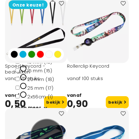
Onze keuze!
Merk
Merkloos (1)
Afmeting
10 mm (13)
Spoed keycord -
Rollerclip Keycord
15 mm (15)
bedrukken
vanaf 25 stuks
vanaf 100 stuks
20 mm (18)
25 mm (17)
vanaf
vanaf
2x56cm (1)
0,50
0,90
bekijk
bekijk
toon meer
Materiaal