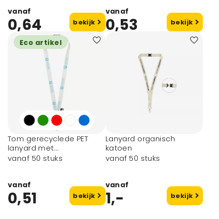
vanaf
vanaf
0,64
0,53
bekijk
bekijk
Eco artikel
Tom gerecyclede PET
Lanyard organisch
lanyard met
katoen
veiligheidssluiting
vanaf 50 stuks
vanaf 50 stuks
vanaf
vanaf
0,51
1,-
bekijk
bekijk