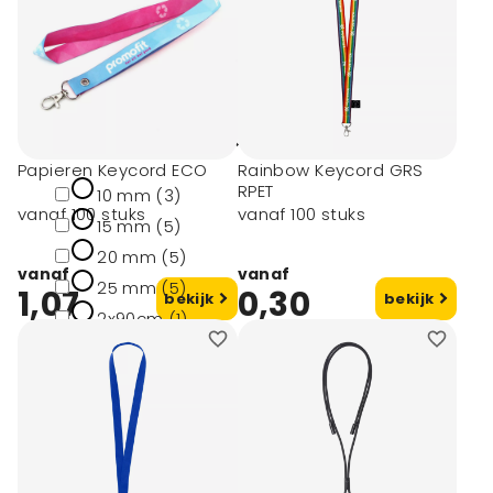
Merk
Merkloos (1)
Afmeting
Papieren Keycord ECO
Rainbow Keycord GRS
RPET
10 mm (3)
vanaf 100 stuks
vanaf 100 stuks
15 mm (5)
20 mm (5)
vanaf
vanaf
25 mm (5)
1,07
0,30
bekijk
bekijk
2x90cm (1)
toon meer
Materiaal
Fsc paper (1)