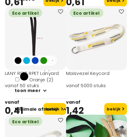
0,61
0,61
bekijk
bekijk
Eco artikel
Eco artikel
Kleur
Wit (5)
Zwart (7)
Blauw (4)
Rood (3)
LANY RPET RPET Lanyard
Maïsvezel Keycord
Oranje (2)
vanaf 50 stuks
vanaf 5000 stuks
toon meer
vanaf
vanaf
0,41
1,42
Minimale afname
bekijk
bekijk
Eco artikel
10 (1)
50 (11)