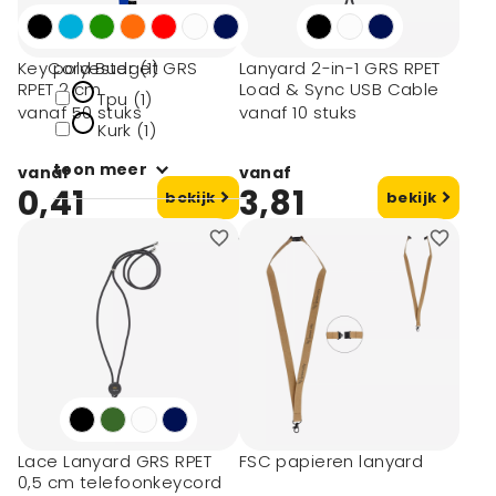
Kurk (1)
Gerecycled
KeyCord Budget GRS
polyester (1)
Lanyard 2-in-1 GRS RPET
RPET 2 cm
Load & Sync USB Cable
Tpu (1)
vanaf 50 stuks
vanaf 10 stuks
Kurk (1)
toon meer
vanaf
vanaf
0,41
3,81
bekijk
bekijk
Materiaal type
Rpet (2)
Plastic (1)
Polyester (1)
Lace Lanyard GRS RPET
FSC papieren lanyard
0,5 cm telefoonkeycord