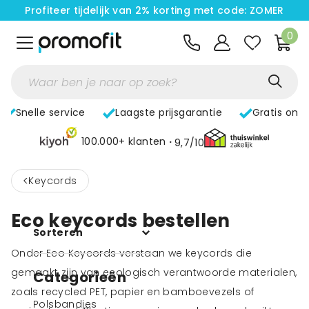
Profiteer tijdelijk van 2% korting met code: ZOMER
0
Snelle service
Laagste prijsgarantie
Gratis ont
100.000+ klanten
9,7/10
<
Keycords
Eco keycords bestellen
Sorteren
Onder Eco Keycords verstaan we keycords die
gemaakt zijn van ecologisch verantwoorde materialen,
Categorieën
zoals
recycled PET
,
papier
en
bamboevezels
of
Polsbandjes