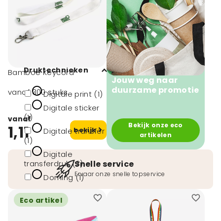
100 (3)
300 (1)
5000 (1)
Druktechnieken
Bamboe Keycord
Jouw weg naar
duurzame promotie
vanaf 300 stuks
Digitale print (1)
Digitale sticker
(1)
vanaf
Bekijk onze eco
1,11
bekijk
Digitale transfer
artikelen
(1)
Digitale
transferdruk (3)
Snelle service
Ervaar onze snelle topservice
Doming (1)
toon meer
Eco artikel