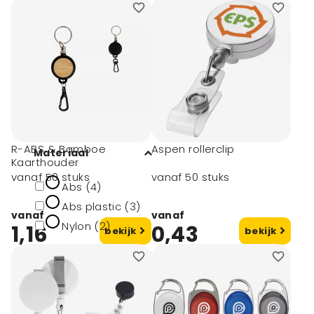
Afmeting
# Geen maat (3)
10 mm (1)
15 mm (1)
20 mm (1)
R-ABS & Bamboe
Aspen rollerclip
Materiaal
Kaarthouder
vanaf 50 stuks
vanaf 50 stuks
Abs (4)
Abs plastic (3)
vanaf
vanaf
Nylon (2)
1,16
0,43
bekijk
bekijk
Materiaal type
Plastic (2)