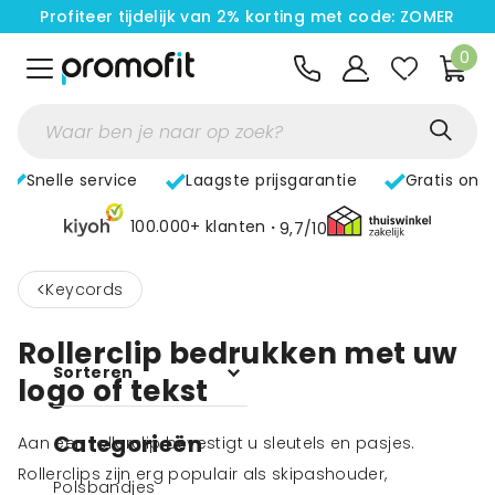
Profiteer tijdelijk van 2% korting met code: ZOMER
0
Snelle service
Laagste prijsgarantie
Gratis ont
100.000+ klanten
9,7/10
<
Keycords
Rollerclip bedrukken met uw
Sorteren
logo of tekst
Categorieën
Aan een rollerclip bevestigt u sleutels en pasjes.
Rollerclips zijn erg populair als skipashouder,
Polsbandjes