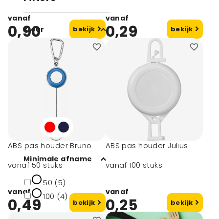
vanaf
vanaf
0,90
0,29
Kleur
bekijk
bekijk
Wit (4)
Zwart (5)
Blauw (4)
Rood (2)
Zilver (1)
ABS pas houder Bruno
ABS pas houder Julius
Minimale afname
vanaf 50 stuks
vanaf 100 stuks
50 (5)
vanaf
vanaf
100 (4)
0,49
0,25
bekijk
bekijk