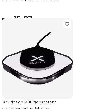
gerecycled aluminium
15,87
vanaf
SCX.design W36 transparant
draadloos oplaadstation