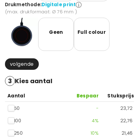
Drukmethode:
Digitale print
(max. drukformaat: Ø 76 mm )
Geen
Full colour
volgende
3
Kies aantal
Aantal
Bespaar
Stuksprijs
50
-
23,72
100
4
%
22,76
250
10
%
21,46