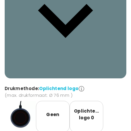
Drukmethode:
Oplichtend logo
(max. drukformaat: Ø 76 mm )
Oplichtend
Geen
logo 0