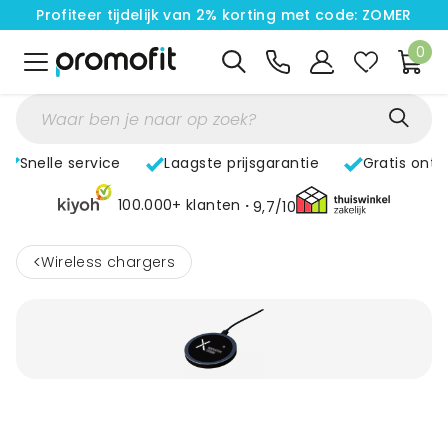
Profiteer tijdelijk van 2% korting met code: ZOMER
0
Snelle service
Laagste prijsgarantie
Gratis ont
100.000+ klanten
9,7/10
<
Wireless chargers