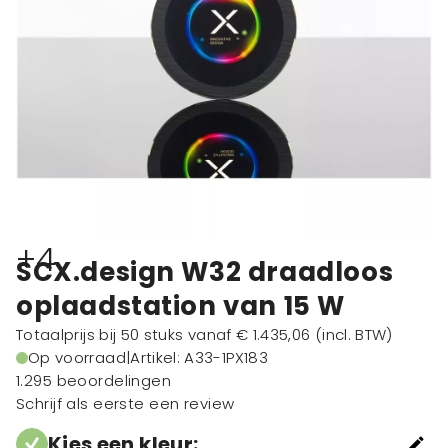
+4
SCX.design W32 draadloos
oplaadstation van 15 W
Totaalprijs bij 50 stuks vanaf
€ 1.435,06
(incl. BTW)
Op voorraad
|
Artikel: A33-1PX183
1.295 beoordelingen
Schrijf als eerste een review
Kies een kleur
: