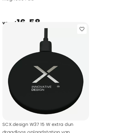
16,58
vanaf
SCX.design W37 15 W extra dun
draadloos oplaadstation van