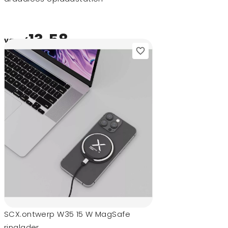
13,58
vanaf
SCX.ontwerp W35 15 W MagSafe
ringlader