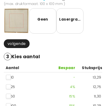
(max. drukformaat: 100 x 100 mm )
Geen
Lasergravering
volgende
3
Kies aantal
Aantal
Bespaar
Stuksprijs
10
-
13,29
25
4
%
12,75
50
15
%
11,30
100
19
%
10,79