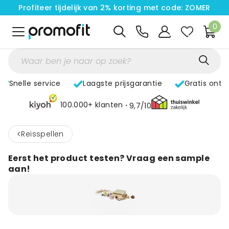
Profiteer tijdelijk van 2% korting met code: ZOMER
0
Snelle service
Laagste prijsgarantie
Gratis ontw
100.000+ klanten
9,7/10
<
Reisspellen
Eerst het product testen? Vraag een sample
aan!