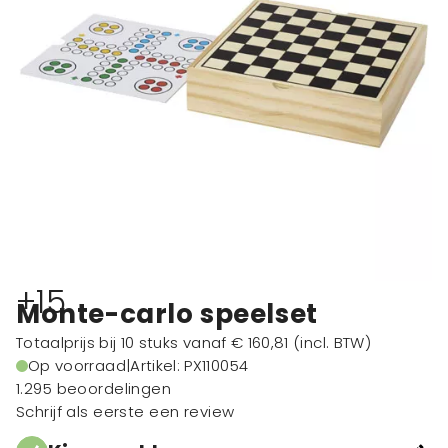
+15
Monte-carlo speelset
Totaalprijs bij 10 stuks vanaf
€ 160,81
(incl. BTW)
Op voorraad
|
Artikel: PX110054
1.295 beoordelingen
Schrijf als eerste een review