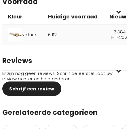
Voorraad
Kleur
Huidige voorraad
Nieuwe
+ 3.384 
Natuur
6.112
11-11-202
Reviews
Er zijn nog geen reviews. Schrijf de eerste! Laat uw
review achter en help anderen.
Schrijf een review
Gerelateerde categorieen