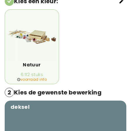
Kies een kleur
:
Natuur
6.112
stuks
voorraad info
2
Kies de gewenste bewerking
deksel