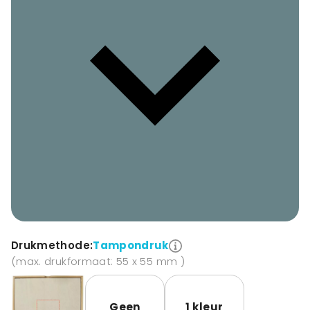
Drukmethode:
Tampondruk
(max. drukformaat: 55 x 55 mm )
Geen
1 kleur