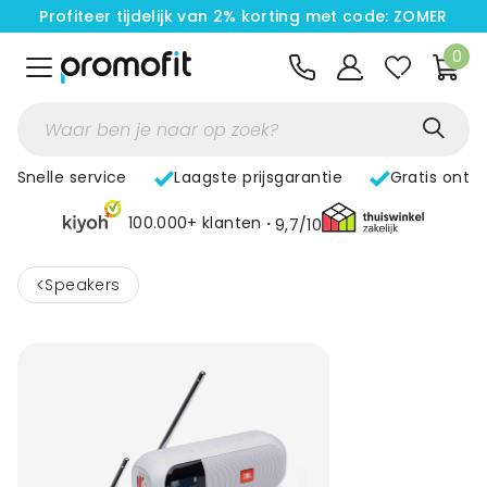
Profiteer tijdelijk van 2% korting met code: ZOMER
0
Snelle service
Laagste prijsgarantie
Gratis ontw
100.000+ klanten
9,7/10
<
Speakers