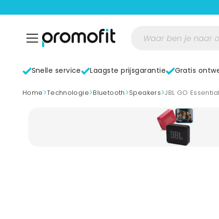
Snelle service
Laagste prijsgarantie
Gratis ontw
>
>
>
>
home
Technologie
Bluetooth
Speakers
JBL GO Essentia