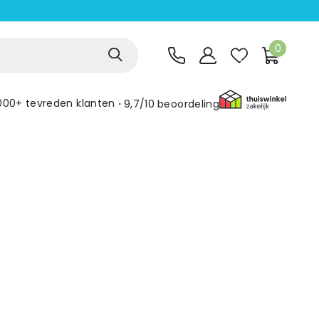
0
000+ tevreden klanten
9,7/10
beoordeling