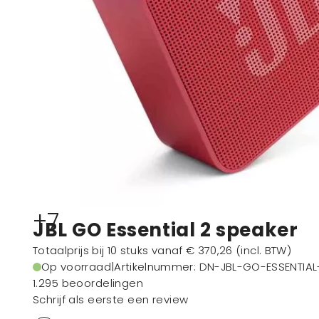
+7
JBL GO Essential 2 speaker
Totaalprijs bij 10 stuks vanaf
€ 370,26
(incl. BTW)
Op voorraad
|
Artikelnummer
: DN-JBL-GO-ESSENTIAL
1.295 beoordelingen
Schrijf als eerste een review