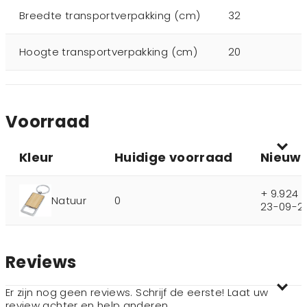
Breedte transportverpakking (cm)
32
Hoogte transportverpakking (cm)
20
Voorraad
Kleur
Huidige voorraad
Nieuwe
+ 9.924 
Natuur
0
23-09-2
Reviews
Er zijn nog geen reviews. Schrijf de eerste! Laat uw
review achter en help anderen.