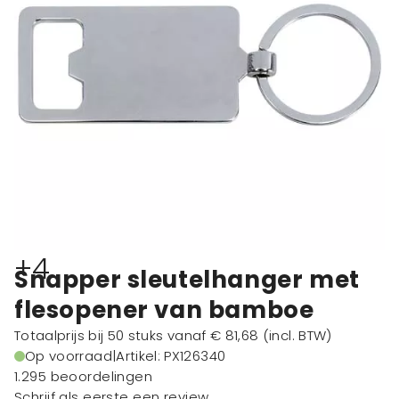
+4
Snapper sleutelhanger met
flesopener van bamboe
Totaalprijs bij 50 stuks vanaf
€ 81,68
(incl. BTW)
Op voorraad
|
Artikel: PX126340
1.295 beoordelingen
Schrijf als eerste een review