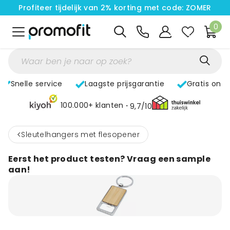
Profiteer tijdelijk van 2% korting met code: ZOMER
0
Snelle service
Laagste prijsgarantie
Gratis ont
100.000+ klanten
9,7/10
<
Sleutelhangers met flesopener
Eerst het product testen? Vraag een sample
aan!