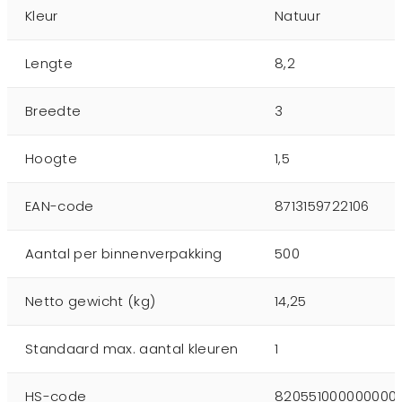
Kleur
Natuur
Lengte
8,2
Breedte
3
Hoogte
1,5
EAN-code
8713159722106
Aantal per binnenverpakking
500
Netto gewicht (kg)
14,25
Standaard max. aantal kleuren
1
HS-code
820551000000000