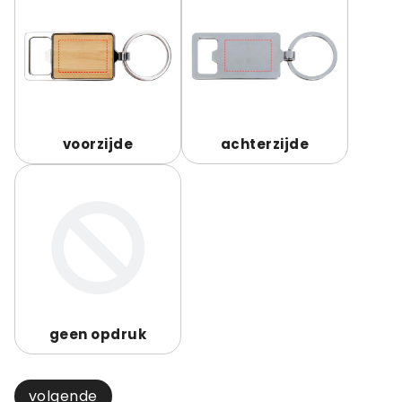
voorzijde
achterzijde
geen opdruk
volgende