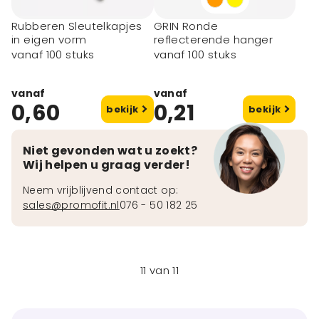
Rubberen Sleutelkapjes
GRIN Ronde
in eigen vorm
reflecterende hanger
vanaf 100 stuks
vanaf 100 stuks
vanaf
vanaf
0,60
0,21
bekijk
bekijk
Niet gevonden wat u zoekt?
Wij helpen u graag verder!
Neem vrijblijvend contact op:
sales@promofit.nl
076 - 50 182 25
11
van
11