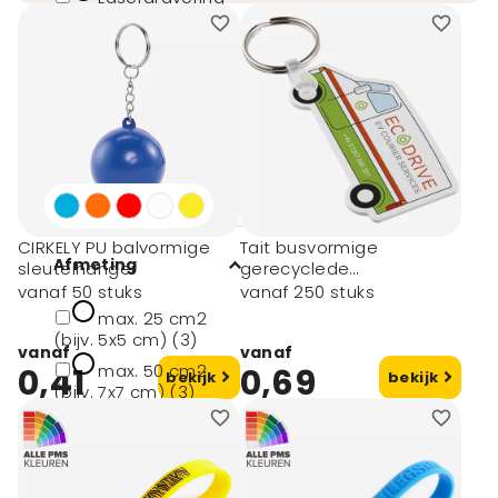
(1)
Tampondruk (2)
Merk
Merkloos (1)
CIRKELY PU balvormige
Tait busvormige
Afmeting
sleutelhanger
gerecyclede
sleutelhanger
vanaf 50 stuks
vanaf 250 stuks
max. 25 cm2
(bijv. 5x5 cm) (3)
vanaf
vanaf
max. 50 cm2
0,41
0,69
bekijk
bekijk
(bijv. 7x7 cm) (3)
max. 9 cm2 (bijv.
3x3 cm) (3)