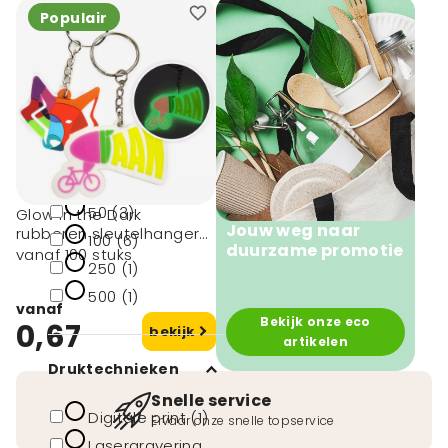
Populair
Wit (1)
Blauw (1)
Geel (1)
Minimale afname
50 (3)
Glow in the Dark
Jouw weg naar
rubberen sleutelhangers
100 (6)
duurzame promotie
(custom made)
vanaf 100 stuks
250 (1)
500 (1)
vanaf
Bekijk onze eco
0,67
bekijk
artikelen
Druktechnieken
Snelle service
Digitale print (1)
Ervaar onze snelle topservice
Lasergravering