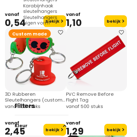
Karabijnhaak
sleutelhangers
vanaf
vanaf
Sleutelhangers
0,54
1,10
bekijk
bekijk
eigen vorm
Sleutelhangers
Custom made
graveren
Sleutelhanger huis
Sleutelhangers met
foto
Sleutelhangers met
lampje
Overige
sleutelhangers
Alle sleutelhangers
Aanstekers
3D Rubberen
PVC Remove Before
Sleutelhangers (custom
Flight Tag
Filters
made)
vanaf 100 stuks
vanaf 500 stuks
vanaf
vanaf
Kleur
2,45
1,29
bekijk
bekijk