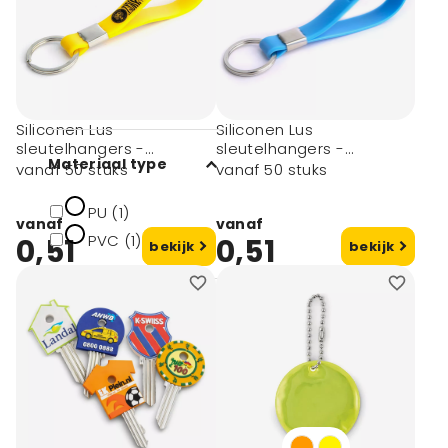
Materiaal
Gerecylced hips
plastic (1)
Siliconen Lus
Siliconen Lus
sleutelhangers -
sleutelhangers -
Materiaal type
Bedrukking
Debossing
vanaf 50 stuks
vanaf 50 stuks
PU (1)
vanaf
vanaf
PVC (1)
0,51
0,51
bekijk
bekijk