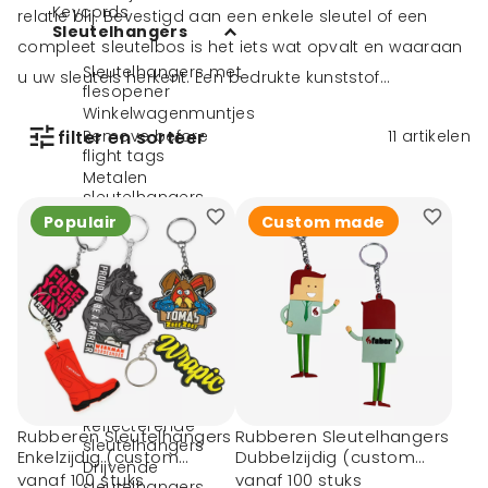
Keycords
relatie blij. Bevestigd aan een enkele sleutel of een
Sleutelhangers
compleet sleutelbos is het iets wat opvalt en waaraan
Sleutelhangers met
u uw sleutels herkent. Een bedrukte kunststof
flesopener
sleutelhanger kan trendy of stijlvol zijn, maar ook een
Winkelwagenmuntjes
filter en sorteer
Remove before
11
artikelen
vrolijke noot toevoegen. De opdruk en het ontwerp is
flight tags
hiervoor heel bepalend. Met welke opdruk en rubberen
Metalen
sleutelhangers
sleutelhanger gaat u uw relaties verrassen?
Rubberen
Populair
Custom made
sleutelhangers
Kunststof
sleutelhangers
Stoffen
sleutelhangers
Houten
sleutelhangers
Leren
sleutelhangers
Reflecterende
Rubberen Sleutelhangers
Rubberen Sleutelhangers
sleutelhangers
Enkelzijdig (custom
Dubbelzijdig (custom
Drijvende
made)
made)
vanaf 100 stuks
vanaf 100 stuks
sleutelhangers