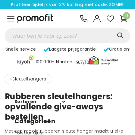
Profiteer tijdelijk van 2% korting met code: ZOMER
0
Snelle service
Laagste prijsgarantie
Gratis ontw
100.000+ klanten
9,7/10
<
Sleutelhangers
Rubberen sleutelhangers:
Sorteren
opvallende give-aways
bestellen
Categorieën
Met een mooie rubberen sleutelhanger maakt u elke
Polsbandjes