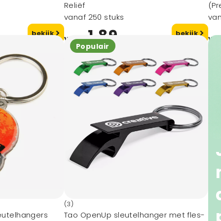
Reliëf
(P
vanaf 250 stuks
van
1,89
bekijk
bekijk
vanaf
va
Populair
(3)
leutelhangers
Tao OpenUp sleutelhanger met fles-