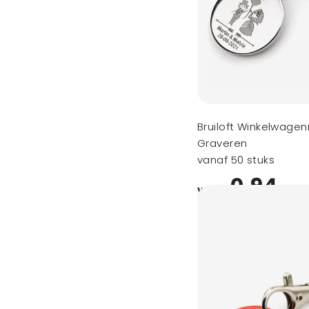
Bruiloft Winkelwage
Graveren
vanaf 50 stuks
0,94
vanaf