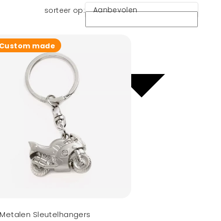
Aanbevolen
sorteer op:
Custom made
Metalen Sleutelhangers