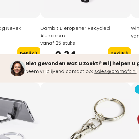
ag Nevek
Gambit Bieropener Recycled
Wi
Aluminium
van
vanaf 25 stuks
0,34
bekijk
bekijk
vanaf
va
Niet gevonden wat u zoekt? Wij helpen u 
Neem vrijblijvend contact op:
sales@promofit.nl