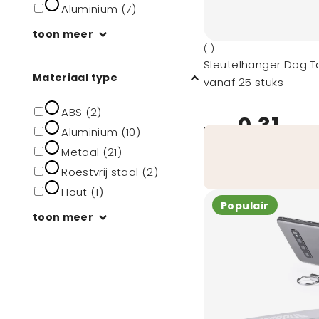
Aluminium (7)
toon meer
(1)
Sleutelhanger Dog T
Materiaal type
vanaf 25 stuks
ABS (2)
0,31
vanaf
Aluminium (10)
Metaal (21)
Roestvrij staal (2)
Hout (1)
Populair
toon meer