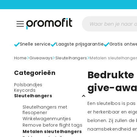
Snelle service
Laagste prijsgarantie
Gratis ontw
>
>
>
home
Giveaways
Sleutelhangers
Metalen sleutelhange
Bedrukte 
Categorieën
give-aw
Polsbandjes
Keycords
Sleutelhangers
Een sleutelbos is pas
Sleutelhangers met
er herkenbaar en eige
flesopener
Winkelwagenmuntjes
belonen. Zij zullen de
Remove before flight tags
naamsbekendheid en
Metalen sleutelhangers