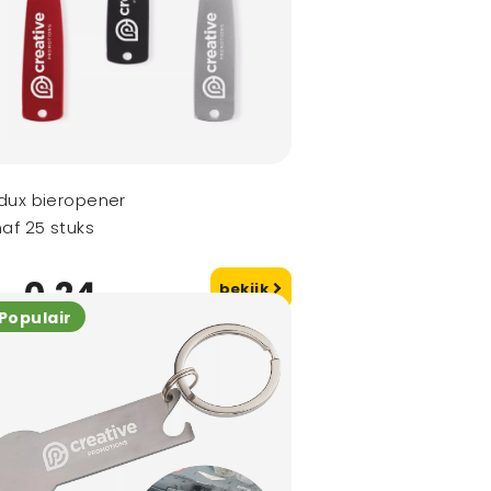
dux bieropener
af 25 stuks
0,24
bekijk
naf
Populair