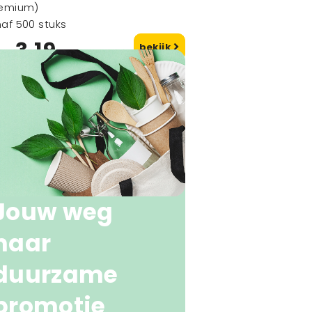
remium)
af 500 stuks
3,19
bekijk
naf
Jouw weg
naar
duurzame
promotie