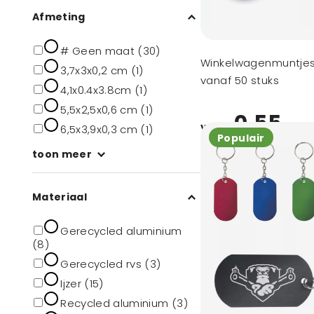
Afmeting
# Geen maat (30)
Winkelwagenmuntjes
3,7x3x0,2 cm (1)
vanaf 50 stuks
4,1x0.4x3.8cm (1)
5,5x2,5x0,6 cm (1)
0,55
vanaf
6,5x3,9x0,3 cm (1)
Populair
toon meer
Materiaal
Gerecycled aluminium
(8)
Gerecycled rvs (3)
Ijzer (15)
Recycled aluminium (3)