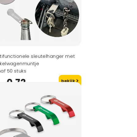
tifunctionele sleutelhanger met
nkelwagenmuntje
af 50 stuks
0,72
bekijk
naf