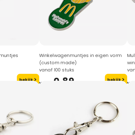
nmuntjes
Winkelwagenmuntjes in eigen vorm
Mul
(custom made)
wi
vanaf 100 stuks
van
0,89
bekijk
bekijk
vanaf
va