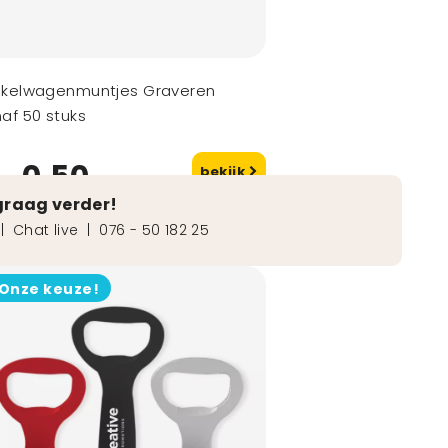
nkelwagenmuntjes Graveren
af 50 stuks
0,50
bekijk
naf
graag verder!
|
Chat live
|
076 - 50 182 25
Onze keuze!