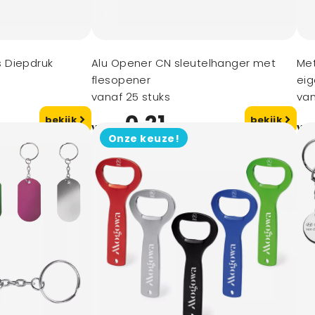
 Diepdruk
Alu Opener CN sleutelhanger met
Met
flesopener
ei
vanaf 25 stuks
van
0,21
bekijk
bekijk
vanaf
va
Onze keuze!