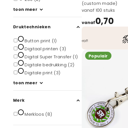
(custom made)
toon meer
vanaf 100 stuks
0,70
vanaf
Druktechnieken
Veilig betalen
Button print (1)
O.a. iDeal, Bancontact, ook achteraf!
Digitaal printen (3)
Populair
Digital Super Transfer (1)
Digitale bedrukking (2)
Digitale print (3)
toon meer
Merk
Merkloos (8)