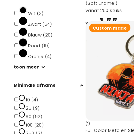
(Soft Enamel)
vanaf 250 stuks
Wit (3)
1,55
vanaf
Zwart (54)
Custom made
Blauw (20)
Rood (19)
Oranje (4)
toon meer
Minimale afname
10 (4)
25 (9)
50 (92)
(1)
100 (20)
Full Color Metalen S
250 (2)