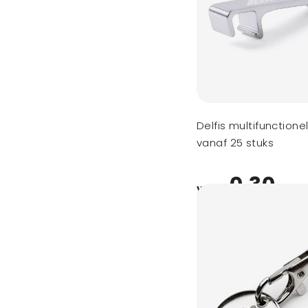
Delfis multifunctione
vanaf 25 stuks
0,30
vanaf