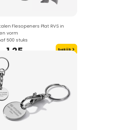
alen Flesopeners Plat RVS in
gen vorm
af 500 stuks
1,25
bekijk
naf