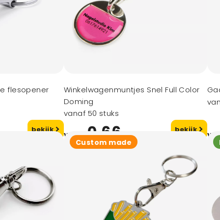
le flesopener
Winkelwagenmuntjes Snel Full Color
Ga
Doming
van
vanaf 50 stuks
0,66
bekijk
bekijk
vanaf
va
Custom made