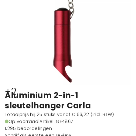
+2
Aluminium 2-in-1
sleutelhanger Carla
Totaalprijs bij 25 stuks vanaf
€ 63,22
(incl. BTW)
Op voorraad
|
Artikel: GE4867
1.295 beoordelingen
Schrijf als eerste een review