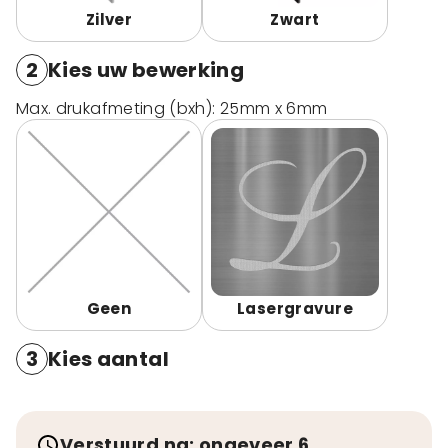
Zilver
Zwart
2
Kies uw bewerking
Max. drukafmeting (bxh): 25mm x 6mm
Geen
Lasergravure
3
Kies aantal
Verstuurd na: ongeveer 6