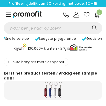
Profiteer tijdelijk van 2% korting met code: ZOMER
0
Snelle service
Laagste prijsgarantie
Gratis ont
100.000+ klanten
9,7/10
<
Sleutelhangers met flesopener
Eerst het product testen? Vraag een sample
aan!