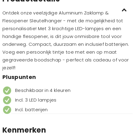
Ontdek
onze
veelzijdige
Aluminium
Zaklamp
&
Flesopener
Sleutelhanger
- met de
mogelijkheid
tot
personalisatie
! Met 3
krachtige
LED-
lampjes
en een
handige
flesopener
, is dit jouw
onmisbare
tool voor
onderweg
. Compact, duurzaam en
inclusief
batterijen
.
Voeg
een
persoonlijk
tintje
toe met een op maat
gegraveerde
boodschap
- perfect
als
cadeau
of voor
jezelf
!
Pluspunten
Beschikbaar in 4 kleuren
Incl. 3 LED lampjes
Incl. batterijen
Kenmerken