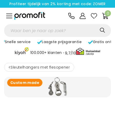
Profiteer tijdelijk van 2% korting met code: ZOMER
0
Snelle service
Laagste prijsgarantie
Gratis ontw
100.000+ klanten
9,7/10
<
Sleutelhangers met flesopener
Custom made