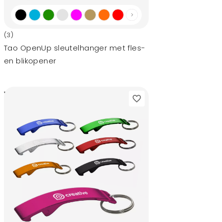
(3)
Tao OpenUp sleutelhanger met fles-
en blikopener
0,20
vanaf