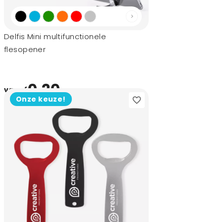
Delfis Mini multifunctionele
flesopener
0,20
vanaf
Onze keuze!