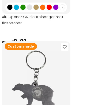
Alu Opener CN sleutelhanger met
flesopener
0,21
vanaf
Custom made