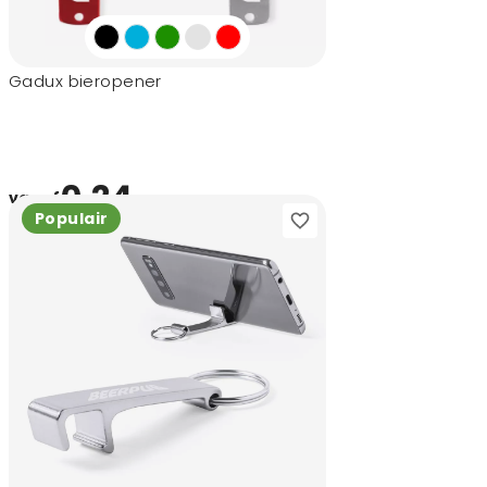
Gadux bieropener
0,24
vanaf
Populair