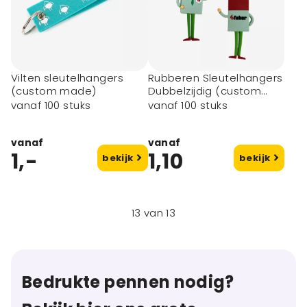
Vilten sleutelhangers
Rubberen Sleutelhangers
(custom made)
Dubbelzijdig (custom
made)
vanaf 100 stuks
vanaf 100 stuks
vanaf
vanaf
1,-
1,10
bekijk
bekijk
13
van
13
Bedrukte pennen nodig?