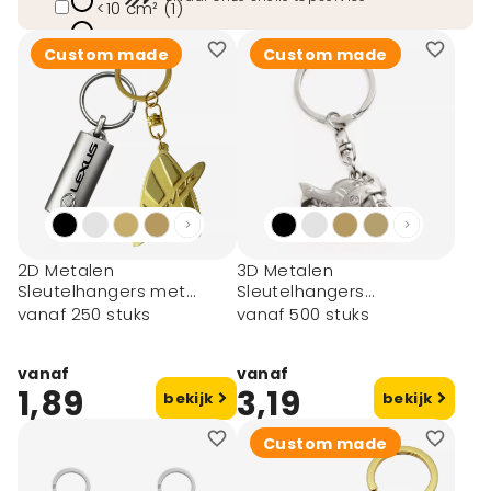
<10 cm² (1)
max. 25 cm2
Custom made
Custom made
(bijv. 5x5 cm) (3)
Max. 4 x 4 cm (1)
toon meer
2D Metalen
3D Metalen
Sleutelhangers met
Sleutelhangers
Reliëf
(Premium)
vanaf 250 stuks
vanaf 500 stuks
vanaf
vanaf
1,89
3,19
bekijk
bekijk
Custom made