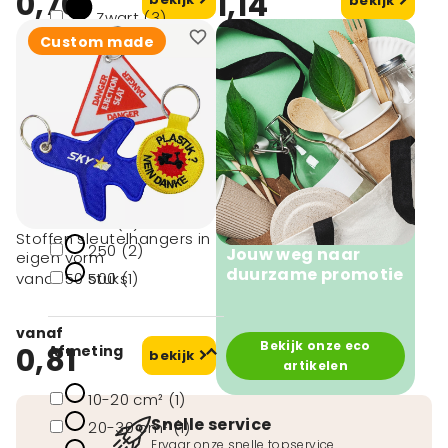
0,70
1,14
bekijk
Zwart (3)
Custom made
Goud (3)
Zilver (3)
Minimale afname
50 (2)
100 (8)
Stoffen sleutelhangers in
250 (2)
Jouw weg naar
eigen vorm
duurzame promotie
500 (1)
vanaf 50 stuks
vanaf
Bekijk onze eco
0,81
Afmeting
bekijk
artikelen
10-20 cm² (1)
Snelle service
20-30 cm² (1)
Ervaar onze snelle topservice