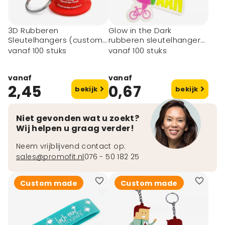
3D Rubberen
Glow in the Dark
Sleutelhangers (custom
rubberen sleutelhangers
made)
(custom made)
vanaf 100 stuks
vanaf 100 stuks
vanaf
vanaf
2,45
0,67
bekijk
bekijk
Niet gevonden wat u zoekt?
Wij helpen u graag verder!
Neem vrijblijvend contact op:
sales@promofit.nl
076 - 50 182 25
Custom made
Custom made