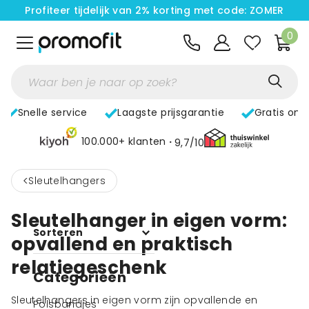
Profiteer tijdelijk van 2% korting met code: ZOMER
0
Snelle service
Laagste prijsgarantie
Gratis ont
100.000+ klanten
9,7/10
<
Sleutelhangers
Sleutelhanger in eigen vorm:
Sorteren
opvallend en praktisch
relatiegeschenk
Categorieën
Sleutelhangers in eigen vorm zijn opvallende en
Polsbandjes