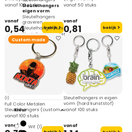
made)
vanaf 100 stuks
vanaf 50 stuks
Sleutelhangers
eigen vorm
Sleutelhangers
vanaf
vanaf
graveren
0,54
0,81
bekijk
bekijk
Sleutelhanger huis
Sleutelhangers met
foto
Custom made
Sleutelhangers met
lampje
Overige
sleutelhangers
Alle sleutelhangers
Aanstekers
Filters
Sleutelhangers in eigen
(1)
vorm (hard kunststof)
Full Color Metalen
Sleutelhangers (custom
vanaf 100 stuks
Kleur
made)
vanaf 100 stuks
vanaf
vanaf
Wit (1)
bekijk