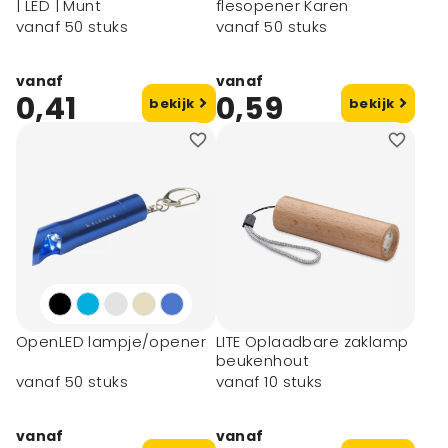
| LED | Munt
flesopener Karen
vanaf 50 stuks
vanaf 50 stuks
vanaf
vanaf
0,41
0,59
bekijk
bekijk
OpenLED lampje/opener
LITE Oplaadbare zaklamp
beukenhout
vanaf 50 stuks
vanaf 10 stuks
vanaf
vanaf