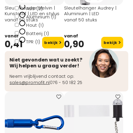
Sleutelhouder Melvin |
Sleutelhanger Audrey |
ABS (2)
Kunststof | LED en stylus
Aluminium | LED
Aluminium (1)
vanaf 50 stuks
vanaf 50 stuks
Hout (1)
Batterij (1)
vanaf
vanaf
0,41
0,90
TPR (1)
bekijk
bekijk
Niet gevonden wat u zoekt?
Wij helpen u graag verder!
Neem vrijblijvend contact op:
sales@promofit.nl
076 - 50 182 25