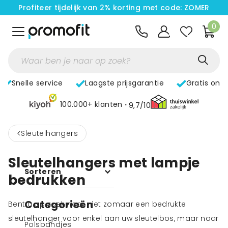
Profiteer tijdelijk van 2% korting met code: ZOMER
0
Snelle service
Laagste prijsgarantie
Gratis ont
100.000+ klanten
9,7/10
<
Sleutelhangers
Sleutelhangers met lampje
Sorteren
bedrukken
Categorieën
Bent u op zoek naar niet zomaar een bedrukte
sleutelhanger voor enkel aan uw sleutelbos, maar naar
Polsbandjes