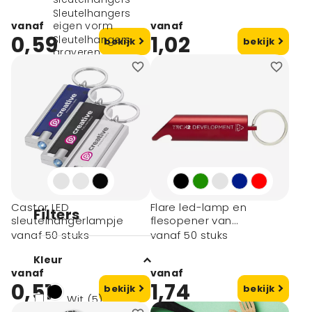
Sleutelhangers
vanaf
eigen vorm
vanaf
0,59
1,02
Sleutelhangers
bekijk
bekijk
graveren
Sleutelhanger huis
Sleutelhangers met
foto
Sleutelhangers
met lampje
Overige
sleutelhangers
Alle sleutelhangers
Aanstekers
Castor LED
Flare led-lamp en
Filters
sleutelhangerlampje
flesopener van
gerecycled aluminium
vanaf 50 stuks
vanaf 50 stuks
met sleutelhanger
Kleur
vanaf
vanaf
0,51
1,74
bekijk
bekijk
Wit (5)