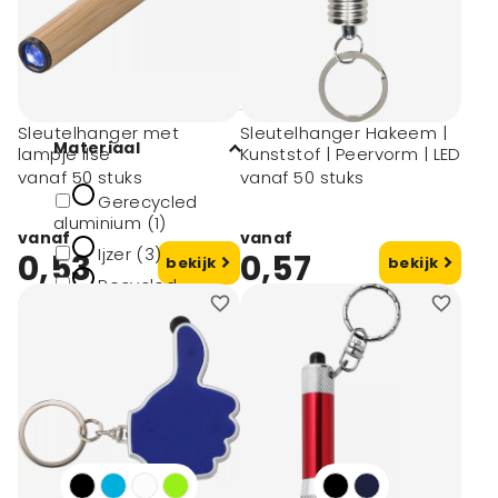
Ø1,6x6,5 cm (1)
Ø1,7x6,5 cm (1)
Ø9,5x3,3 cm (1)
Sleutelhanger met
Sleutelhanger Hakeem |
Materiaal
lampje Ilse
Kunststof | Peervorm | LED
vanaf 50 stuks
vanaf 50 stuks
Gerecycled
aluminium (1)
vanaf
vanaf
Ijzer (3)
0,53
0,57
bekijk
bekijk
Recycled
aluminium (1)
Abs (6)
Abs plastic (1)
toon meer
Materiaal type