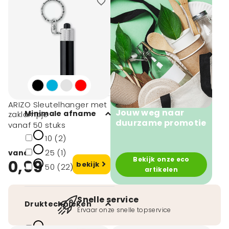
Zwart (15)
Blauw (11)
Rood (8)
Oranje (3)
toon meer
ARIZO Sleutelhanger met
Jouw weg naar
Minimale afname
zaklampje
duurzame promotie
vanaf 50 stuks
10 (2)
25 (1)
vanaf
Bekijk onze eco
0,99
bekijk
50 (22)
artikelen
Snelle service
Druktechnieken
Ervaar onze snelle topservice
Digitaal printen