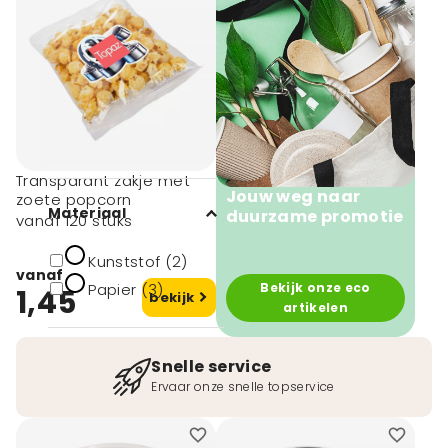
Afmeting
0,5 liter (1)
1 liter (1)
1,5 liter (1)
3 liter (1)
Transparant zakje met
Jouw weg naar
zoete popcorn
Materiaal
duurzame promotie
vanaf 120 stuks
Kunststof (2)
vanaf
Papier (3)
Bekijk onze eco
1,45
bekijk
artikelen
Snelle service
Ervaar onze snelle topservice