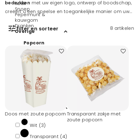
bedrukken
met uw eigen logo, ontwerp of boodschap,
Koek
Snoep
creëert u een speelse en toegankelijke manier om uw
Pepermunt &
merk onder de aandacht te brengen. Het is een snack
kauwgom
Dranken
filter en sorteer
8
artikelen
die vrijwel iedereen waardeert en die bovendien past
Overige
bij allerlei gelegenheden, van evenementen en
Popcorn
openingen tot goodiebags en direct mail campagnes.
Chips
Honing
Olijfolie
IJsjes
Filters
Kleur
Doos met zoute popcorn
Transparant zakje met
zoute popcorn
Wit (3)
Transparant (4)