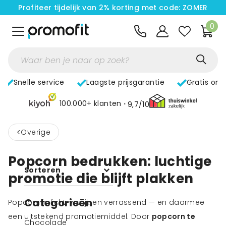
Profiteer tijdelijk van 2% korting met code: ZOMER
0
Snelle service
Laagste prijsgarantie
Gratis ont
100.000+ klanten
9,7/10
<
Overige
Popcorn bedrukken: luchtige
Sorteren
promotie die blijft plakken
Categorieën
Popcorn is licht, vrolijk en verrassend — en daarmee
een uitstekend promotiemiddel. Door
popcorn te
Chocolade