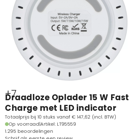
+7
Draadloze Oplader 15 W Fast
Charge met LED indicator
Totaalprijs bij 10 stuks vanaf
€ 147,62
(incl. BTW)
Op voorraad
|
Artikel: LT95559
1.295 beoordelingen
Schrijf als eerste een review