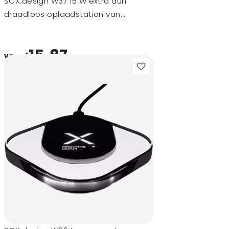
SCX.design W37 15 W extra dun
draadloos oplaadstation van
gerecycled aluminium
15,87
vanaf