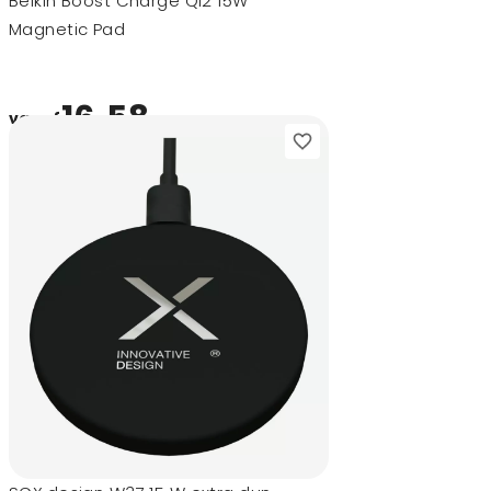
Belkin Boost Charge Qi2 15W
Magnetic Pad
16,58
vanaf