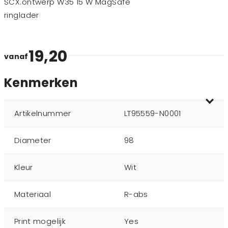
SCX.ontwerp W35 15 W MagSafe
ringlader
19,20
vanaf
Kenmerken
Artikelnummer
LT95559-N0001
Diameter
98
Kleur
Wit
Materiaal
R-abs
Print mogelijk
Yes