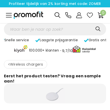
Profiteer tijdelijk van 2% korting met code: ZOMER
0
Snelle service
Laagste prijsgarantie
Gratis ontw
100.000+ klanten
9,7/10
<
Wireless chargers
Eerst het product testen? Vraag een sample
aan!