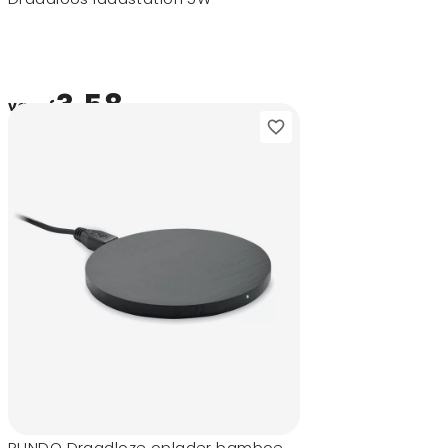
3,58
vanaf
RUNDO Draadloze oplader bamboe