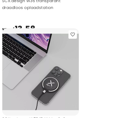
SCX.design W36 transparant
draadloos oplaadstation
13,58
vanaf