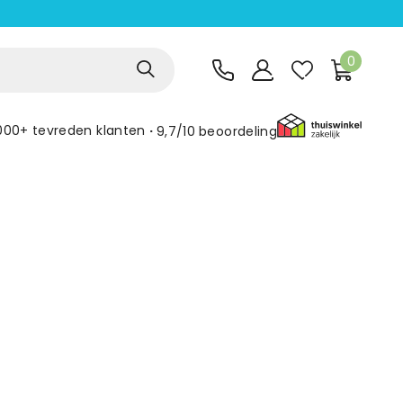
0
000+ tevreden klanten
9,7/10
beoordeling