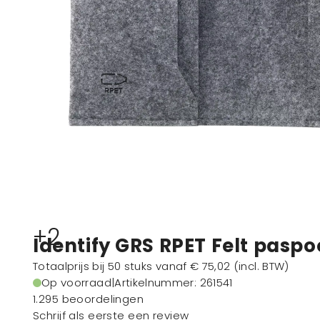
+2
Identify GRS RPET Felt pasp
Totaalprijs bij 50 stuks vanaf
€ 75,02
(incl. BTW)
Op voorraad
|
Artikelnummer
: 261541
1.295 beoordelingen
Schrijf als eerste een review