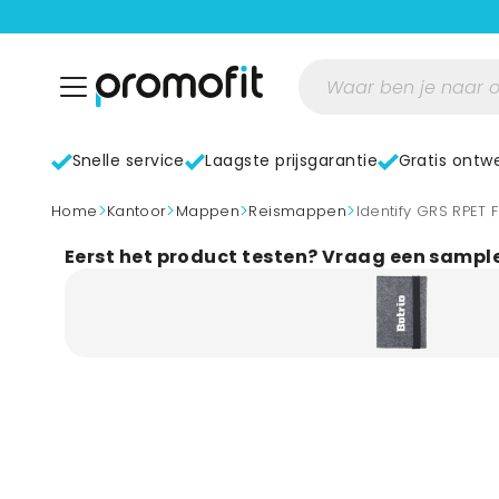
Snelle service
Laagste prijsgarantie
Gratis ontw
>
>
>
>
home
Kantoor
Mappen
Reismappen
Identify GRS RPET
Eerst het product testen? Vraag een sampl