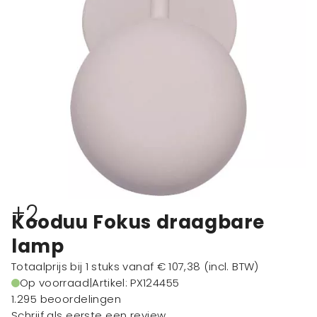
+2
Kooduu Fokus draagbare
lamp
Totaalprijs bij 1 stuks vanaf
€ 107,38
(incl. BTW)
Op voorraad
|
Artikel: PX124455
1.295 beoordelingen
Schrijf als eerste een review