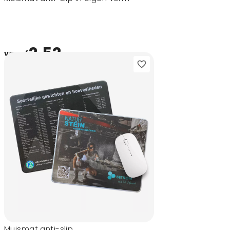
2,52
vanaf
Muismat anti-slip