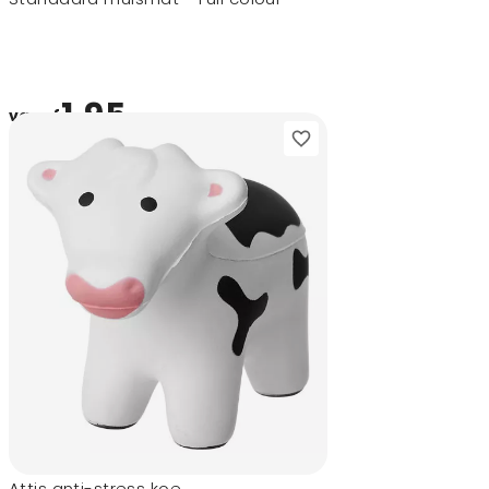
1,95
vanaf
Attis anti-stress koe