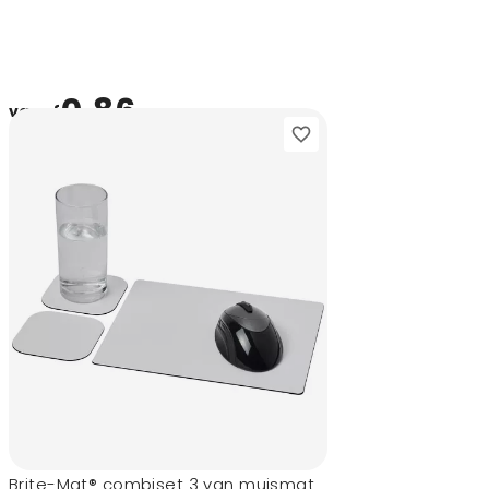
0,86
vanaf
Brite-Mat® combiset 3 van muismat