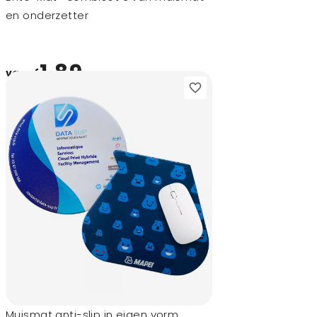
en onderzetter
1,89
vanaf
Muismat anti-slip in eigen vorm