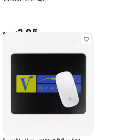
2,05
vanaf
Standaard muismat - Full colour