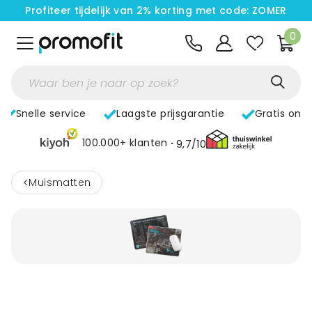
Profiteer tijdelijk van 2% korting met code: ZOMER
0
Snelle service
Laagste prijsgarantie
Gratis ont
100.000+ klanten
9,7/10
<
Muismatten