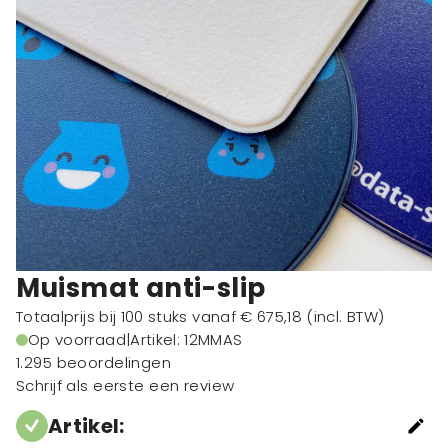
Muismat anti-slip
Totaalprijs bij 100 stuks vanaf
€ 675,18
(incl. BTW)
Op voorraad
|
Artikel: 12MMAS
1.295 beoordelingen
Schrijf als eerste een review
Artikel
: