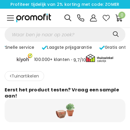
Profiteer tijdelijk van 2% korting met code: ZOMER
0
Snelle service
Laagste prijsgarantie
Gratis ontw
100.000+ klanten
9,7/10
<
Tuinartikelen
Eerst het product testen? Vraag een sample
aan!