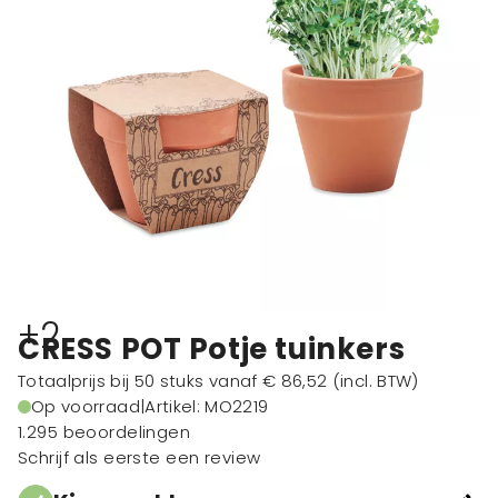
+2
CRESS POT Potje tuinkers
Totaalprijs bij 50 stuks vanaf
€ 86,52
(incl. BTW)
Op voorraad
|
Artikel: MO2219
1.295 beoordelingen
Schrijf als eerste een review