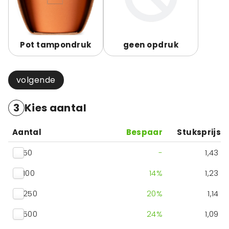
Pot tampondruk
geen opdruk
volgende
3
Kies aantal
Aantal
Bespaar
Stuksprijs
50
-
1,43
100
14
%
1,23
250
20
%
1,14
500
24
%
1,09