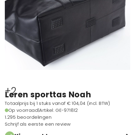
+2
Leren sporttas Noah
Totaalprijs bij 1 stuks vanaf
€ 104,04
(incl. BTW)
Op voorraad
|
Artikel: GE-971812
1.295 beoordelingen
Schrijf als eerste een review