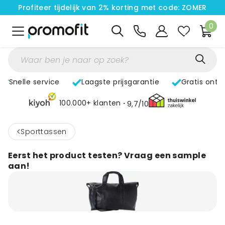
Profiteer tijdelijk van 2% korting met code: ZOMER
0
Snelle service
Laagste prijsgarantie
Gratis ontw
100.000+ klanten
9,7/10
<
Sporttassen
Eerst het product testen? Vraag een sample
aan!