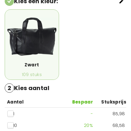
Kies een kleur
:
Zwart
109
stuks
2
Kies aantal
Aantal
Bespaar
Stuksprijs
1
-
85,98
10
20
%
68,58