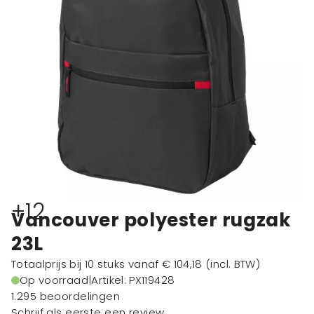
+12
Vancouver polyester rugzak
23L
Totaalprijs bij 10 stuks vanaf
€ 104,18
(incl. BTW)
Op voorraad
|
Artikel: PX119428
1.295 beoordelingen
Schrijf als eerste een review