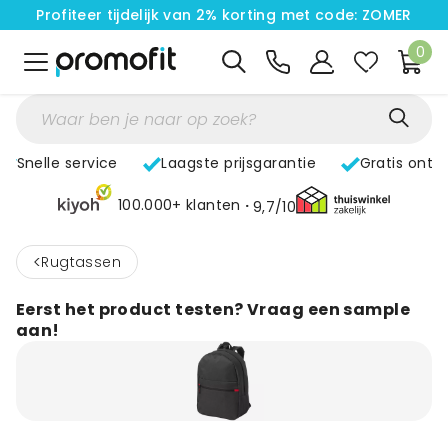
Profiteer tijdelijk van 2% korting met code: ZOMER
0
Snelle service
Laagste prijsgarantie
Gratis ontw
100.000+ klanten
9,7/10
<
Rugtassen
Eerst het product testen? Vraag een sample
aan!