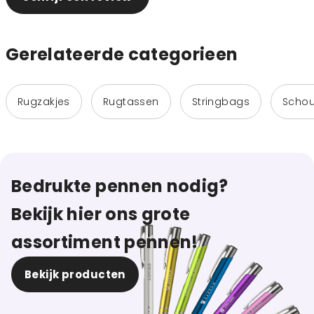
Gerelateerde categorieen
Rugzakjes
Rugtassen
Stringbags
Schou
Bedrukte pennen nodig?
Bekijk hier ons grote
assortiment pennen!
Bekijk producten