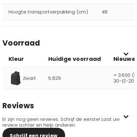
Hoogte transportverpakking (cm)
48
Voorraad
Kleur
Huidige voorraad
Nieuwe
+ 3.600 (
Zwart
5.829
30-12-202
Reviews
Er zijn nog geen reviews. Schrijf de eerste! Laat uw
review achter en help anderen.
Schrijf een review