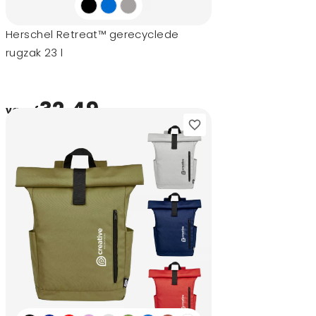
Herschel Retreat™ gerecyclede
rugzak 23 l
32,49
vanaf