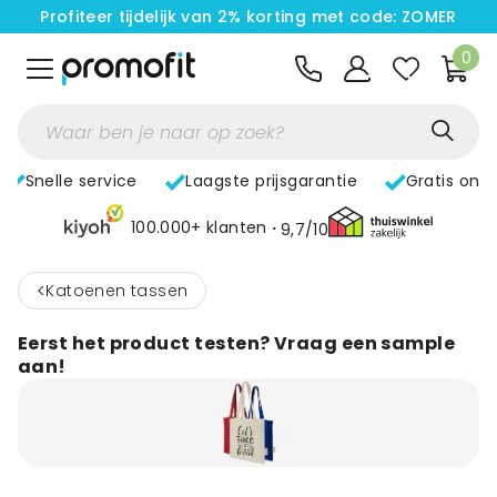
Profiteer tijdelijk van 2% korting met code: ZOMER
0
Snelle service
Laagste prijsgarantie
Gratis ont
100.000+ klanten
9,7/10
<
Katoenen tassen
Eerst het product testen? Vraag een sample
aan!