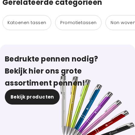
Gerelateerde categorieen
Katoenen tassen
Promotietassen
Non woven
Bedrukte pennen nodig?
Bekijk hier ons grote
assortiment pennen!
Bekijk producten