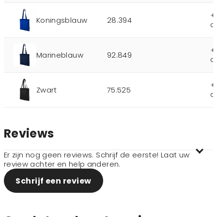
+
Koningsblauw
28.394
o
+
Marineblauw
92.849
o
+
Zwart
75.525
o
Reviews
Er zijn nog geen reviews. Schrijf de eerste! Laat uw
review achter en help anderen.
Schrijf een review