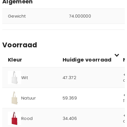
Algemeen
Gewicht
74.000000
Voorraad
Kleur
Huidige voorraad
N
+
Wit
47.372
o
+
Natuur
59.369
1
+
Rood
34.406
o