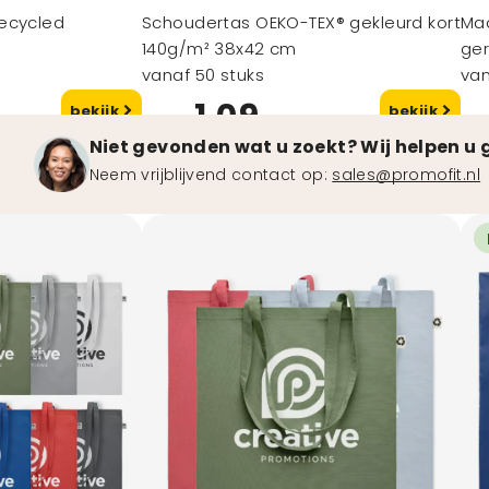
ecycled
Schoudertas OEKO-TEX® gekleurd kort
Ma
140g/m² 38x42 cm
ger
vanaf 50 stuks
van
1,09
bekijk
bekijk
vanaf
va
Niet gevonden wat u zoekt? Wij helpen u 
Neem vrijblijvend contact op:
sales@promofit.nl