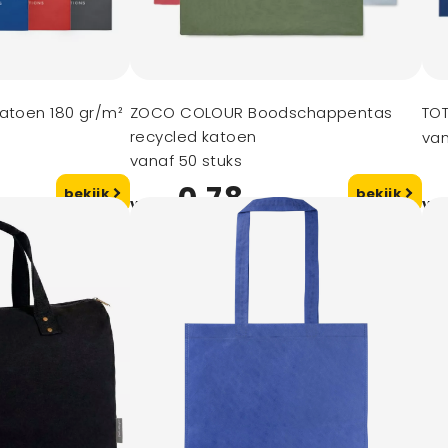
katoen 180 gr/m²
ZOCO COLOUR Boodschappentas
TO
recycled katoen
van
vanaf 50 stuks
0,78
bekijk
bekijk
vanaf
va