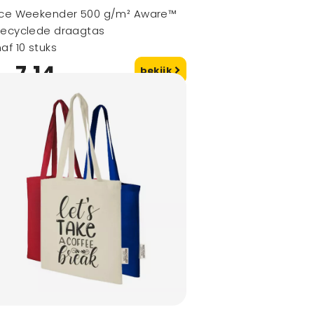
ace Weekender 500 g/m² Aware™
recyclede draagtas
af 10 stuks
7,14
bekijk
naf