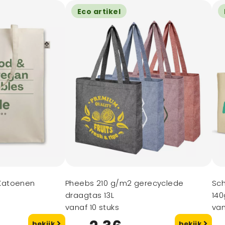
Eco artikel
Katoenen
Pheebs 210 g/m2 gerecyclede
Sc
draagtas 13L
14
vanaf 10 stuks
van
bekijk
bekijk