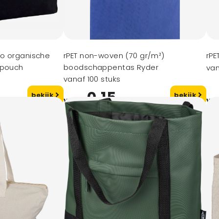
o organische
rPET non-woven (70 gr/m²)
rPE
 pouch
boodschappentas Ryder
van
vanaf 100 stuks
0,15
bekijk
bekijk
vanaf
va