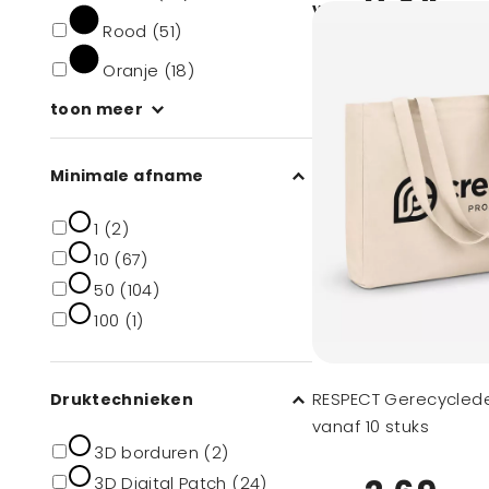
0,84
vanaf
Rood (51)
Oranje (18)
toon meer
Minimale afname
1 (2)
10 (67)
50 (104)
100 (1)
RESPECT Gerecyclede
Druktechnieken
vanaf 10 stuks
3D borduren (2)
3D Digital Patch (24)