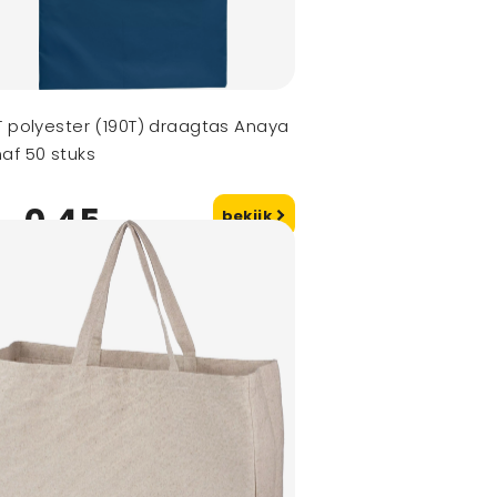
T polyester (190T) draagtas Anaya
af 50 stuks
0,45
bekijk
naf