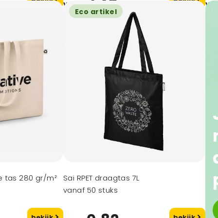
2,36
vanaf
va
Eco artikel
 tas 280 gr/m²
Sai RPET draagtas 7L
vanaf 50 stuks
bekijk
bekijk