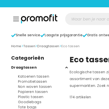
Snelle service
Laagste prijsgarantie
Gratis ontw
>
>
>
home
Tassen
Draagtassen
Eco tassen
Eco tass
Categorieën
Draagtassen
Ecologische tassen z
Katoenen tassen
assortiment van deze 
Promotietassen
supermarkten. Zoek ni
Non woven tassen
Papieren tassen
Plastic tassen
174
artikelen
Goodiebags
Tote bags