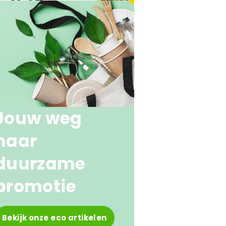
0,75
naf
Jouw weg
naar
duurzame
promotie
Bekijk onze eco artikelen