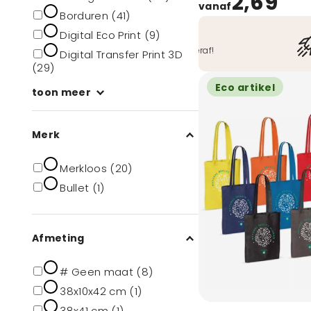
2,69
vanaf
Borduren (41)
Digital Eco Print (9)
Veilig betalen
O.a. iDeal, Bancontact, ook achteraf!
Digital Transfer Print 3D
(29)
Eco artikel
toon meer
Merk
Merkloos (20)
Bullet (1)
Afmeting
# Geen maat (8)
38x10x42 cm (1)
38x41 cm (1)