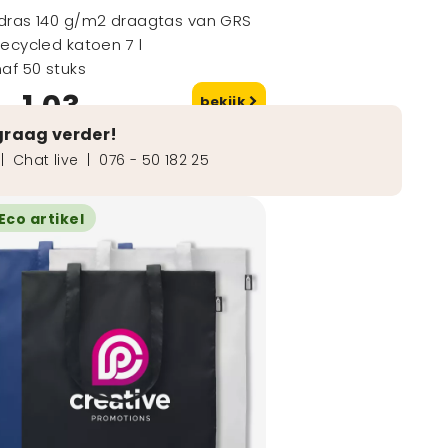
dras 140 g/m2 draagtas van GRS
ecycled katoen 7 l
af 50 stuks
1,03
bekijk
naf
graag verder!
|
Chat live
|
076 - 50 182 25
Eco artikel