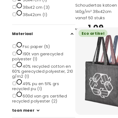
Schoudertas katoen
38x42 cm (3)
140g/m² 38x42cm
38x42cm (1)
vanaf 50 stuks
1,09
vanaf
Eco artikel
Materiaal
Fsc paper (5)
190t van gerecycled
polyester (1)
40% recycled cotton en
60% gerecycled polyester, 210
g/m2 (1)
49% pu en 51% grs
recycled pu (1)
600d van grs certified
recycled polyester (2)
toon meer