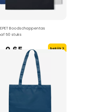
TEPET Boodschappentas
af 50 stuks
0,65
bekijk
naf