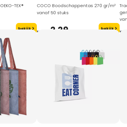
 OEKO-TEX®
COCO Boodschappentas 270 gr/m²
Tr
ge
vanaf 50 stuks
van
2,29
bekijk
bekijk
vanaf
va