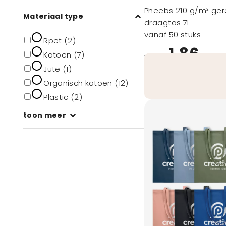
Pheebs 210 g/m² ger
Materiaal type
draagtas 7L
vanaf 50 stuks
Rpet (2)
1,86
Katoen (7)
vanaf
Jute (1)
Organisch katoen (12)
Plastic (2)
toon meer