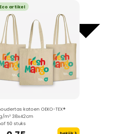
Eco artikel
houdertas katoen OEKO-TEX®
0g/m² 38x42cm
af 50 stuks
bekijk