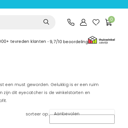
0
000+ tevreden klanten
9,7/10
beoordeling
t een must geworden. Gelukkig is er een ruim
ijn dit eyecatcher is de winkelstarten en
fit.
Aanbevolen
sorteer op: