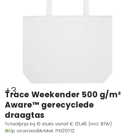
+3
Trace Weekender 500 g/m²
Aware™ gerecyclede
draagtas
Totaalprijs bij 10 stuks vanaf
€ 121,48
(incl. BTW)
Op voorraad
|
Artikel: PX120712