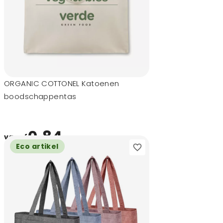
ORGANIC COTTONEL Katoenen
boodschappentas
0,84
vanaf
Eco artikel