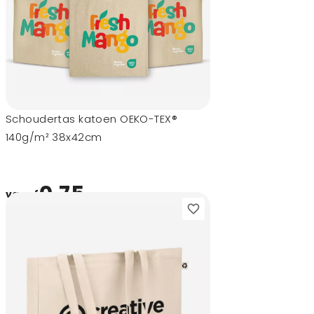
Schoudertas katoen OEKO-TEX®
140g/m² 38x42cm
0,75
vanaf