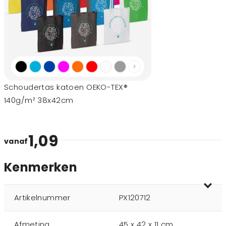
Schoudertas katoen OEKO-TEX®
140g/m² 38x42cm
1,09
vanaf
Kenmerken
Artikelnummer
PX120712
Afmeting
45 x 42 x 11 cm