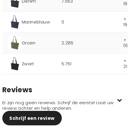
Denim
7.563
19-
+ 
Marineblauw
0
19-
+ 
Groen
2.285
09
+ 
Zwart
5.751
21
Reviews
Er zijn nog geen reviews. Schrijf de eerste! Laat uw
review achter en help anderen.
Schrijf een review