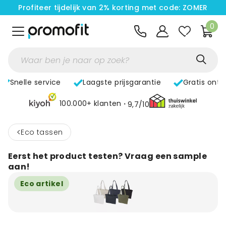
Profiteer tijdelijk van 2% korting met code: ZOMER
0
Snelle service
Laagste prijsgarantie
Gratis ont
100.000+ klanten
9,7/10
<
Eco tassen
Eerst het product testen? Vraag een sample
aan!
Eco artikel