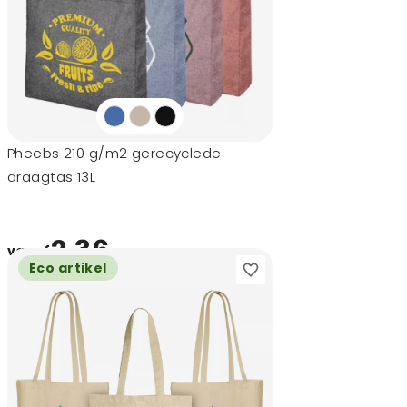
Pheebs 210 g/m2 gerecyclede
draagtas 13L
2,36
vanaf
Eco artikel