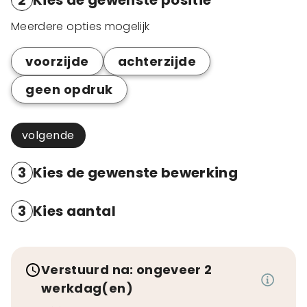
2
Kies de gewenste positie
Meerdere opties mogelijk
voorzijde
achterzijde
geen opdruk
volgende
3
Kies de gewenste bewerking
3
Kies aantal
Verstuurd na: ongeveer 2
werkdag(en)