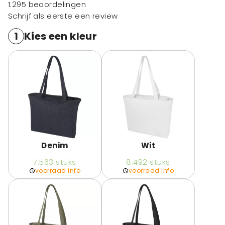
1.295 beoordelingen
Schrijf als eerste een review
1
Kies een kleur
Denim
Wit
7.563
stuks
8.492
stuks
voorraad info
voorraad info