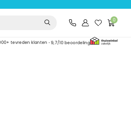
0
000+ tevreden klanten
9,7/10
beoordeling