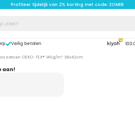
Profiteer tijdelijk van 2% korting met code: ZOMER
erp
Veilig betalen
100.
tas katoen OEKO-TEX® 140g/m² 38x42cm
e aan!