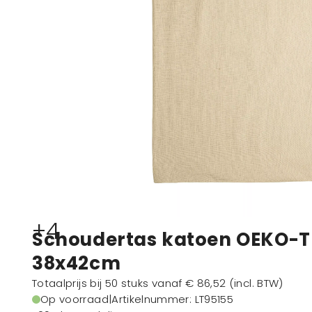
+4
Schoudertas katoen OEKO-T
38x42cm
Totaalprijs bij 50 stuks vanaf
€ 86,52
(incl. BTW)
Op voorraad
|
Artikelnummer
: LT95155